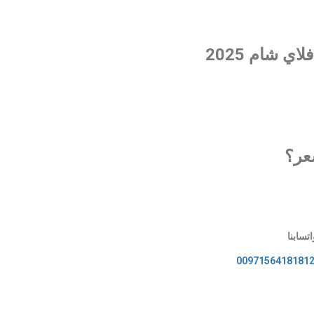
ي شام 2025
عر؟
تسابنا
0097156418181