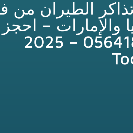
اكر الطيران من فل
 والإمارات – احجز
الآن! – 0564181812 – 2025
To