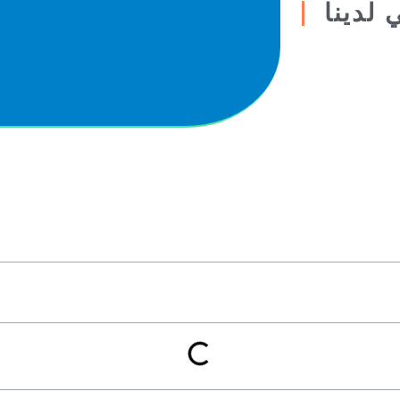
 لدينا