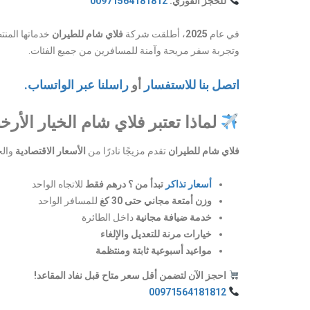
للحجز الفوري:
00971564181812
في عام
2025
، أطلقت شركة
فلاي شام للطيران
خدماتها المنت
وتجربة سفر مريحة وآمنة للمسافرين من جميع الفئات.
اتصل بنا للاستفسار
أو
راسلنا عبر الواتساب.
لماذا تعتبر فلاي شام الخيار الأ
فلاي شام للطيران
تقدم مزيجًا نادرًا من
الأسعار الاقتصادية
والخ
أسعار تذاكر
تبدأ من ؟ درهم فقط
للاتجاه الواحد
وزن أمتعة مجاني حتى 30 كغ
للمسافر الواحد
خدمة ضيافة مجانية
داخل الطائرة
خيارات مرنة للتعديل والإلغاء
مواعيد أسبوعية ثابتة ومنتظمة
احجز الآن لتضمن أقل سعر متاح قبل نفاد المقاعد!
00971564181812