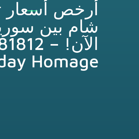
أرخص أسعار تذ
شام بين سوريا
day Homage