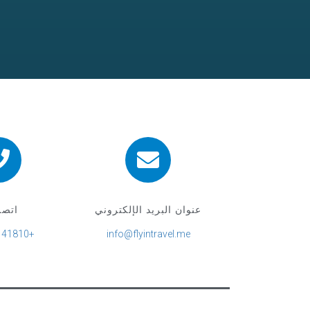
عنوان البريد الإلكتروني
اتصل
+971568141810
info@flyintravel.me