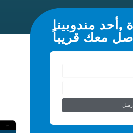
 ,أحد مندوبينا
صل معك قريباً
رسل
←