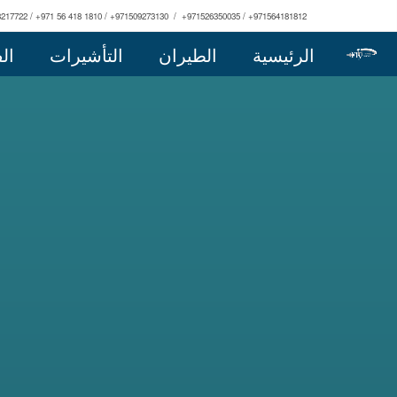
3217722 / +971 56 418 1810 / +971509273130 / +971526350035 / +971564181812
الرئيسية
الطيران
التأشيرات
ال