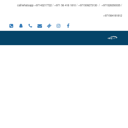
call/whatsapp +97143217722 / +971 56 418 1810 / +971509273130 / +971526350035 /
+971564181812