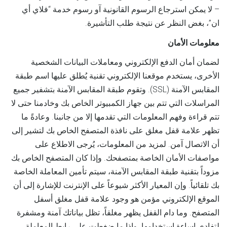
– لا يمكن استرجاع الرسوم القانونية آو رسوم خدمة “فلاي أي
ان”، بغض النظر عن نتيجة طلب التأشيرة.
معلومات الأمان
لضمان أمان الدفع الإلكتروني ومعاملات البيانات الشخصية
الأخرى، يستخدم موقعنا الإلكتروني تقنية يُطلق عليها اسم طبقة
المقابس الآمنة (SSL). وتقوم طبقة المقابس الآمنة بتشفير جميع
المراسلات التي تتم بين جهاز الكمبيوتر الخاص بك وخادمنا حتى لا
تتم قراءة وفهم المعلومات التي تقدمها إلا من جانبنا. وعادةً ما
تظهر علامة قفل مغلق على نافذة المتصفح الخاص بك لتشير إلى
أن الاتصال آمن. لمزيد من المعلومات، يُرجى الاطلاع على
مواصفات الأمان الخاصة بمتصفحك. وإذا كان المتصفح الخاص بك
مزوداً بتقنية طبقة المقابس الآمنة، سيتم تأمين المعاملة الخاصة
بك تلقائياً. وإن المعيار الأكثر شيوعاً على الإنترنت للإشارة إلى أن
الموقع الإلكتروني مؤمن هو وجود علامة قفل مغلق أسفل
المتصفح. وما دام القفل يظهر مغلقاً، تظل بياناتك آمنة ومشفرة
لتفادي إساءة استخدامها. وإذا ما ضغطت على رابط المعاملة