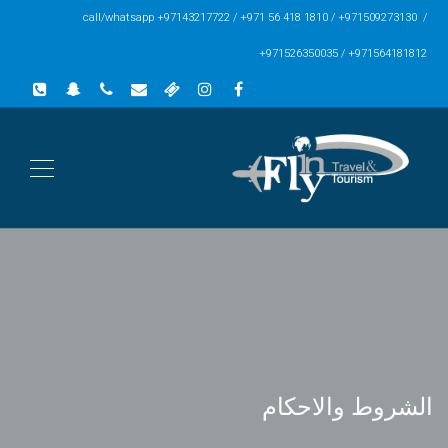
call/whatsapp +97143217722 / +971 56 418 1810 / +971509273130 /
+971526350035 / +971564181812
الشروط والاحكام