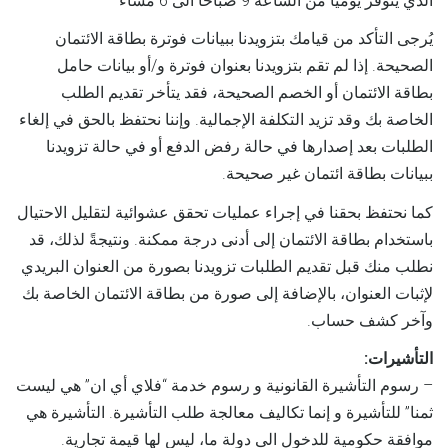
الذي يتوفر يومياً من الساعة 9 صباحا الى 6 مساء
يُرجى التأكد من قيامك بتزويدنا ببيانات فوترة بطاقة الائتمان
الصحيحة. إذا لم تقم بتزويدنا بعنوان فوترة و/أو بيانات حامل
بطاقة الائتمان أو الخصم الصحيحة، فقد يتأخر تقديم الطلب
الخاصة بك وقد تزيد التكلفة الإجمالية. وإننا نحتفظ بالحق في إلغاء
الطلبات بعد إصدارها في حالة رفض الدفع أو في حالة تزويدنا
ببيانات بطاقة ائتمان غير صحيحة.
كما نحتفظ بحقنا في إجراء عمليات تحقق عشوائية لتقليل الاحتيال
باستخدام بطاقة الائتمان إلى أدنى درجة ممكنة. ونتيجةً لذلك، قد
نطلب منك قبل تقديم الطلبات تزويدنا بصورة من العنوان البريدي
لإثبات العنوان، بالإضافة إلى صورة من بطاقة الائتمان الخاصة بك
وآخر كشف حساب.
التأشيرات:
– رسوم التأشيرة القانونية و رسوم خدمة “فلاي أي ان” هي ليست
ثمنا” للتأشيرة و إنما تكاليف معالجة طلب التأشيرة. التأشيرة هي
موافقة حكومية للدخول الى دولة ما، ليس لها قيمة تجارية.