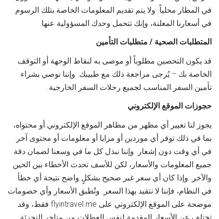
في المطار محلياً. ولا يتم تقديم المعلومات الخاصة بتلك الرسوم
في أسعارنا المعلنة، وإنك تتحمل وحدك المسؤولية عنها.
المتطلبات الصحية / متطلبات التأمين
قد يكون التحصين مطلوباً أو موصى به لنقاط الوجهة أو التوقف
الخاصة بك – يُرجى مراجعة ذلك مع طبيبك. وإننا نوصي بشراء
تأمين السفر المناسب لجميع رحلات السفر الخارجية.
حجوزات الموقع الإلكتروني
يجوز لنا تغيير أي مظهر من مظاهر الموقع الإلكتروني أو محتواه،
بما في ذلك توفر أي موردين أو مزايا أو معلومات أو محتوى آخر
في أي وقت دون إشعار. وإننا نبذل كل ما في وسعنا لضمان دقة
جميع المعلومات والأسعار، لكن للأسف تحدث الأخطاء بين الحين
والآخر. وإذا كان أي سعر غير صحيح بشكلٍ واضح نتيجة أي خطأ
في النظام، فإننا لا نتقيد بهذا السعر. وتُطبق الأسعار وأي خصومات
موضحة على الموقع الإلكتروني على flyintravel.me فقط، وقد
تختلف عن الأسعار المقدمة لنفس العطلات من متاجر التجزئة