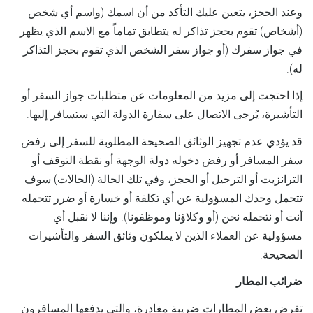
وعند الحجز، يتعين عليك التأكد من أن اسمك (واسم أي شخص
(أشخاص) تقوم بحجز تذاكر له يتطابق تماماً مع الاسم الذي يظهر
في جواز سفرك (أو جواز سفر الشخص الذي تقوم بحجز التذاكر
له).
إذا احتجت إلى مزيد من المعلومات عن متطلبات جواز السفر أو
التأشيرة، يُرجى الاتصال على سفارة الدولة التي ستسافر إليها.
قد يؤدي عدم تجهيز الوثائق الصحيحة المطلوبة للسفر إلى رفض
سفر المسافر أو رفض دخوله دولة الوجهة أو نقطة التوقف أو
الترانزيت أو الترحيل أو الحجز، وفي تلك الحالة (الحالات) سوف
تتحمل وحدك المسؤولية عن أي تكلفة أو خسارة أو ضرر تتحمله
أنت أو نتحمله نحن (أو وكلاؤنا وموظفونا). وإننا لا نقبل أي
مسؤولية عن العملاء الذين لا يملكون وثائق السفر والتأشيرات
الصحيحة.
ضرائب المطار
تفرض بعض المطارات ضريبة مغادرة، والتي يدفعها المسافرون