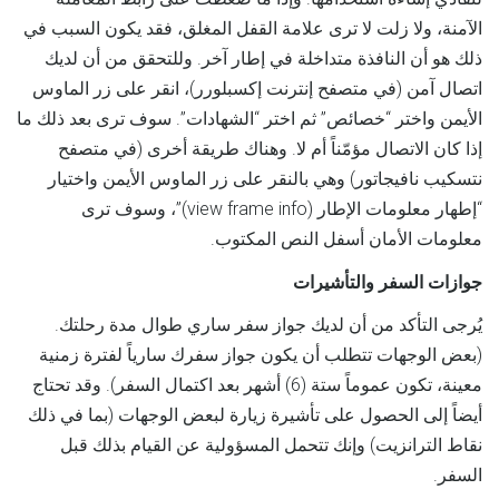
الآمنة، ولا زلت لا ترى علامة القفل المغلق، فقد يكون السبب في
ذلك هو أن النافذة متداخلة في إطار آخر. وللتحقق من أن لديك
اتصال آمن (في متصفح إنترنت إكسبلورر)، انقر على زر الماوس
الأيمن واختر “خصائص” ثم اختر “الشهادات”. سوف ترى بعد ذلك ما
إذا كان الاتصال مؤمّناً أم لا. وهناك طريقة أخرى (في متصفح
نتسكيب نافيجاتور) وهي بالنقر على زر الماوس الأيمن واختيار
“إطهار معلومات الإطار (view frame info)”، وسوف ترى
معلومات الأمان أسفل النص المكتوب.
جوازات السفر والتأشيرات
يُرجى التأكد من أن لديك جواز سفر ساري طوال مدة رحلتك.
(بعض الوجهات تتطلب أن يكون جواز سفرك سارياً لفترة زمنية
معينة، تكون عموماً ستة (6) أشهر بعد اكتمال السفر). وقد تحتاج
أيضاً إلى الحصول على تأشيرة زيارة لبعض الوجهات (بما في ذلك
نقاط الترانزيت) وإنك تتحمل المسؤولية عن القيام بذلك قبل
السفر.