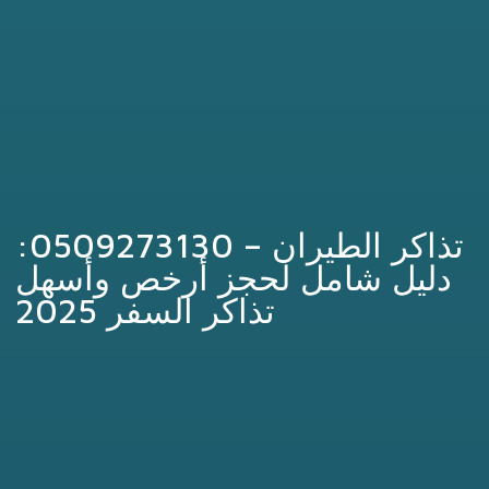
تذاكر الطيران – 0509273130:
دليل شامل لحجز أرخص وأسهل
تذاكر السفر 2025