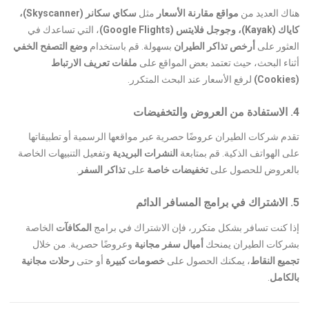
هناك العديد من
مواقع مقارنة الأسعار
مثل
سكاي سكانر (Skyscanner)،
كاياك (Kayak)، وجوجل فلايتس (Google Flights)
، التي تساعدك في
العثور على
أرخص تذاكر الطيران
بسهولة. قم باستخدام
وضع التصفح الخفي
أثناء البحث، حيث تعتمد بعض المواقع على
ملفات تعريف الارتباط
(Cookies)
لرفع الأسعار عند البحث المتكرر.
4. الاستفادة من العروض والتخفيضات
تقدم شركات الطيران عروضًا حصرية عبر مواقعها الرسمية أو تطبيقاتها
على الهواتف الذكية. قم بمتابعة
النشرات البريدية
وتفعيل التنبيهات الخاصة
بالعروض للحصول على
تخفيضات خاصة
على
تذاكر السفر
.
5. الاشتراك في برامج المسافر الدائم
إذا كنت تسافر بشكل متكرر، فإن الاشتراك في برامج
المكافآت
الخاصة
بشركات الطيران يمنحك
أميال سفر مجانية
وعروضًا حصرية. من خلال
تجميع النقاط
، يمكنك الحصول على
خصومات كبيرة
أو حتى
رحلات مجانية
بالكامل
.