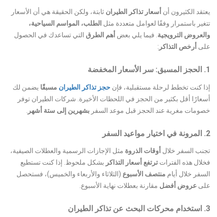
يعتقد الكثيرون أن
أسعار تذاكر الطيران
ثابتة، ولكن الحقيقة هي أن الأسعار
تتغير باستمرار وفقًا لعوامل متعددة مثل
الطلب، المواسم السياحية،
والعروض الترويجية
. فيما يلي بعض
أهم الطرق
التي تساعدك في الحصول
على
أرخص التذاكر
:
1. الحجز المسبق: سر الأسعار المخفضة
إذا كنت تخطط لرحلة مستقبلية، فإن
حجز تذاكر الطيران
مسبقًا
يضمن لك
أسعارًا أقل بكثير من الحجز في اللحظات الأخيرة. شركات الطيران توفر
خصومات مغرية عند الحجز قبل موعد السفر
بشهرين إلى ستة أشهر
.
2. المرونة في اختيار مواعيد السفر
تجنب السفر خلال
أوقات الذروة
مثل الإجازات الرسمية والعطلات الصيفية،
فخلال هذه الفترات
ترتفع أسعار التذاكر
بشكل ملحوظ. إذا كنت تستطيع
السفر خلال أيام
منتصف الأسبوع
(الثلاثاء والأربعاء والخميس)، فستحصل
على
عروض أفضل
مقارنة بعطلات نهاية الأسبوع.
3. استخدام محركات البحث عن تذاكر الطيران