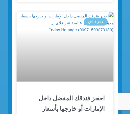
حجز فنادق
احجز فندقك المفضل داخل
الإمارات أو خارجها بأسعار
مذهلة: خدمة حجز عالمية عبر
فلاي إن (00971509273130)