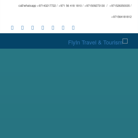
call/whatsapp +97143217722 / +971 56 418 1810 / +971509273130 / +971526350035 /
+971564181812