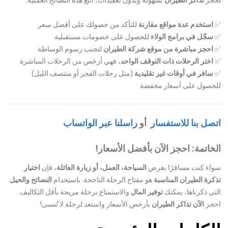
لحجز
تذاكر الطيران
بسهولة وبدون تعقيدات، اتبع هذه النصائح العملية:
✅
استخدم عدة مواقع مقارنة
للتأكد من حصولك على أفضل سعر
✅
سجّل في برامج الولاء
للحصول على خصومات مستقبلية
✅
احجز مباشرة من موقع شركة الطيران
لتجنب رسوم الوساطة
✅
اختر الرحلات ذات التوقف الواحد
، فهي أرخص من الرحلات المباشرة
✅
سافر في أوقات غير تقليدية
(مثل رحلات الفجر أو منتصف الليل)
للحصول على أسعار مخفضة
اتصل بنا للاستفسار
أو
راسلنا عبر الواتساب
الخاتمة: احجز الآن بأفضل الأسعار!
سواء كنت مسافرًا بغرض
السياحة، العمل، أو زيارة العائلة
، فإن
اختيار
تذكرة الطيران المناسبة
هو مفتاح الرحلة الناجحة. باستخدام
النصائح والحيل
التي ذكرناها، يمكنك
توفير المال
والاستمتاع برحلة مريحة بأقل التكاليف.
احجز
الآن تذاكر الطيران
بأرخص الأسعار واستعد لرحلة لا تُنسى!