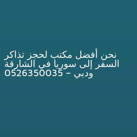
نحن أفضل مكتب لحجز تذاكر
السفر إلى سوريا في الشارقة
ودبي – 0526350035