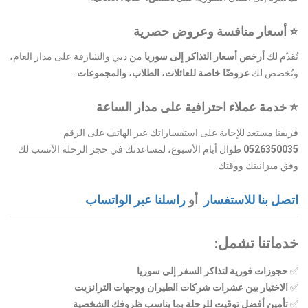
⭐
أسعار منافسة وعروض حصرية
نُقدّم لك
أرخص أسعار التذاكر إلى سوريا
من دبي والشارقة على مدار العام،
ونُخصص لك
عروضًا خاصة للعائلات، الطلاب، والمجموعات
.
⭐
خدمة عملاء احترافية على مدار الساعة
فريقنا مستعد للإجابة على استفساراتك عبر الهاتف على الرقم
0526350035
طوال أيام الأسبوع، لمساعدتك في حجز الرحلة الأنسب لك
وفق ميزانيتك ووقتك.
اتصل بنا للاستفسار
أو
راسلنا عبر الواتساب
خدماتنا تشمل:
✅
حجوزات فورية لتذاكر السفر إلى سوريا
✅
الاختيار بين عشرات شركات الطيران ووجهات الترانزيت
✅
تأمين أفضل توقيت للرحلة بما يناسب ظروفك الشخصية