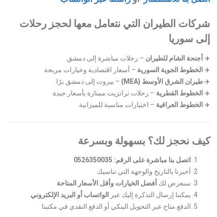
شركات الطيران التي نتعامل معها لحجز رحلات
إلى سوريا
✈️
أجنحة الشام للطيران
– رحلات مباشرة إلى دمشق
✈️
الخطوط الجوية السورية
– أسعار اقتصادية وخيارات مريحة
✈️
طيران الشرق الأوسط (MEA)
– بيروت إلى دمشق برًا
✈️
الخطوط القطرية
– رحلات ترانزيت ممتازة بأسعار جيدة
✈️
الخطوط العراقية
– اختيارات مناسبة للميزانية
كيف نحجز لك؟ بسهولة وبسرعة
اتصل بنا مباشرة على الرقم: 0526350035
أخبرنا بالتاريخ والوجهة التي تناسبك
سنعرض لك
أفضل الخيارات وأقل الأسعار المتاحة
يمكننا إرسال التذكرة إليك عبر
الواتساب أو البريد الإلكتروني
الدفع متاح عبر التحويل البنكي أو الدفع النقدي في مكتبنا