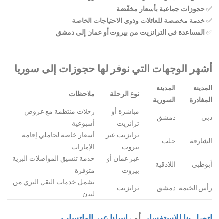
✅
حجوزات جماعية بأسعار مخفّضة
✅
خدمة مخصصة للعائلات وذوي الاحتياجات الخاصة
✅
المساعدة في الترانزيت من بيروت أو عمان إلى دمشق
أشهر الوجهات التي نوفر لها حجوزات إلى سوريا
المدينة
المدينة
نوع الرحلة
ملاحظات
المغادرة
السورية
مباشرة أو
رحلات منتظمة مع عروض
دبي
دمشق
ترانزيت
أسبوعية
ترانزيت عبر
أسعار خاصة لحاملي إقامة
الشارقة
حلب
بيروت
الإمارات
عبر عمان أو
خدمة تنسيق المواصلات البرية
أبوظبي
اللاذقية
بيروت
متوفرة
تشمل خدمات النقل البري من
رأس الخيمة
دمشق
ترانزيت
لبنان
اتصل بنا للاستفسار
أو
راسلنا عبر الواتساب