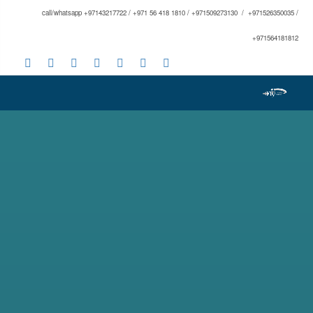
call/whatsapp +97143217722 / +971 56 418 1810 / +971509273130 / +971526350035 /
+971564181812