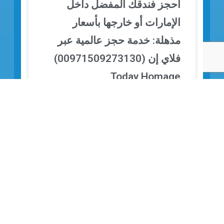
احجز فندقك المفضل داخل
الإمارات أو خارجها بأسعار
مذهلة: خدمة حجز عالمية عبر
فلاي إن (00971509273130)
Today Homage
الراحة الفندقية التي تستحقها.. بسعر لا يُصدق!
سواء كنت تخطط لإجازة نهاية أسبوع فاخرة في
فندق مطل على برج خليفة في دبي، أو تحتاج إلى
↓
اقرأ المزيد »
8 ديسمبر، 2025
لا توجد تعليقات
التأشيرات السياحية والسفر