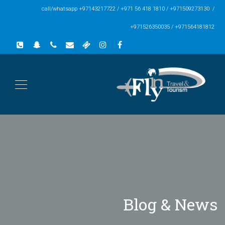
call/whatsapp +97143217722 / +971 56 418 1810 / +971509273130 /
+971526350035 / +971564181812
Blog & News