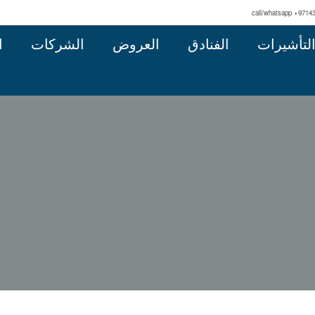
call/whatsapp +9714
لتأشيرات
الفنادق
العروض
الشركات
ا