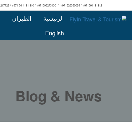
3217722 / +971 56 418 1810 / +971509273130 / +971526350035 / +971564181812
الرئيسية
الطيران
ا
English
Blog & News