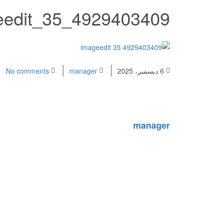
eedit_35_4929403409
6 ديسمبر، 2025
manager
No comments
manager