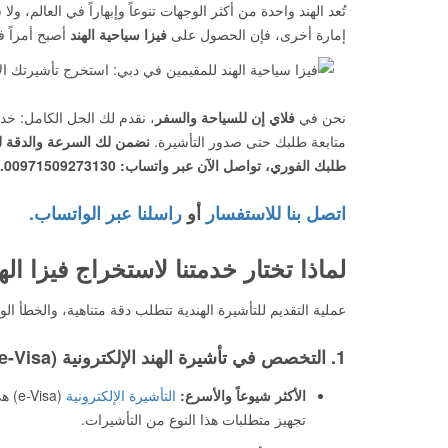
تُعد الهند واحدة من أكثر الوجهات تنوعاً وإبهاراً في العالم،
إمارة أخرى، فإن الحصول على
فيزا سياحية الهند
أصبح أمراً في 
نحن في
فلاي إن للسياحة والسفر
، نقدم لك الحل الكامل: خدم
متابعة طلبك حتى صدور التأشيرة.
نضمن لك السرعة والدقة لت
طلبك الفوري، تواصل الآن عبر واتساب: 00971509273130.
اتصل بنا للاستفسار
أو
راسلنا عبر الواتساب.
لماذا تختار خدمتنا لاستخراج فيزا اله
عملية التقديم للتأشيرة الهندية تتطلب دقة متناهية، والخطأ ال
1. التخصص في تأشيرة الهند الإلكترونية (e-Visa) في تأشيرة الهند
الأكثر شيوعاً والأسرع:
التأشيرة الإلكترونية
تجهيز متطلبات هذا النوع من التأشيرات.