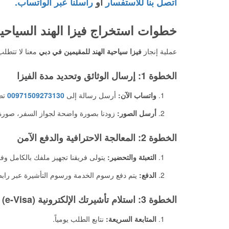
اتصل بنا للاستفسار
أو
راسلنا عبر الواتساب.
خطوات استخراج فيزا الهند السياح
عملية إنجاز
فيزا سياحية الهند للمقيمين في دبي
معنا لا تتطل
الخطوة 1: إرسال الوثائق وتحديد مدة الفيزا
واتساب الآن:
أرسل رسالة إلى
00971509273130
تط
أرسل الصور:
زودنا بصورة واضحة لجواز السفر، صورة الإقامة الإماراتية (صال
الخطوة 2: المعالجة الاحترافية والدفع الآمن
التعبئة والتحضير:
يتولى فريقنا تجهيز ملفك بالكامل وفق
الدفع:
يتم دفع رسوم الخدمة ورسوم التأشيرة عبر رابط
الخطوة 3: استلام تأشيرتك الإلكترونية (e-Visa)
المتابعة السريعة:
نتابع الطلب يومياً.