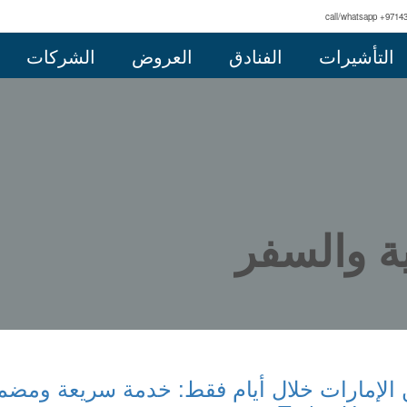
call/whatsapp +9714
التأشيرات
الفنادق
العروض
الشركات
ة والسفر
 الإمارات خلال أيام فقط: خدمة سريعة ومضم