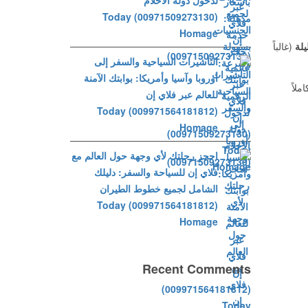
لدخول دولة الأحلام
(00971509273130) Today
Homage
يلة
(غالباً
التأشيرات السياحية والسفر إلى
أوروبا وآسيا وأمريكا: بوابتك الآمنة
 كاملاً
للعالم عبر فلاي إن
(009971564181812) Today
Homage
احجز رحلتك لأي وجهة حول العالم مع
فلاي إن للسياحة والسفر: دليلك
الشامل لجميع خطوط الطيران
(009971564181812) Today
Homage
Recent Comments