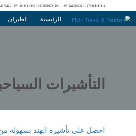
3217722 / +971 56 418 1810 / +971509273130 / +971526350035 / +971564181812
الرئيسية
الطيران
التأشيرات السياحي
احصل على تأشيرة الهند بسهولة من