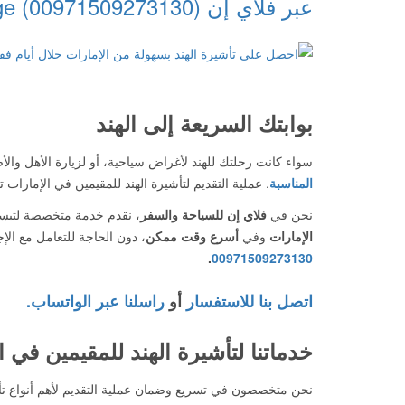
عبر فلاي إن (00971509273130) Today Homage
بوابتك السريعة إلى الهند
سواء كانت رحلتك للهند لأغراض سياحية، أو لزيارة الأهل وال
المناسبة
. عملية التقديم لتأشيرة الهند للمقيمين في الإمارات ت
نحن في
فلاي إن للسياحة والسفر
، نقدم خدمة متخصصة لتبسي
الإمارات
وفي
أسرع وقت ممكن
، دون الحاجة للتعامل مع الإ
.
00971509273130
اتصل بنا للاستفسار
أو
راسلنا عبر الواتساب.
خدماتنا لتأشيرة الهند للمقيمين في ا
نحن متخصصون في تسريع وضمان عملية التقديم لأهم أنواع تأش