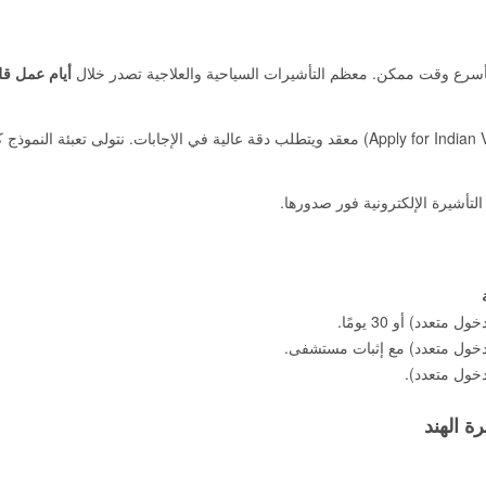
 بأسرع وقت ممكن. معظم التأشيرات السياحية والعلاجية تصدر خلال
أيام عمل قل
نموذج طلب التأشيرة الهندي (Apply for Indian Visa) معقد ويتطلب دقة عالية في الإجابات. نتولى تعبئة النموذج
التأشيرة الإلكترونية فور صدورها.
متعدد) أو 30 يومًا.
دخول متعدد) مع إثبات مستشفى.
خول متعدد).