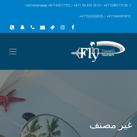
call/whatsapp +97143217722 / +971 56 418 1810 / +971509273130 /
+971526350035 / +971564181812
غير مصنف