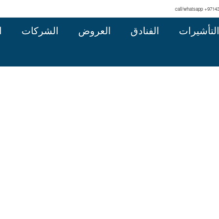
call/whatsapp +9714
لتأشيرات
الفنادق
العروض
الشركات
ا