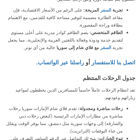
تجربة
السفر
المريحة:
على الرغم من الأسعار الاقتصادية، فإن
مقاعد الطائرة مصممة لتوفير مساحة كافية للقدمين، مع الاهتمام
بنظافة وراحة المقصورة.
الطاقم المتخصص:
يضم الطاقم كوادر مدربة على أعلى مستوى
لتقديم خدمة ودودة وفعالة باللغتين العربية والإنجليزية، مما يجعل
تجربة
السفر
مع فلاي شام إلى سوريا
خالية من أي توتر.
اتصل بنا للاستفسار
أو
راسلنا عبر الواتساب.
جدول الرحلات المنتظم
تعد انتظام الرحلات عاملاً حاسماً للمسافرين الذين يخططون لمواعيد
زياراتهم وعودتهم.
رحلات مباشرة ومجدولة:
تقدم فلاي شام الإمارات سوريا رحلات
مباشرة من مطارات الإمارات الرئيسية (كبعض رحلات دبي
والشارقة) إلى وجهات سورية مثل دمشق، مما يوفر الوقت ويقلل
من عناء التوقفات (الترانزيت).
تنوع الخيارات:
يتيح لك التواصل عبر الرقم المباشر التعرف على