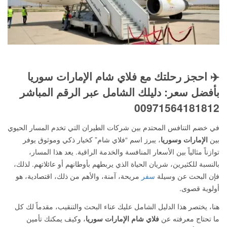
✈️ احجز رحلتك مع فلاي شام الإمارات سوريا
بأفضل سعر: دليلك الشامل عبر الرقم المباشر
00971564181812
في خضم التنافس المحتدم بين شركات الطيران التي تخدم المسار الحيوي
بين
الإمارات وسوريا
، يبرز اسم “فلاي شام” كخيار ذكي وموثوق يوفر
توازناً مثالياً بين الأسعار المنافسة والخدمة الراقية. يعد هذا المسار،
بالنسبة للكثيرين، شريان الحياة الذي يربطهم بأوطانهم أو عائلاتهم. لذلك،
فإن البحث عن وسيلة
سفر
مريحة، آمنة، والأهم من ذلك، اقتصادية، هو
أولوية قصوى.
هنا، يختصر هذا الدليل الشامل عليك عناء البحث والتنقيب، مقدماً لك كل
ما تحتاج معرفته عن
فلاي شام الإمارات سوريا
، وكيف يمكنك تأمين