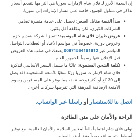
إن السمة الأبرز لـ فلاي شام الإمارات سوريا هي التزامها بتقديم أسعار
تذاكر في متناول الجميع، خاصة على مسار الإمارات إلى سوريا.
مبدأ القيمة مقابل السعر:
تحصل على خدمة متميزة تضاهي
الشركات الكبرى، لكن بتكلفة أقل بكثير.
عروض طيران فلاي شام الموسمية:
تتميز الشركة بتقديم حزم
وعروض دورية، خصوصاً في مواسم الأعياد أو العطلات. التواصل
المباشر عبر
00971564181812
يضعك في صلب هذه العروض
قبل الإعلان عنها رسمياً للجمهور العام.
تكلفة الشحن المضمونة:
غالبًا ما يشمل السعر الأساسي لتذكرة
فلاي شام الإمارات سوريا وزنًا سخيًا للأمتعة المشحونة (قد يصل
إلى 30 كغ أو أكثر) وحقيبة يد، مما يوفر على المسافرين رسوم
الأمتعة الإضافية المرهقة التي تفرضها شركات أخرى.
اتصل بنا للاستفسار
أو
راسلنا عبر الواتساب.
الراحة والأمان على متن الطائرة
تولي فلاي شام اهتماماً بالغاً لمعايير السلامة والأمان العالمية، مع توفير
أسطول يتم صيانته دورياً وفق أرقى المعايير.