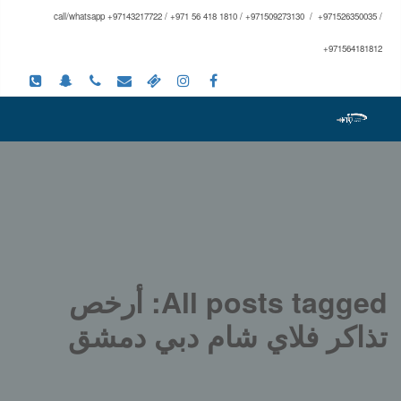
call/whatsapp +97143217722 / +971 56 418 1810 / +971509273130 / +971526350035 /
+971564181812
All posts tagged: أرخص
تذاكر فلاي شام دبي دمشق