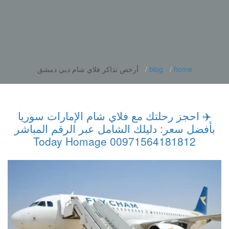
home
blog
أرخص تذاكر فلاي شام دبي دمشق
✈️ احجز رحلتك مع فلاي شام الإمارات سوريا
بأفضل سعر: دليلك الشامل عبر الرقم المباشر
00971564181812 Today Homage