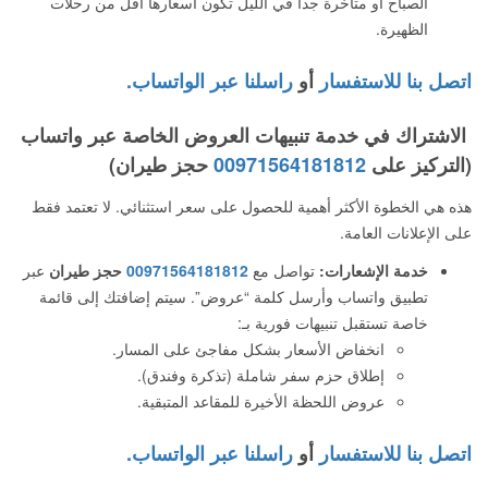
الصباح أو متأخرة جداً في الليل تكون أسعارها أقل من رحلات
الظهيرة.
اتصل بنا للاستفسار
أو
راسلنا عبر الواتساب.
الاشتراك في خدمة تنبيهات العروض الخاصة عبر واتساب
(التركيز على
00971564181812
حجز طيران)
هذه هي الخطوة الأكثر أهمية للحصول على سعر استثنائي. لا تعتمد فقط
على الإعلانات العامة.
خدمة الإشعارات:
تواصل مع
00971564181812
حجز طيران
عبر
تطبيق واتساب وأرسل كلمة “عروض”. سيتم إضافتك إلى قائمة
خاصة تستقبل تنبيهات فورية بـ:
انخفاض الأسعار بشكل مفاجئ على المسار.
إطلاق حزم سفر شاملة (تذكرة وفندق).
عروض اللحظة الأخيرة للمقاعد المتبقية.
اتصل بنا للاستفسار
أو
راسلنا عبر الواتساب.