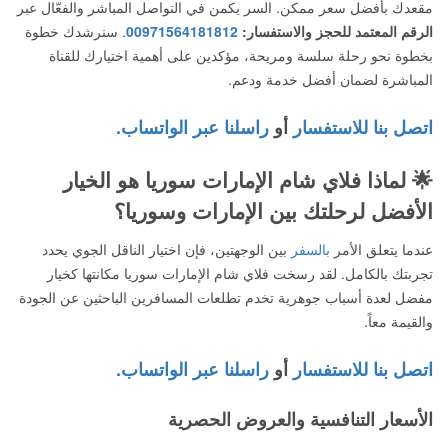
مقعدك بأفضل سعر ممكن. السر يكمن في التواصل المباشر والفعّال عبر
الرقم المعتمد للحجز والاستفسار:
00971564181812
. سنرشدك خطوة
بخطوة نحو رحلة سلسة ومريحة، مؤكدين على أهمية اختيارك للقناة
المباشرة لضمان أفضل خدمة ودعم.
اتصل بنا للاستفسار
أو
راسلنا عبر الواتساب.
🌟 لماذا فلاي شام الإمارات سوريا هو الخيار
الأفضل لرحلتك بين الإمارات وسوريا؟
عندما يتعلق الأمر
بالسفر
بين الوجهتين، فإن اختيار الناقل الجوي يحدد
تجربتك بالكامل. لقد رسخت فلاي شام الإمارات سوريا مكانتها كخيار
مفضل لعدة أسباب جوهرية تخدم تطلعات المسافرين الباحثين عن الجودة
والقيمة معاً.
اتصل بنا للاستفسار
أو
راسلنا عبر الواتساب.
الأسعار التنافسية والعروض الحصرية