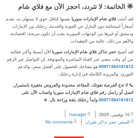
🌟 الخاتمة: لا تتردد، احجز الآن مع فلاي شام
لقد أثبتت
فلاي شام الإمارات سوريا
نفسها كناقل جوي لا يستهان به، يقدم
أسعاراً استثنائية دون التنازل عن الجودة والخدمة. رحلتك بين الإمارات
ودمشق أو غيرها من الوجهات السورية يجب أن تكون مريحة، اقتصادية،
والأهم من ذلك، خالية من التعقيدات.
لقد أصبح
حجز تذاكر فلاي شام الإمارات سوريا
الآن أبسط وأكثر فعالية
من أي وقت مضى عبر القناة المباشرة والموثوقة. إن التواصل عبر الرقم
00971564181812
هو مفتاحك للحصول على أفضل سعر، والدعم
الفوري، والمرونة الكاملة في إدارة رحلتك.
📞 لا تدع الفرصة تفوتك، المقاعد محدودة والعروض متغيرة باستمرار.
اتصل أو راسل رقم فلاي شام الإمارات سوريا واتساب الآن على
00971564181812
وابدأ رحلتك بثقة وراحة بال. ✈️
10 نوفمبر، 2025
manager
السفر
,
حجز تذاكر طيران
No comments