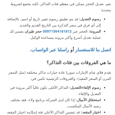
نعم، تعديل الحجز ممكن في معظم فئات التذاكر، لكنه يخضع لشروط
محددة:
رسوم التعديل:
قد يتم تطبيق رسوم تغيير تاريخ أو اسم، بالإضافة
إلى أي فرق في سعر التذكرة بين التاريخ القديم والجديد.
المرونة:
الحجز عبر
00971564181812
حجز طيران
يضمن لك
عملية تعديل أسرع وأكثر مرونة بمساعدة الوكيل.
اتصل بنا للاستفسار
أو
راسلنا عبر الواتساب.
ما هي الفروقات بين فئات التذاكر؟
تقدم فلاي شام الإمارات سوريا عادة خيارات تذاكر مختلفة (مثل السعر
المرن أو السعر المقيد)، والفروقات الرئيسية تكمن في:
رسوم الإلغاء/التعديل:
التذاكر الأغلى تكون غالباً أكثر مرونة في
التعديل والإلغاء.
استحقاق الأميال:
إذا كان لدى الشركة برنامج ولاء، فقد يختلف
رصيد الأميال المكتسب.
اختيار المقعد:
قد تتضمن التذاكر الأعلى فئة إمكانية اختيار المقعد