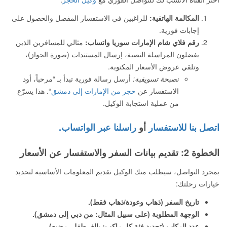
المكالمة الهاتفية:
للراغبين في الاستفسار المفصل والحصول على
إجابات فورية.
رقم فلاي شام الإمارات سوريا واتساب:
مثالي للمسافرين الذين
يفضلون المراسلة النصية، إرسال المستندات (صورة الجواز)،
وتلقي عروض الأسعار المكتوبة.
نصيحة تسويقية:
أرسل رسالة فورية تبدأ بـ “مرحباً، أود
الاستفسار عن
حجز من الإمارات إلى دمشق
“. هذا يسرّع
من عملية استجابة الوكيل.
اتصل بنا للاستفسار
أو
راسلنا عبر الواتساب.
الخطوة 2: تقديم بيانات السفر والاستفسار عن الأسعار
بمجرد التواصل، سيطلب منك الوكيل تقديم المعلومات الأساسية لتحديد
خيارات رحلتك:
تاريخ السفر (ذهاب وعودة/ذهاب فقط).
الوجهة المطلوبة (على سبيل المثال: من دبي إلى دمشق).
عدد الركاب (تحديد فئة كل راكب: بالغ، طفل، رضيع).