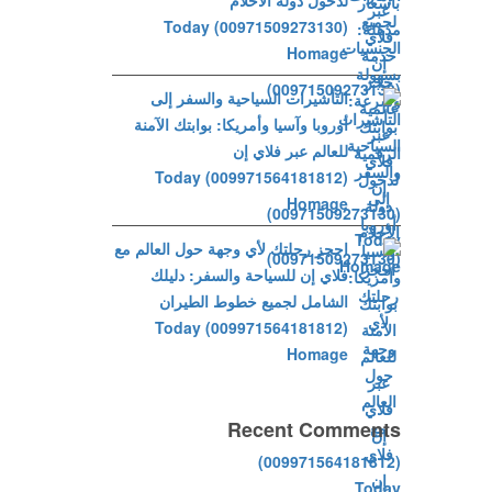
لدخول دولة الأحلام
(00971509273130) Today
Homage
التأشيرات السياحية والسفر إلى
أوروبا وآسيا وأمريكا: بوابتك الآمنة
للعالم عبر فلاي إن
(009971564181812) Today
Homage
احجز رحلتك لأي وجهة حول العالم مع
فلاي إن للسياحة والسفر: دليلك
الشامل لجميع خطوط الطيران
(009971564181812) Today
Homage
Recent Comments