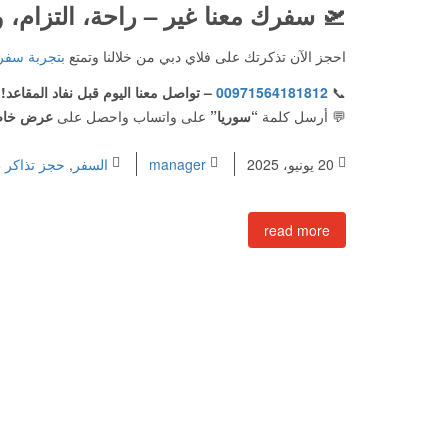
🛫
سفرك معنا غير – راحة، التزام،
احجز الآن تذكرتك على فلاي دبي من خلالنا وتمتع
بتجربة سفر
📞
00971564181812
– تواصل معنا اليوم قبل نفاد المقاعد!
💬 أرسل كلمة
“سوريا”
على واتساب واحصل على
عرض خاص 
20 يونيو، 2025
manager
السفر
,
حجز تذاكر 
read more