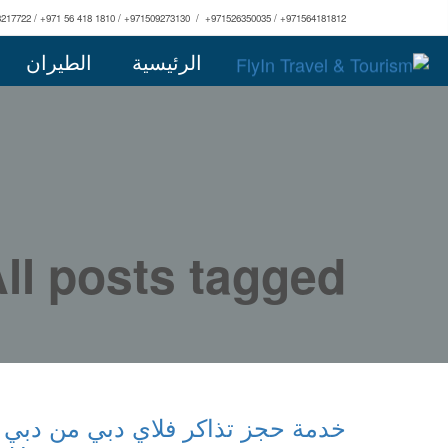
3217722 / +971 56 418 1810 / +971509273130 / +971526350035 / +971564181812
الرئيسية
الطيران
All posts tagged: أسعار تذاكر فلاي دبي إلى د
خدمة حجز تذاكر فلاي دبي من دبي