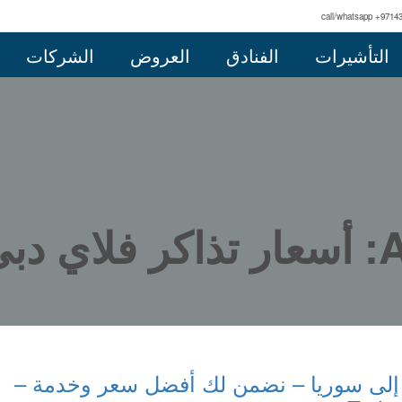
call/whatsapp +9714
التأشيرات
الفنادق
العروض
الشركات
مشق
 إلى سوريا – نضمن لك أفضل سعر وخدمة –