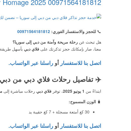
00971564181812 2025 Today Homage
📞
للحجز والاستفسار الفوري:
00971564181812
هل تبحث عن
رحلة مريحة وآمنة من دبي إلى سوريا؟
معنا، صار بإمكانك حجز تذكرتك على
فلاي دبي
بأسهل طريقة و
اتصل بنا للاستفسار
أو
راسلنا عبر الواتساب.
✈️
تفاصيل رحلات فلاي دبي من دبي إل
ابتداءً من
1 يونيو 2025
، توفر
فلاي دبي
رحلات مباشرة إلى
مط
🧳
الوزن المسموح:
30 كغ أمتعة مسجلة + 7 كغ حقيبة يد
اتصل بنا للاستفسار
أو
راسلنا عبر الواتساب.