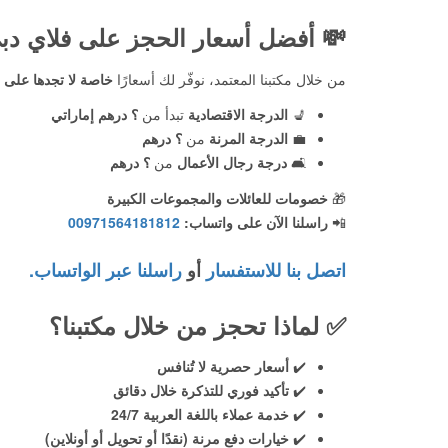
💸
أفضل أسعار الحجز على فلاي دب
من خلال مكتبنا المعتمد، نوفّر لك أسعارًا
خاصة لا تجدها على ال
💺
الدرجة الاقتصادية
تبدأ من
؟ درهم إماراتي
💼
الدرجة المرنة
من
؟ درهم
🛋️
درجة رجال الأعمال
من
؟ درهم
🎁
خصومات للعائلات والمجموعات الكبيرة
📲
راسلنا الآن على واتساب:
00971564181812
اتصل بنا للاستفسار
أو
راسلنا عبر الواتساب.
✅
لماذا تحجز من خلال مكتبنا؟
✔️
أسعار حصرية لا تُنافس
✔️
تأكيد فوري للتذكرة خلال دقائق
✔️
خدمة عملاء باللغة العربية 24/7
✔️
خيارات دفع مرنة (نقدًا أو تحويل أو أونلاين)