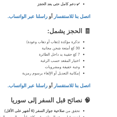
✔️
دعم كامل حتى بعد الحجز
اتصل بنا للاستفسار
أو
راسلنا عبر الواتساب.
🧾
الحجز يشمل:
تذكرة مؤكدة (ذهاب أو ذهاب وعودة)
30 كغ أمتعة شحن مجانية
7 كغ حقيبة يد داخل الطائرة
اختيار المقعد حسب الرغبة
وجبة خفيفة ومشروبات
إمكانية التعديل أو الإلغاء برسوم رمزية
اتصل بنا للاستفسار
أو
راسلنا عبر الواتساب.
🧠
نصائح قبل السفر إلى سوريا
تحقق من
صلاحية جواز السفر (6 أشهر على الأقل)
احجز قبل موعد الرحلة بوقت كافٍ لتأمين السعر والمق