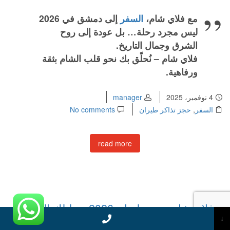
مع فلاي شام،
السفر
إلى دمشق في 2026
ليس مجرد رحلة… بل عودة إلى روح
الشرق وجمال التاريخ.
فلاي شام – نُحلّق بك نحو قلب الشام بثقة
ورفاهية.
4 نوفمبر، 2025
manager
السفر
,
حجز تذاكر طيران
No comments
read more
فلاي شام حجز طيران 2026 – دليلك الشامل
للسفر المريح بأفضل الأسعار Today Homage
↓