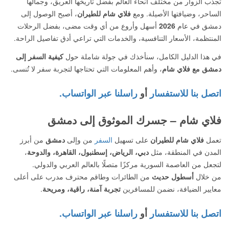
تجذب الزوار من مختلف أنحاء العالم بفضل تاريخها العريق، وجمالها
الساحر، وضيافتها الأصيلة. ومع
فلاي شام للطيران
، أصبح الوصول إلى
دمشق في عام
2026
أسهل وأروع من أي وقت مضى، بفضل الرحلات
المنتظمة، الأسعار التنافسية، والخدمات التي تراعي أدق تفاصيل الراحة.
في هذا الدليل الكامل، سنأخذك في جولة شاملة حول
كيفية السفر إلى
دمشق مع فلاي شام
، وأهم المعلومات التي تحتاجها لتجربة سفر لا تُنسى.
اتصل بنا للاستفسار
أو
راسلنا عبر الواتساب.
فلاي شام – جسرك الموثوق إلى دمشق
تعمل
فلاي شام للطيران
على تسهيل
السفر
من وإلى
دمشق
من أبرز
المدن في المنطقة، مثل
دبي، الرياض، إسطنبول، القاهرة، والدوحة
،
لتجعل من العاصمة السورية مركزًا متصلًا بالعالم العربي والدولي.
من خلال
أسطول حديث
من الطائرات وطاقم محترف مدرب على أعلى
معايير الضيافة، نضمن للمسافرين
تجربة آمنة، راقية، ومريحة
.
اتصل بنا للاستفسار
أو
راسلنا عبر الواتساب.