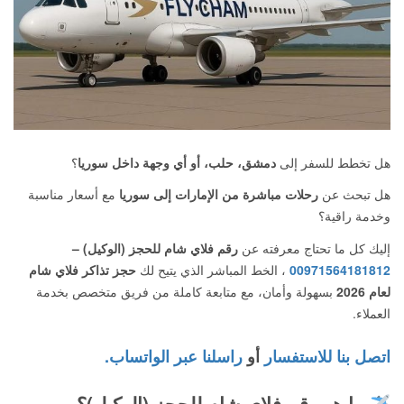
هل تخطط للسفر إلى
دمشق، حلب، أو أي وجهة داخل سوريا
؟
هل تبحث عن
رحلات مباشرة من الإمارات إلى سوريا
مع أسعار مناسبة
وخدمة راقية؟
إليك كل ما تحتاج معرفته عن
رقم فلاي شام للحجز (الوكيل) –
00971564181812
، الخط المباشر الذي يتيح لك
حجز تذاكر فلاي شام
لعام 2026
بسهولة وأمان، مع متابعة كاملة من فريق متخصص بخدمة
العملاء.
اتصل بنا للاستفسار
أو
راسلنا عبر الواتساب.
ما هو رقم فلاي شام للحجز (الوكيل)؟