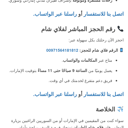
اتصل بنا للاستفسار
أو
راسلنا عبر الواتساب.
رقم الحجز المباشر لفلاي شام
احجز الآن رحلتك بكل سهولة عبر:
الرقم فلاي شام للحجز:
00971564181812
متاح عبر
المكالمات والواتساب
.
يعمل يوميًا من
الساعة 9 صباحًا حتى 11 مساءً
بتوقيت الإمارات.
فريق دعم متفرغ لخدمتك في أي وقت.
اتصل بنا للاستفسار
أو
راسلنا عبر الواتساب.
الخلاصة
سواء كنت من المقيمين في الإمارات أو من السوريين الراغبين بزيارة
الوطن، فإن
فلاي شام للطيران
تمنحك فرصة السفر براحة وأمان.