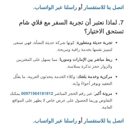
اتصل بنا للاستفسار
أو
راسلنا عبر الواتساب.
7. لماذا نعتبر أن تجربة السفر مع فلاي شام
تستحق الاختيار؟
تجربة حديثة ومتطورة
: كونها شركة حديثة النشأة، فهي تسعى
لتمييز نفسها بخدمة راقية ومريحة.
ربط مباشر بين الإمارات وسوريا
: مما يسهل على المغتربين
والزوار حجز تذكرة بسلاسة.
مركزية وخدمة بلغتك
: وكلاء الخدمة يتحدثون العربية، ما يقلّل
التعقيد ويوفر أجواءً ودّية.
مرونة أكبر
: عبر رقم الحجز المباشر
00971564181812
يمكنك
التفاوض وربما الحصول على عرض خاص لا يظهر على المواقع
العامة.
اتصل بنا للاستفسار
أو
راسلنا عبر الواتساب.