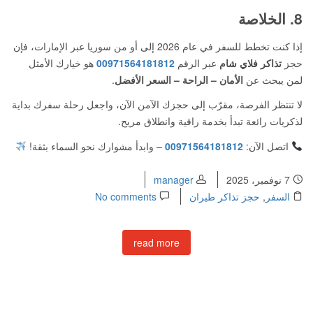
8. الخلاصة
إذا كنت تخطط للسفر في عام 2026 إلى أو من سوريا عبر الإمارات، فإن
حجز
تذاكر فلاي شام
عبر الرقم
00971564181812
هو خيارك الأمثل
لمن يبحث عن
الأمان – الراحة – السعر الأفضل
.
لا تنتظر الفرصة، مقرّب إلى حجزك الآمن الآن، واجعل رحلة سفرك بداية
لذكريات رائعة تبدأ بخدمة راقية وانطلاق مريح.
اتصل الآن:
00971564181812
– وابدأ مشوارك نحو السماء بثقة!
7 نوفمبر، 2025
manager
السفر
,
حجز تذاكر طيران
No comments
read more