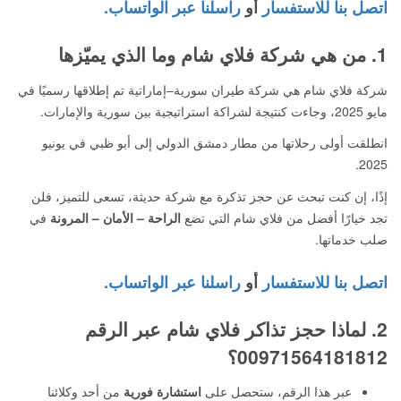
اتصل بنا للاستفسار
أو
راسلنا عبر الواتساب.
1. من هي شركة
فلاي شام
وما الذي يميّزها
شركة فلاي شام هي شركة طيران سورية–إماراتية تم إطلاقها رسميًا في
مايو 2025، وجاءت كنتيجة لشراكة استراتيجية بين سورية والإمارات.
انطلقت أولى رحلاتها من مطار دمشق الدولي إلى أبو ظبي في يونيو
2025.
إذًا، إن كنت تبحث عن حجز تذكرة مع شركة حديثة، تسعى للتميز، فلن
تجد خيارًا أفضل من فلاي شام التي تضع
الراحة – الأمان – المرونة
في
صلب خدماتها.
اتصل بنا للاستفسار
أو
راسلنا عبر الواتساب.
2. لماذا حجز تذاكر فلاي شام عبر الرقم
00971564181812؟
عبر هذا الرقم، ستحصل على
استشارة فورية
من أحد وكلائنا