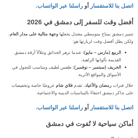
اتصل بنا للاستفسار
أو
راسلنا عبر الواتساب.
أفضل وقت للسفر إلى دمشق في 2026
تتميز دمشق بمناخ متوسطي معتدل يجعلها
وجهة مثالية على مدار العام
،
ولكن يظل أفضل وقت لزيارتها هو:
الربيع (مارس – مايو):
عندما تزهر الحدائق وتتلألأ أزقة دمشق
القديمة بألوانها الزاهية.
الخريف (سبتمبر – نوفمبر):
طقس لطيف ومناسب للتجول في
الأسواق والمواقع الأثرية.
خلال فترات
رمضان والأعياد
، تقدم
فلاي شام
عروضًا خاصة وتخفيضات
على تذاكر دمشق احتفاءً بالمناسبات الدينية والاجتماعية.
اتصل بنا للاستفسار
أو
راسلنا عبر الواتساب.
أماكن سياحية لا تُفوت في دمشق