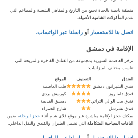
منطقة نابضة بالحياة تجمع بين التاريخ والمقاهي الشعبية والمطاعم التي
تقدم
المأكولات الشامية الأصيلة
.
اتصل بنا للاستفسار
أو
راسلنا عبر الواتساب.
الإقامة في دمشق
تزخر العاصمة السورية بمجموعة من الفنادق الفاخرة والمريحة التي
تناسب مختلف الميزانيات:
الفندق
التصنيف
الموقع
فندق الشيراتون دمشق
قلب العاصمة
فندق داما روز
كورنيش بردى
فندق بيت الوالي التراثي
دمشق القديمة
فندق تشرشل
شارع الحمراء
يمكنك حجز الإقامة مباشرة عبر موقع فلاي شام أثناء
حجز الرحلة
، ضمن
الباقات السياحية المتكاملة
التي تشمل الطيران والفندق والنقل الداخلي.
اتصل بنا للاستفسار
أو
راسلنا عبر الواتساب.