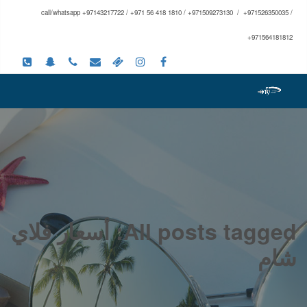
call/whatsapp +97143217722 / +971 56 418 1810 / +971509273130 / +971526350035 /
+971564181812
All posts tagged: أسعار فلاي
شام