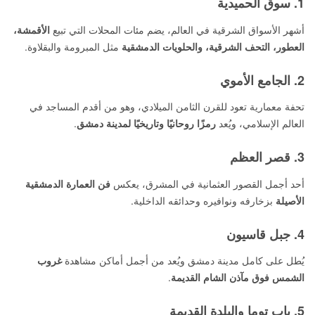
1. سوق الحميدية
أشهر الأسواق الشرقية في العالم، يضم مئات المحلات التي تبيع
الأقمشة،
العطور، التحف الشرقية، والحلويات الدمشقية
مثل المبرومة والبقلاوة.
2. الجامع الأموي
تحفة معمارية تعود للقرن الثامن الميلادي، وهو من أقدم المساجد في
العالم الإسلامي، ويُعد
رمزًا روحانيًا وتاريخيًا لمدينة دمشق
.
3. قصر العظم
أحد أجمل القصور العثمانية في المشرق، يعكس
فن العمارة الدمشقية
الأصيلة
بزخارفه ونوافيره وحدائقه الداخلية.
4. جبل قاسيون
يُطل على كامل مدينة دمشق ويُعد من أجمل أماكن مشاهدة
غروب
الشمس فوق مآذن الشام القديمة
.
5. باب توما والبلدة القديمة