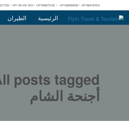
3217722 / +971 56 418 1810 / +971509273130 / +971526350035 / +971564181812
الرئيسية
الطيران
أجنحة الشام