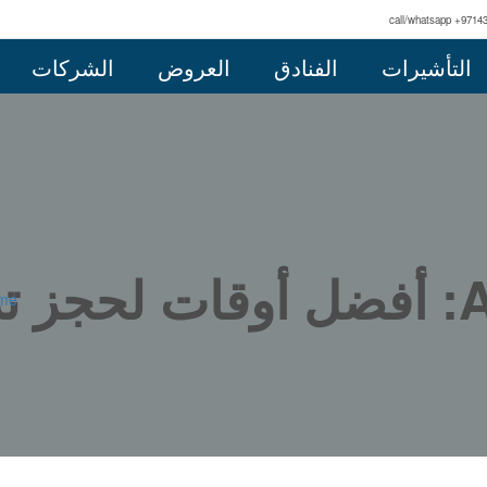
call/whatsapp +9714
التأشيرات
الفنادق
العروض
الشركات
All posts tagged: أفضل أوقات ل
me