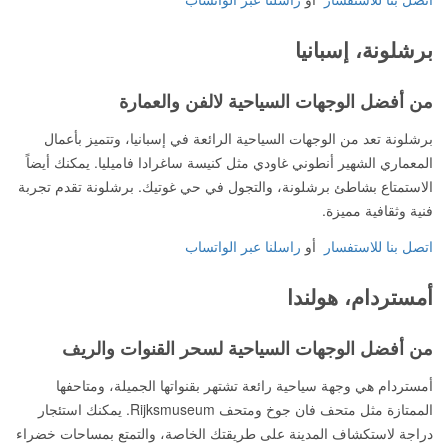
برشلونة، إسبانيا
من أفضل الوجهات السياحية لالفن والعمارة
برشلونة تعد من الوجهات السياحية الرائعة في إسبانيا، وتتميز بأعمال
المعماري الشهير أنطوني غاودي مثل كنيسة ساغرادا فاميليا. يمكنك أيضاً
الاستمتاع بشاطئ برشلونة، والتجول في حي غوتيك. برشلونة تقدم تجربة
فنية وثقافية مميزة.
اتصل بنا للاستفسار
أو
راسلنا عبر الواتساب
أمستردام، هولندا
من أفضل الوجهات السياحية لسحر القنوات والريف
أمستردام هي وجهة سياحية رائعة تشتهر بقنواتها الجميلة، ومتاحفها
الممتازة مثل متحف فان جوخ ومتحف Rijksmuseum. يمكنك استئجار
دراجة لاستكشاف المدينة على طريقتك الخاصة، والتمتع بمساحات خضراء