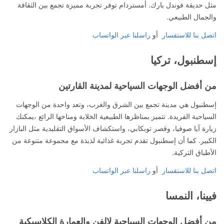
مثل حديقة فوندل بارك. أمستردام توفر تجربة مميزة تجمع بين الثقافة
والجمال الطبيعي.
اتصل بنا للاستفسار
أو
راسلنا عبر الواتساب
إسطنبول، تركيا
من أفضل الوجهات السياحية لمدينة القارتين
إسطنبول هي مدينة تجمع بين الشرق والغرب، وتعد واحدة من الوجهات
السياحية الفريدة. تتميز بمناظرها الطبيعية الخلابة ومناخها الرائع ،يمكنك
زيارة آيا صوفيا، وقصر توبكابي، واستكشاف الأسواق التقليدية مثل البازار
الكبير. كما أن إسطنبول تقدم تجربة غذائية لذيذة مع مجموعة متنوعة من
الأطباق التركية.
اتصل بنا للاستفسار
أو
راسلنا عبر الواتساب
فيينا، النمسا
من أفضل الوجهات السياحية لالفن والعمارة الكلاسيكية