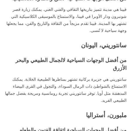
فيينا هي مدينة تتميز بتاريخها الثقافي والفني الغني. يمكنك زيارة قصر
شونبرون ودار الأوبرا في فيينا، والاستمتاع بالموسيقى الكلاسيكية التي
تشتهر بها المدينة. فيينا تقدم مزيجاً من الثقافة والتاريخ والفن، مما يجعلها
وجهة سياحية لا تُنسى.
سانتوريني، اليونان
من أفضل الوجهات السياحية لالجمال الطبيعي والبحر
الأزرق
سانتوريني هي جزيرة بركانية تشتهر بمناظرها الطبيعية الخلابة. يمكنك
الاستمتاع بالشواطئ ذات الرمال السوداء، والتجول في القرى البيضاء
المدهشة مثل أويا. توفر سانتوريني تجربة رومانسية ومريحة بفضل جمالها
الطبيعي الفريد.
ملبورن، أستراليا
من أفضل الوجهات السياحية لثقافة الفنون والطعام