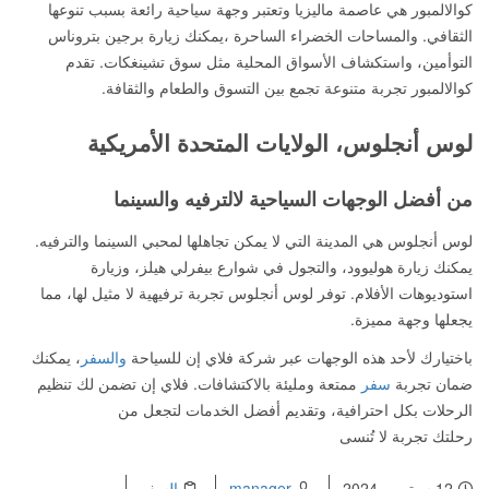
كوالالمبور هي عاصمة ماليزيا وتعتبر وجهة سياحية رائعة بسبب تنوعها
الثقافي. والمساحات الخضراء الساحرة ،يمكنك زيارة برجين بتروناس
التوأمين، واستكشاف الأسواق المحلية مثل سوق تشينغكات. تقدم
كوالالمبور تجربة متنوعة تجمع بين التسوق والطعام والثقافة.
لوس أنجلوس، الولايات المتحدة الأمريكية
من أفضل الوجهات السياحية لالترفيه والسينما
لوس أنجلوس هي المدينة التي لا يمكن تجاهلها لمحبي السينما والترفيه.
يمكنك زيارة هوليوود، والتجول في شوارع بيفرلي هيلز، وزيارة
استوديوهات الأفلام. توفر لوس أنجلوس تجربة ترفيهية لا مثيل لها، مما
يجعلها وجهة مميزة.
باختيارك لأحد هذه الوجهات عبر شركة فلاي إن للسياحة
والسفر
، يمكنك
ضمان تجربة
سفر
ممتعة ومليئة بالاكتشافات. فلاي إن تضمن لك تنظيم
الرحلات بكل احترافية، وتقديم أفضل الخدمات لتجعل من
رحلتك تجربة لا تُنسى
12 سبتمبر، 2024
manager
السفر