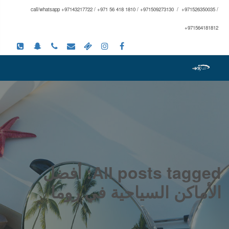
call/whatsapp +97143217722 / +971 56 418 1810 / +971509273130 / +971526350035 /
+971564181812
All posts tagged: أفضل
الأماكن السياحية في روما