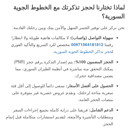
لماذا تختارنا لحجز تذكرتك مع الخطوط الجوية
السورية؟
نحن نركز على توفير الجسر السهل والآمن بينك وبين رحلتك القادمة:
سهولة التواصل (واتساب):
لا مكالمات هاتفية طويلة ولا انتظار!
رقمنا
00971564181812
مخصص للرد السريع والتأكيد الفوري
ل
حجز تذاكر الخطوط الجوية السورية
.
الحجز المضمون 100%:
يتم إصدار التذكرة برقم حجز (PNR)
يمكنك التحقق منه مباشرة في أنظمة الطيران السوري، مما
يضمن مصداقية حجزك.
الحصول على أفضل الأسعار:
نسعى دائماً للوصول إلى أقل فئة
سعرية متاحة لرحلتك، ونقدم عروض حصرية غير متوفرة على
منصات الحجز العامة.
الدعم الشامل:
فريقنا على دراية كاملة بجميع إجراءات السفر
ومتطلبات التأشيرة والأمتعة، لتقديم استشارات متكاملة قبل إتمام
الحجز.