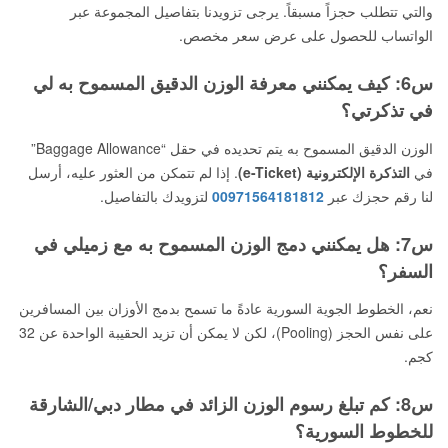
والتي تتطلب حجزاً مسبقاً. يرجى تزويدنا بتفاصيل المجموعة عبر
الواتساب للحصول على عرض سعر مخصص.
س6: كيف يمكنني معرفة الوزن الدقيق المسموح به لي
في تذكرتي؟
الوزن الدقيق المسموح به يتم تحديده في حقل “Baggage Allowance”
في
التذكرة الإلكترونية (e-Ticket)
. إذا لم تتمكن من العثور عليه، أرسل
لنا رقم حجزك عبر
00971564181812
لتزويدك بالتفاصيل.
س7: هل يمكنني دمج الوزن المسموح به مع زميلي في
السفر؟
نعم، الخطوط الجوية السورية عادةً ما تسمح بدمج الأوزان بين المسافرين
على نفس الحجز (Pooling)، لكن لا يمكن أن تزيد الحقيبة الواحدة عن 32
كجم.
س8: كم تبلغ رسوم الوزن الزائد في مطار دبي/الشارقة
للخطوط السورية؟