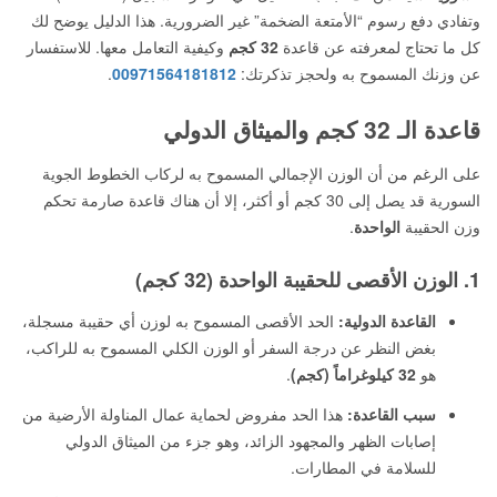
وتفادي دفع رسوم “الأمتعة الضخمة” غير الضرورية. هذا الدليل يوضح لك
كل ما تحتاج لمعرفته عن قاعدة
32 كجم
وكيفية التعامل معها. للاستفسار
عن وزنك المسموح به ولحجز تذكرتك:
00971564181812
.
قاعدة الـ 32 كجم والميثاق الدولي
على الرغم من أن الوزن الإجمالي المسموح به لركاب الخطوط الجوية
السورية قد يصل إلى 30 كجم أو أكثر، إلا أن هناك قاعدة صارمة تحكم
وزن الحقيبة
الواحدة
.
1. الوزن الأقصى للحقيبة الواحدة (32 كجم)
القاعدة الدولية:
الحد الأقصى المسموح به لوزن أي حقيبة مسجلة،
بغض النظر عن درجة السفر أو الوزن الكلي المسموح به للراكب،
هو
32 كيلوغراماً (كجم)
.
سبب القاعدة:
هذا الحد مفروض لحماية عمال المناولة الأرضية من
إصابات الظهر والمجهود الزائد، وهو جزء من الميثاق الدولي
للسلامة في المطارات.