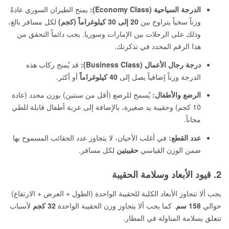
الدرجة السياحية (Economy Class):
يمنح الطيران السوري عادةً
وزناً سخياً يتراوح بين
20 إلى 30 كيلوغراماً (كجم)
لكل مسافر بالغ،
وذلك على الرحلات بين الإمارات وسوريا. يجب دائماً التحقق من
هذا الرقم المحدد في تذكرتك.
درجة رجال الأعمال (Business Class):
قد يُمنح ركاب هذه
الدرجة وزناً إضافياً يصل إلى
40 كيلوغراماً
أو أكثر.
الرضع والأطفال:
يُسمح للرضع (أقل من سنتين) بوزن محدد (عادة
10 كجم) وحقيبة يد صغيرة، بالإضافة إلى عربة أطفال قابلة للطي
مجاناً.
عدد القطع:
في أغلب الأحيان، لا يتجاوز عدد الحقائب المسموح بها
ضمن الوزن القياسي
حقيبتين
لكل مسافر.
2. قيود الأبعاد وسلامة الحقيبة
يجب ألا تتجاوز الأبعاد الكلية للحقيبة الواحدة (الطول + العرض + الارتفاع)
حوالي
158 سم
. كما يجب ألا يتجاوز وزن الحقيبة الواحدة
32 كجم
لأسباب
تتعلق بسلامة المناولة في المطار.