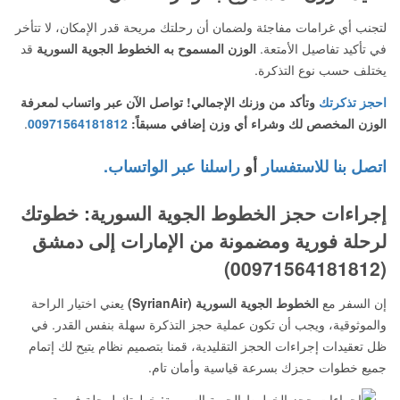
لتجنب أي غرامات مفاجئة ولضمان أن رحلتك مريحة قدر الإمكان، لا تتأخر
في تأكيد تفاصيل الأمتعة.
الوزن المسموح به الخطوط الجوية السورية
قد
يختلف حسب نوع التذكرة.
احجز تذكرتك
وتأكد من وزنك الإجمالي! تواصل الآن عبر واتساب لمعرفة
الوزن المخصص لك وشراء أي وزن إضافي مسبقاً:
00971564181812
.
اتصل بنا للاستفسار
أو
راسلنا عبر الواتساب.
إجراءات حجز الخطوط الجوية السورية: خطوتك
لرحلة فورية ومضمونة من الإمارات إلى دمشق
(00971564181812)
إن السفر مع
الخطوط الجوية السورية (SyrianAir)
يعني اختيار الراحة
والموثوقية، ويجب أن تكون عملية حجز التذكرة سهلة بنفس القدر. في
ظل تعقيدات إجراءات الحجز التقليدية، قمنا بتصميم نظام يتيح لك إتمام
جميع خطوات حجزك بسرعة قياسية وأمان تام.