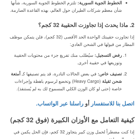
الخطوط الجوية السورية:
تلتزم الخطوط الجوية السورية، شأنها
شأن معظم شركات الطيران حول العالم، بهذه القاعدة الصارمة.
2. ماذا يحدث إذا تجاوزت الحقيبة 32 كجم؟
إذا تجاوزت حقيبتك الواحدة الحد الأقصى (32 كجم)، فلن يتمكن موظف
المطار من قبولها في الشحن العادي:
رفض التسجيل:
سيُطلب منك تفريغ جزء من محتويات الحقيبة
وتوزيعها في حقيبة أخرى.
تصنيف خاص:
في بعض الحالات النادرة، قد يتم تصنيفها كـ
أمتعة
شحن ثقيلة
(Heavy Cargo) وتخضع لرسوم باهظة وإجراءات
خاصة (حتى لو كان الوزن الكلي المسموح لك به لم يُستنفذ).
اتصل بنا للاستفسار
أو
راسلنا عبر الواتساب.
كيفية التعامل مع الأوزان الكبيرة (فوق 32 كجم)
إذا كنت مضطراً لحمل وزن كبير يتجاوز 32 كجم، فإن الحل يكمن في