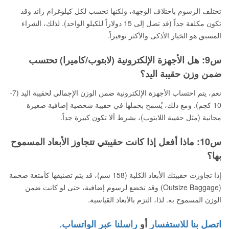
تختلف الرسوم باختلاف الوجهة، ولكنها تحسب لكل كيلوغرام زائد وقد
تكون مكلفة جداً (قد تصل إلى 15 دولاراً للكيلو الواحد). لذلك، الشراء
المسبق هو الخيار الأذكى والأكثر توفيراً.
س9: هل الأجهزة الإلكترونية (لابتوب/كاميرا) تحتسب
ضمن وزن حقيبة اليد؟
نعم، يتم احتساب الأجهزة الإلكترونية ضمن الوزن الإجمالي لحقيبة اليد (7-
10 كجم). ومع ذلك، يُسمح بحملها في حقيبة شخصية إضافية صغيرة
مجانية (مثل حقيبة اللابتوب)، بشرط ألا تكون كبيرة جداً.
س10: ماذا أفعل إذا كانت حقيبتي تتجاوز الأبعاد المسموح
بها؟
إذا تجاوزت حقيبتك الأبعاد الكلية (158 سم)، قد يتم تصنيفها كأمتعة ضخمة
(Outsize Baggage) وقد تخضع لرسوم إضافية، حتى لو كانت ضمن
الوزن المسموح به. لذا، التزم بالأبعاد القياسية.
اتصل بنا للاستفسار
أو
راسلنا عبر الواتساب.