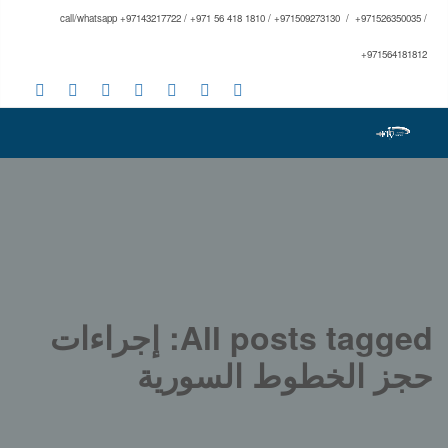
call/whatsapp +97143217722 / +971 56 418 1810 / +971509273130 / +971526350035 /
+971564181812
All posts tagged: إجراءات
حجز الخطوط السورية