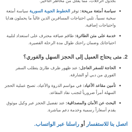
بجدول الرحلات، مما يقلل من مخاطر التأخير.
سياسة أمتعة مريحة:
توفر
الخطوط الجوية السورية
سياسة أمتعة
سخية نسبياً، تلبي احتياجات المسافرين الذين غالباً ما يحملون هدايا
واحتياجات إضافية.
خدمة على متن الطائرة:
طاقم ضيافة محترف على استعداد لتلبية
احتياجاتك وضمان راحتك طوال مدة الرحلة القصيرة.
2. متى يحتاج العميل إلى الحجز السهل والفوري؟
الحاجة للسفر العاجل:
عند ظهور ظرف طارئ يتطلب السفر
الفوري من دبي أو الشارقة.
تأمين مقاعد الأعياد:
في مواسم الذروة والأعياد، تصبح عملية الحجز
السهلة أمراً ضرورياً لتجنب نفاد المقاعد.
البحث عن الأمان والمصداقية:
عند تفضيل الحجز عبر وكيل موثوق
يقدم أسعاراً رسمية وخدمة دعم مباشرة.
اتصل بنا للاستفسار
أو
راسلنا عبر الواتساب.