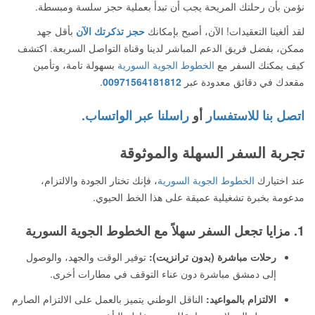
نؤمن بأن رحلتك المريحة يجب أن تبدأ بعملية حجز سلسة ومبسطة.
لقد ألغينا التعقيدات! الآن، أصبح بإمكانك
حجز تذكرتك الآن
بأقل جهد
ممكن، بفضل فريق الدعم المباشر لدينا وقناة التواصل السريعة. اكتشف
كيف يمكنك السفر مع
الخطوط الجوية السورية
بسهولة تامة، وتأمين
مقعدك في دقائق معدودة عبر
00971564181812
.
اتصل بنا للاستفسار
أو
راسلنا عبر الواتساب.
تجربة السفر السهلة والموثوقة
عند اختيارك
الخطوط الجوية السورية
، فإنك تختار الجودة والالتزام،
مدعومة بخبرة تشغيلية عميقة على هذا الخط الحيوي.
1. مزايا تجعل السفر سهلاً مع الخطوط الجوية السورية
رحلات مباشرة (بدون ترانزيت):
توفير الوقت والجهد، والوصول
إلى دمشق مباشرة دون عناء التوقف في مطارات أخرى.
الالتزام بالمواعيد:
الناقل الوطني يتميز بالعمل على الالتزام الصارم