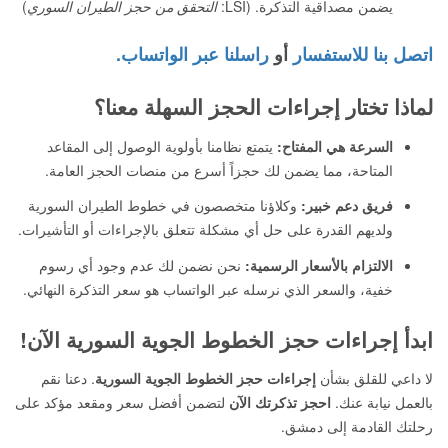
يضمن مصداقية التذكرة. (LSI:
التحقق من حجز الطيران السوري
)
اتصل بنا للاستفسار
أو
راسلنا عبر الواتساب.
لماذا تختار إجراءات الحجز السهلة معنا؟
السرعة هي المفتاح:
يتمتع نظامنا بأولوية الوصول إلى المقاعد
المتاحة، مما يضمن لك حجزاً أسرع من منصات الحجز العامة.
فريق دعم خبير:
وكلاؤنا متخصصون في خطوط الطيران السورية
ولديهم القدرة على حل أي مشكلة تتعلق بالإجراءات أو التأشيرات.
الالتزام بالأسعار الرسمية:
نحن نضمن لك عدم وجود أي رسوم
خفية، والسعر الذي نرسله عبر الواتساب هو سعر التذكرة النهائي.
ابدأ إجراءات حجز الخطوط الجوية السورية الآن!
لا داعي للقلق بشأن
إجراءات حجز الخطوط الجوية السورية
. دعنا نقم
بالعمل نيابة عنك.
احجز تذكرتك الآن
لتضمن أفضل سعر ومقعد مؤكد على
رحلتك القادمة إلى دمشق.