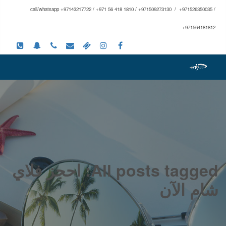
call/whatsapp +97143217722 / +971 56 418 1810 / +971509273130 / +971526350035 /
+971564181812
All posts tagged: احجز فلاي
شام الآن