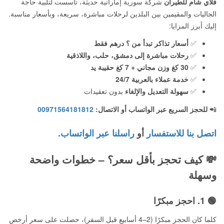
فلاي شام للطيران
شركة سورية إماراتية حديثة، تأسست لتلبية حاجة
الجاليات والمقيمين بين البلدين لرحلات مباشرة، سريعة، وبأسعار مناسبة.
إليك أبرز المزايا:
✅
أسعار تذاكر تبدأ من ؟ درهم فقط
✅
رحلات مباشرة إلى دمشق، حلب، واللاذقية
✅
30 كغ وزن مجاني + 7 كغ حقيبة يد
✅
خدمة عملاء بالعربية 24/7
✅
سهولة التعديل والإلغاء
بدون تعقيدات
📲
للحجز السريع عبر الواتساب أو الاتصال:
00971564181812
اتصل بنا للاستفسار
أو
راسلنا عبر الواتساب.
💸
كيف تحجز بأقل سعر؟ – خطوات واضحة
وسهلة
🟢 1.
احجز مبكرًا
كلما كان الحجز مبكرًا (2–4 أسابيع قبل السفر)، حصلت على سعر أرخص