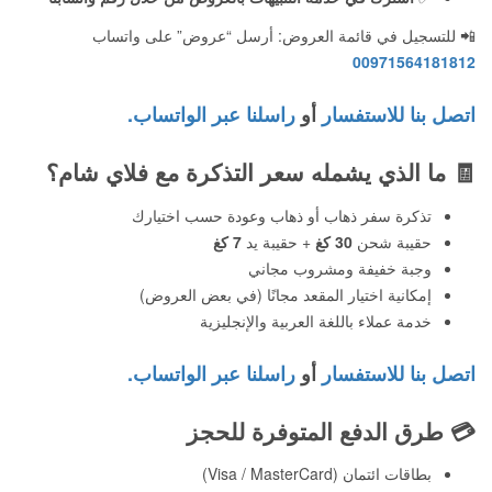
📲 للتسجيل في قائمة العروض: أرسل “عروض” على واتساب
00971564181812
اتصل بنا للاستفسار
أو
راسلنا عبر الواتساب.
🧾
ما الذي يشمله سعر التذكرة مع فلاي شام؟
تذكرة سفر ذهاب أو ذهاب وعودة حسب اختيارك
حقيبة شحن
30 كغ
+ حقيبة يد
7 كغ
وجبة خفيفة ومشروب مجاني
إمكانية اختيار المقعد مجانًا (في بعض العروض)
خدمة عملاء باللغة العربية والإنجليزية
اتصل بنا للاستفسار
أو
راسلنا عبر الواتساب.
💳
طرق الدفع المتوفرة للحجز
بطاقات ائتمان (Visa / MasterCard)