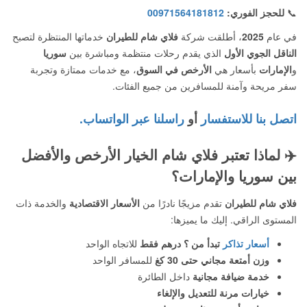
📞
للحجز الفوري:
00971564181812
في عام
2025
، أطلقت شركة
فلاي شام للطيران
خدماتها المنتظرة لتصبح
الناقل الجوي الأول
الذي يقدم رحلات منتظمة ومباشرة بين
سوريا
و
الإمارات
بأسعار هي
الأرخص في السوق
، مع خدمات ممتازة وتجربة
سفر مريحة وآمنة للمسافرين من جميع الفئات.
اتصل بنا للاستفسار
أو
راسلنا عبر الواتساب.
✈️
لماذا تعتبر فلاي شام الخيار الأرخص والأفضل
بين سوريا والإمارات؟
فلاي شام للطيران
تقدم مزيجًا نادرًا من
الأسعار الاقتصادية
والخدمة ذات
المستوى الراقي. إليك ما يميزها:
أسعار تذاكر
تبدأ من ؟ درهم فقط
للاتجاه الواحد
وزن أمتعة مجاني حتى 30 كغ
للمسافر الواحد
خدمة ضيافة مجانية
داخل الطائرة
خيارات مرنة للتعديل والإلغاء