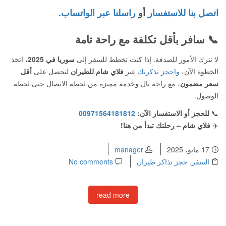
اتصل بنا للاستفسار
أو
راسلنا عبر الواتساب.
📞
سافر بأقل تكلفة مع راحة تامة
لا تترك الأمور للصدفة. إذا كنت تخطط للسفر إلى
سوريا في 2025
، اتخذ
الخطوة الآن،
واحجز تذكرتك
عبر
فلاي شام للطيران
لتحصل على
أقل
سعر مضمون
، مع راحة بال وخدمة مميزة من لحظة الاتصال حتى لحظة
الوصول.
📞
للحجز أو الاستفسار الآن:
00971564181812
✈️
فلاي شام – رحلتك تبدأ من هنا!
17 مايو، 2025
manager
السفر
,
حجز تذاكر طيران
No comments
read more