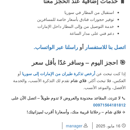
🧳
خدمات إضافية عند الحجز معنا
استقبال من المطار في سوريا
توفير حجوزات فنادق بأسعار خاصة للمسافرين
خدمة التوصيل من وإلى المطار داخل الإمارات
دعم فني على مدار الساعة
اتصل بنا للاستفسار
أو
راسلنا عبر الواتساب.
🎯
احجز اليوم – وسافر غدًا بأقل سعر
إذا كنت تبحث عن
أرخص تذكرة طيران من الإمارات إلى سوريا
أو
العكس، فلا تبحث أكثر.
فلاي شام
تقدم لك التذكرة الأنسب، والخدمة
الأفضل، والموعد الأنسب.
📞
لا تتردد، المقاعد محدودة والعروض لا تدوم طويلاً – اتصل الآن على
00971564181812
✈️
فلاي شام – رحلاتنا قريبة منك، وأسعارنا أقرب لميزانيتك!
16 مايو، 2025
manager