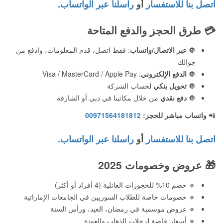
اتصل بنا للاستفسار
أو
راسلنا عبر الواتساب.
💳
طرق الحجز والدفع المتاحة
🔘
عبر الاتصال/واتساب
: فقط اتصل، قدم المعلومات، وادفع من
جوالك
🔘
الدفع الإلكتروني
: Visa / MasterCard / Apple Pay
🔘
تحويل بنكي
لحساب الشركة
🔘
دفع نقدي
من خلال مكاتبنا في دبي أو الشارقة
📲
واتساب مباشر للحجز:
00971564181812
اتصل بنا للاستفسار
أو
راسلنا عبر الواتساب.
🎁
عروض وخصومات 2025
🔹 خصم 10% للحجوزات العائلية (4 أفراد أو أكثر)
🔹 خصومات خاصة للطلاب السوريين في الجامعات الإماراتية
🔹 عروض موسمية في رمضان، العيد، ورأس السنة
🔹 أسعار خاصة لرحلات الذهاب والعودة