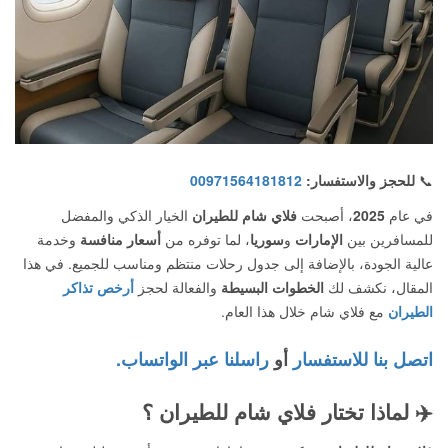
📞
للحجز والاستفسار:
00971564181812
في عام
2025
، أصبحت
فلاي شام للطيران
الخيار الذكي والمفضل
للمسافرين بين
الإمارات
و
سوريا
، لما توفره من
أسعار منافسة
وخدمة
عالية الجودة، بالإضافة إلى جدول رحلات منتظم ومناسب للجميع. في هذا
المقال، نكشف لك
الخطوات البسيطة
والفعالة لحجز
أرخص تذاكر
الطيران
مع فلاي شام خلال هذا العام.
اتصل بنا للاستفسار
أو
راسلنا عبر الواتساب.
✈️
لماذا تختار فلاي شام للطيران ؟