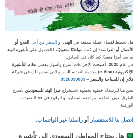
هل تخطط لقضاء عطلة ممتعة في
الهند
، أو
السفر من أجل
العلاج أو
الأعمال أو الدراسة
؟ إن كنت
مواطنًا سعوديًا
، فالحصول على
تأشيرة الهند
لم يعد أمرًا معقدًا كما كان في السابق.
في عام
2025
، أصبحت الإجراءات أسرع وأسهل بفضل نظام
التأشيرة
الإلكترونية (e-Visa)
وخدمة التقديم السريع التي نقدمها لك في
شركة
فلاي إن للسياحة والسفر –
0526350035
.
نحن هنا لنرشدك خطوة بخطوة لاستخراج
فيزا الهند للسعوديين
بأسرع
الطرق، دون الحاجة لمراجعة السفارة أو الوقوع في فخ التعقيدات
الورقية.
اتصل بنا للاستفسار
أو
راسلنا عبر الواتساب.
هل يحتاج المواطن السعودي إلى تأشيرة