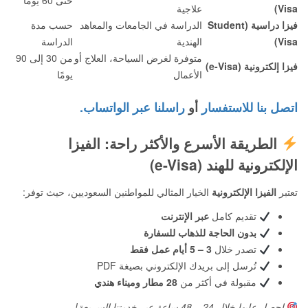
حتى 60 يومًا
Visa)
علاجية
فيزا دراسية (Student
الدراسة في الجامعات والمعاهد
حسب مدة
Visa)
الهندية
الدراسة
متوفرة لغرض السياحة، العلاج أو
من 30 إلى 90
فيزا إلكترونية (e-Visa)
الأعمال
يومًا
اتصل بنا للاستفسار
أو
راسلنا عبر الواتساب.
الطريقة الأسرع والأكثر راحة: الفيزا
الإلكترونية للهند (e-Visa)
تعتبر
الفيزا الإلكترونية
الخيار المثالي للمواطنين السعوديين، حيث توفر:
تقديم كامل
عبر الإنترنت
بدون الحاجة للذهاب للسفارة
تصدر خلال
3 – 5 أيام عمل فقط
تُرسل إلى بريدك الإلكتروني بصيغة PDF
مقبولة في أكثر من
28 مطار وميناء هندي
احصل عليها خلال 24 – 48 ساعة عبر خدمتنا السريعة!