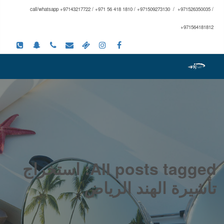
call/whatsapp +97143217722 / +971 56 418 1810 / +971509273130 / +971526350035 /
+971564181812
All posts tagged: استخراج
تأشيرة الهند الرياض