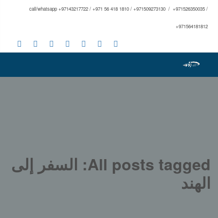
call/whatsapp +97143217722 / +971 56 418 1810 / +971509273130 / +971526350035 /
+971564181812
All posts tagged: السفر إلى
الهند