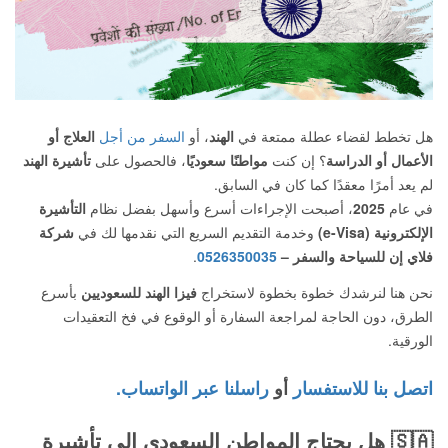
هل تخطط لقضاء عطلة ممتعة في
الهند
، أو
السفر من أجل
العلاج أو
الأعمال أو الدراسة
؟ إن كنت
مواطنًا سعوديًا
، فالحصول على
تأشيرة الهند
لم يعد أمرًا معقدًا كما كان في السابق.
في عام
2025
، أصبحت الإجراءات أسرع وأسهل بفضل نظام
التأشيرة
الإلكترونية (e-Visa)
وخدمة التقديم السريع التي نقدمها لك في
شركة
فلاي إن للسياحة والسفر –
0526350035
.
نحن هنا لنرشدك خطوة بخطوة لاستخراج
فيزا الهند للسعوديين
بأسرع
الطرق، دون الحاجة لمراجعة السفارة أو الوقوع في فخ التعقيدات
الورقية.
اتصل بنا للاستفسار
أو
راسلنا عبر الواتساب.
🇸🇦
هل يحتاج المواطن السعودي إلى تأشيرة