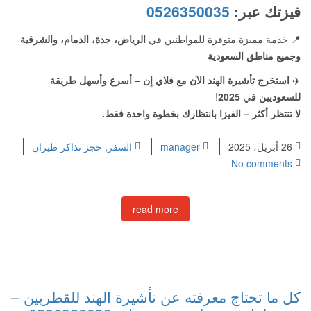
فيزتك عبر:
0526350035
📍 خدمة مميزة متوفرة للمواطنين في
الرياض، جدة، الدمام، والشرقية
وجميع مناطق السعودية
✈️
استخرج تأشيرة الهند الآن مع فلاي إن – أسرع وأسهل طريقة
للسعوديين في 2025
!
لا تنتظر أكثر – الفيزا بانتظارك بخطوة واحدة فقط.
26 أبريل، 2025
manager
السفر
,
حجز تذاكر طيران
No comments
read more
كل ما تحتاج معرفته عن تأشيرة الهند للقطريين –