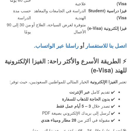
حتى 60 يومًا
Visa)
علاجية
فيزا دراسية (Student
الدراسة في الجامعات والمعاهد
حسب مدة
Visa)
الهندية
الدراسة
متوفرة لغرض السياحة، العلاج أو
من 30 إلى 90
فيزا إلكترونية (e-Visa)
الأعمال
يومًا
اتصل بنا للاستفسار
أو
راسلنا عبر الواتساب.
⚡
الطريقة الأسرع والأكثر راحة: الفيزا الإلكترونية
للهند (e-Visa)
تعتبر
الفيزا الإلكترونية
الخيار المثالي للمواطنين السعوديين، حيث توفر:
✔️ تقديم كامل
عبر الإنترنت
✔️
بدون الحاجة للذهاب للسفارة
✔️ تصدر خلال
3 – 5 أيام عمل فقط
✔️ تُرسل إلى بريدك الإلكتروني بصيغة PDF
✔️ مقبولة في أكثر من
28 مطار وميناء هندي
🎯
احصل عليها خلال 24 – 48 ساعة عبر خدمتنا السريعة!