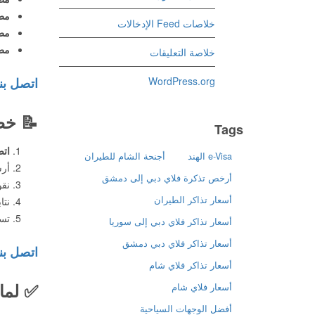
مطا
خلاصات Feed الإدخالات
مطا
مطا
خلاصة التعليقات
WordPress.org
اتصل بن
📝
خطو
Tags
اتص
e-Visa الهند
أجنحة الشام للطيران
أرس
أرخص تذكرة فلاي دبي إلى دمشق
نقو
أسعار تذاكر الطيران
نتا
تستل
أسعار تذاكر فلاي دبي إلى سوريا
أسعار تذاكر فلاي دبي دمشق
اتصل بن
أسعار تذاكر فلاي شام
✅
لما
أسعار فلاي شام
أفضل الوجهات السياحية