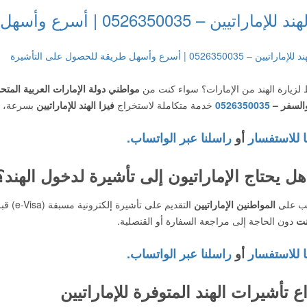
تيين – 0526350035 | أسرع وأسهل طريقة للحصول على التأشيرة
زيارة الهند من الإمارات؟ سواء كنت من
مواطني دولة الإمارات العربية المتح
والسفر –
0526350035
خدمة متكاملة لاستخراج
فيزا الهند للإماراتيين
بسرعة، وب
ا للاستفسار
أو
راسلنا عبر الواتساب.
هل يحتاج الإماراتيون إلى تأشيرة لدخول الهند؟
جب على
المواطنين الإماراتيين
التقديم على تأشيرة إلكترونية مسبقة (e-Visa) قبل
نت
دون الحاجة إلى مراجعة السفارة أو القنصلية.
ا للاستفسار
أو
راسلنا عبر الواتساب.
اع تأشيرات الهند المتوفرة للإماراتيين