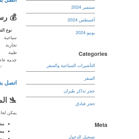
سبتمبر 2024
💰
رسو
أغسطس 2024
نوع الف
يونيو 2024
سياحية
تجارية
طبية
Categories
خدمة عاج
التأشيرات السياحية والسفر
✅
السفر
اتصل بن
حجز تذاكر طيران
🛬
الم
حجز فنادق
يمكن لحاملي الت
مطا
Meta
مطا
تسجيل الدخول
مطار