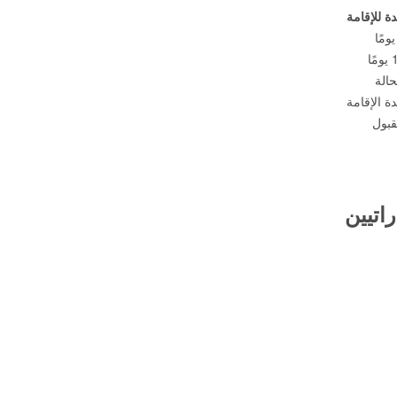
 للإقامة
الة
ة الإقامة
بول
اتيين