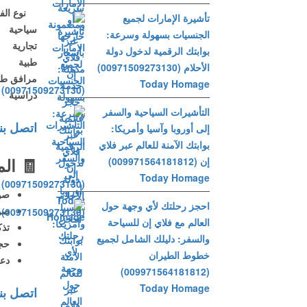
نوع الف
تأشيرة الإمارات لجميع
سياحية
الجنسيات بسهولة وسرعة:
تجارية
بوابتك الرقمية لدخول دولة
طبية
الأحلام (00971509273130)
مرافق ط
Today Homage
دراسية
التأشيرات السياحية والسفر
اتصل بن
إلى أوروبا وآسيا وأمريكا:
بوابتك الآمنة للعالم عبر فلاي
🧾
الم
إن (009971564181812)
Today Homage
صور
احجز رحلتك لأي وجهة حول
صو
العالم مع فلاي إن للسياحة
تذك
والسفر: دليلك الشامل لجميع
حجز
خطوط الطيران
دعو
(009971564181812)
Today Homage
اتصل بن