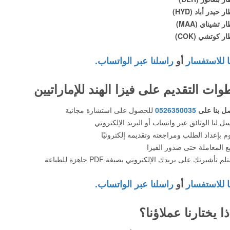
ر حيدر أباد (HYD)
ر تشيناي (MAA)
ر كوتشي (COK)
ا للاستفسار
أو
راسلنا عبر الواتساب.
ات التقديم على فيزا الهند للإماراتيين
ل بنا على
0526350035
للحصول على استشارة مجانية
ل لنا الوثائق عبر واتساب أو البريد الإلكتروني
م بإعداد الطلب ومراجعته وتقديمه إلكترونيًا
بع المعاملة حتى صدور الفيزا
م تأشيرتك على بريدك الإلكتروني بصيغة PDF جاهزة للطباعة
ا للاستفسار
أو
راسلنا عبر الواتساب.
ذا يختارنا عملاؤنا؟