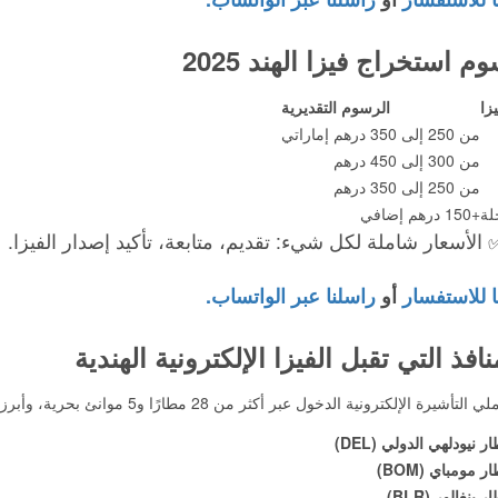
م استخراج فيزا الهند 2025
يزا
الرسوم التقديرية
من 250 إلى 350 درهم إماراتي
من 300 إلى 450 درهم
من 250 إلى 350 درهم
لة
+150 درهم إضافي
 الأسعار شاملة لكل شيء: تقديم، متابعة، تأكيد إصدار الفيزا.
ا للاستفسار
أو
راسلنا عبر الواتساب.
نافذ التي تقبل الفيزا الإلكترونية الهندية
أشيرة الإلكترونية الدخول عبر أكثر من 28 مطارًا و5 موانئ بحرية، وأبرزها:
ر نيودلهي الدولي (DEL)
ر مومباي (BOM)
 بنغالور (BLR)