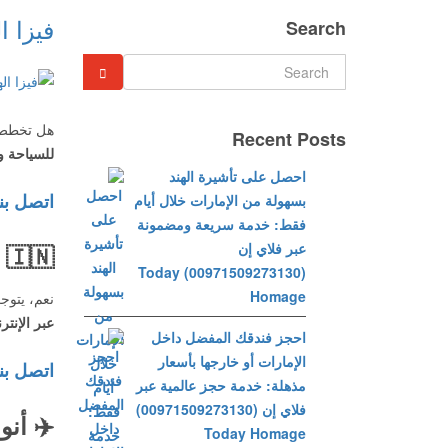
فيزا الهند للإمارا
Search
هل تخطط ل
Recent Posts
للسياحة 
احصل على تأشيرة الهند
اتصل بن
بسهولة من الإمارات خلال أيام
فقط: خدمة سريعة ومضمونة
عبر فلاي إن
🇮🇳
(00971509273130) Today
Homage
نعم، يتو
عبر الإنتر
احجز فندقك المفضل داخل
الإمارات أو خارجها بأسعار
اتصل بن
مذهلة: خدمة حجز عالمية عبر
فلاي إن (00971509273130)
✈️
أنو
Today Homage