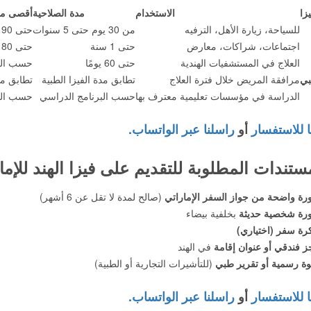
يزا
الاستخدام
مدة الصلاحية
أقصى مدة
للسياحة، زيارة الأهل، الترفيه
من 30 يوم حتى 5 سنوات
حتى 90 يومًا
اجتماعات، شراكات، معارض
حتى 1 سنة
حتى 180 يومًا
العلاج في المستشفيات الهندية
حتى 60 يومًا
حسب الح
بي
مرافقة المريض خلال فترة العلاج
تطابق مدة الفيزا الطبية
تطابق مد
الدراسة في مؤسسات تعليمية معترف بها
حسب البرنامج الدراسي
حسب الق
ا للاستفسار
أو
راسلنا عبر الواتساب.
ستندات المطلوبة للتقديم على فيزا الهند للإمار
ة واضحة من جواز السفر الإماراتي
(صالح لمدة لا تقل عن 6 أشهر)
رة شخصية حديثة
بخلفية بيضاء
رة سفر (اختياري)
 فندقي أو عنوان إقامة
في الهند
ة رسمية أو تقرير طبي
(للتأشيرات التجارية أو الطبية)
ا للاستفسار
أو
راسلنا عبر الواتساب.