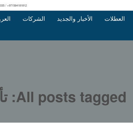
0035 / +971564181812
العطلات
الأخبار والجديد
الشركات
العر
All posts tagged: تأشيرة دراسة الهند