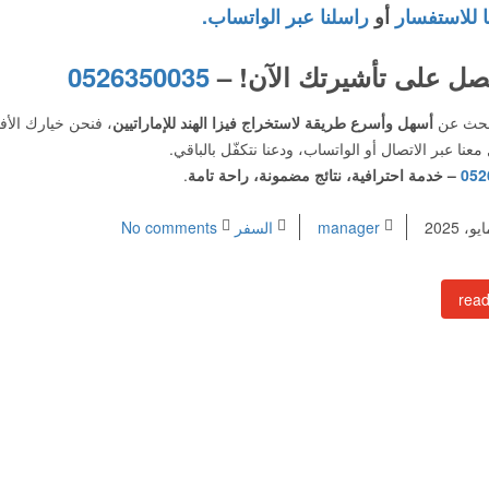
ا للاستفسار
أو
راسلنا عبر الواتساب.
صل على تأشيرتك الآن! –
0526350035
تبحث عن
أسهل وأسرع طريقة لاستخراج فيزا الهند للإماراتيين
، فنحن خيارك الأ
عنا عبر الاتصال أو الواتساب، ودعنا نتكفّل بالباقي.
052
– خدمة احترافية، نتائج مضمونة، راحة تامة
.
manager
السفر
No comments
rea