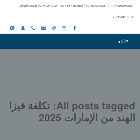
call/whatsapp +97143217722 / +971 56 418 1810 / +971509273130 / +971526350035 /
+971564181812
All posts tagged: تكلفة فيزا
الهند من الإمارات 2025