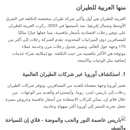
منها العربية للطيران
العربية للطيران هي أول وأكبر شركة طيران منخفضة التكلفة في الشرق
الأوسط وشمال إفريقيا. منذ تأسيسها في 2003، ركزت العربية للطيران
على توفير رحلات اقتصادية بأسعار تنافسية، مما جعلها خيارًا مثاليًا
للمسافرين ذوي الميزانيات المحدودة. تقدم الشركة رحلات إلى أكثر من
170 وجهة حول العالم، وتتميز بجدول رحلات مرن وخدمة عملاء
موثوقة.هي الأكثر تنافسية من حيث التكلفة. مع إمكانية شراء خدمات
إضافية مثل الوجبات والأمتعة.
1. استكشاف أوروبا عبر شركات الطيران العالمية
تعتبر أوروبا وجهة مفضلة للعديد من المسافرين، وتوفر شركات الطيران
رحلات إلى باريس، لندن، روما، وأمستردام والعديد من الوجهات . من
خلال فلاي إن، يمكن للركاب الاستفادة من أسعار تنافسية وعروض مميزة
تجعل تجربة السفر إلى أوروبا أكثر سهولة وجاذبية.