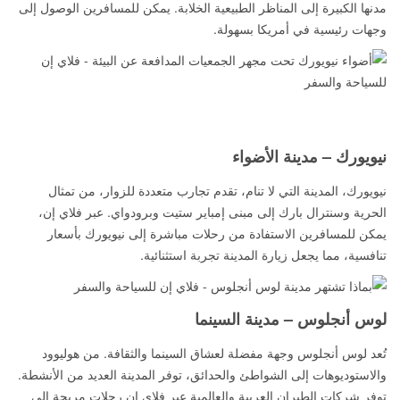
مدنها الكبيرة إلى المناظر الطبيعية الخلابة. يمكن للمسافرين الوصول إلى
وجهات رئيسية في أمريكا بسهولة.
نيويورك – مدينة الأضواء
نيويورك، المدينة التي لا تنام، تقدم تجارب متعددة للزوار، من تمثال
الحرية وسنترال بارك إلى مبنى إمباير ستيت وبرودواي. عبر فلاي إن،
يمكن للمسافرين الاستفادة من رحلات مباشرة إلى نيويورك بأسعار
تنافسية، مما يجعل زيارة المدينة تجربة استثنائية.
لوس أنجلوس – مدينة السينما
تُعد لوس أنجلوس وجهة مفضلة لعشاق السينما والثقافة. من هوليوود
والاستوديوهات إلى الشواطئ والحدائق، توفر المدينة العديد من الأنشطة.
توفر شركات الطيران العربية والعالمية عبر فلاي إن رحلات مريحة إلى