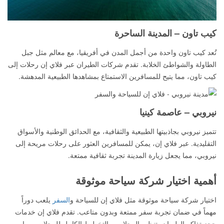
كيب تاون – المدينة الساحرة
تُعد كيب تاون واحدة من أجمل المدن في أفريقيا، مع معالم مثل جبل
الطاولة والشواطئ الخلابة. تقدم شركات الطيران عبر فلاي إن رحلات إلى
كيب تاون، مما يتيح للمسافرين الاستمتاع بمشاهدها الطبيعية المدهشة.
نيروبي – عاصمة كينيا
تتميز نيروبي بجاذبيتها الطبيعية والثقافية، مع الحدائق الوطنية والأسواق
التقليدية. عبر فلاي إن، يمكن للمسافرين العثور على رحلات مريحة إلى
نيروبي، مما يجعل زيارة المدينة تجربة ثقافية ممتعة.
أهمية اختيار شركة سياحة موثوقة
اختيار شركة سياحة موثوقة مثل فلاي إن للسياحة و
السفر
يلعب دوراً
مهماً في ضمان تجربة سفر ممتعة وبدون متاعب. تقدم فلاي إن خدمات
حجز تذاكر الطيران، تنظيم الرحلات، والتخطيط الكامل للرحلات، مما