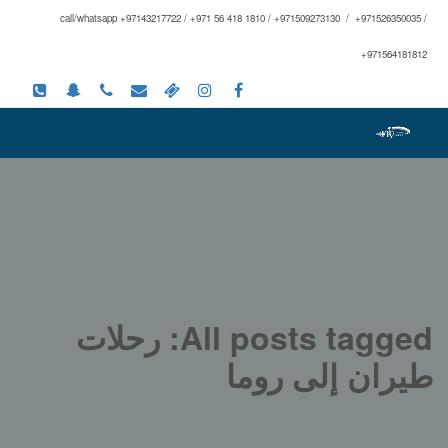
call/whatsapp +97143217722 / +971 56 418 1810 / +971509273130 / +971526350035 /
+971564181812
All posts tagged: رحلات
طيران إلى روما