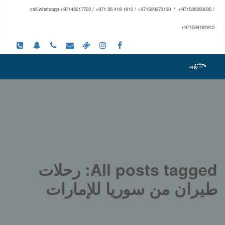
call/whatsapp +97143217722 / +971 56 418 1810 / +971509273130 / +971526350035 /
+971564181812
All posts tagged: رحلات
طيران من سوريا للإمارات