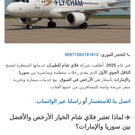
📞
للحجز الفوري:
00971564181812
في عام
2025
، أطلقت شركة
فلاي شام للطيران
خدماتها المنتظرة لتصبح
الناقل الجوي الأول
الذي يقدم رحلات منتظمة ومباشرة بين
سوريا
و
الإمارات
بأسعار هي
الأرخص في السوق
، مع خدمات ممتازة وتجربة
سفر مريحة وآمنة للمسافرين من جميع الفئات.
اتصل بنا للاستفسار
أو
راسلنا عبر الواتساب.
✈️
لماذا تعتبر فلاي شام الخيار الأرخص والأفضل
بين سوريا والإمارات؟