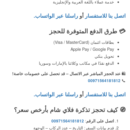
خدمة عملاء باللغة العربية والإنجليزية
اتصل بنا للاستفسار
أو
راسلنا عبر الواتساب.
💳
طرق الدفع المتوفرة للحجز
بطاقات ائتمان (Visa / MasterCard)
Apple Pay / Google Pay
تحويل بنكي
الدفع نقدًا في مكاتب وكلائنا بالإمارات وسوريا
🛍️
عند الحجز المباشر عبر الاتصال – قد تحصل على خصومات خاصة!
00971564181812
📞
اتصل بنا للاستفسار
أو
راسلنا عبر الواتساب.
🧭
كيف تحجز تذكرة فلاي شام بأرخص سعر؟
اتصل على الرقم
:
00971564181812
قدم بيانات السفر: التاريخ – عدد الركاب – الوجهة