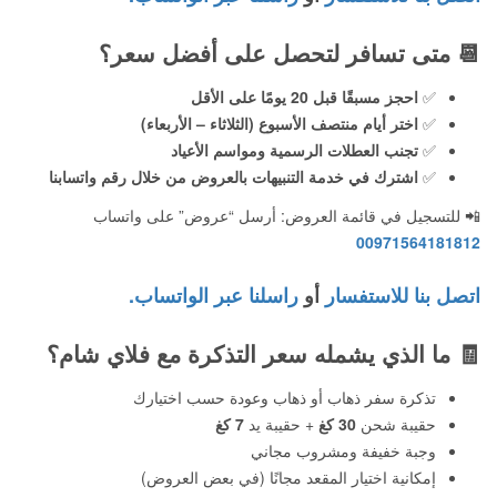
📆
متى تسافر لتحصل على أفضل سعر؟
✅
احجز مسبقًا قبل 20 يومًا على الأقل
✅
اختر أيام منتصف الأسبوع (الثلاثاء – الأربعاء)
✅
تجنب العطلات الرسمية ومواسم الأعياد
✅
اشترك في خدمة التنبيهات بالعروض من خلال رقم واتسابنا
📲 للتسجيل في قائمة العروض: أرسل “عروض” على واتساب
00971564181812
اتصل بنا للاستفسار
أو
راسلنا عبر الواتساب.
🧾
ما الذي يشمله سعر التذكرة مع فلاي شام؟
تذكرة سفر ذهاب أو ذهاب وعودة حسب اختيارك
حقيبة شحن
30 كغ
+ حقيبة يد
7 كغ
وجبة خفيفة ومشروب مجاني
إمكانية اختيار المقعد مجانًا (في بعض العروض)