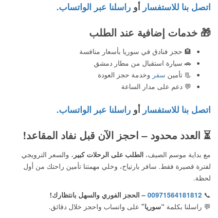
اتصل بنا للاستفسار
أو
راسلنا عبر الواتساب.
🎁
خدمات إضافية عند الطلب
🏨 حجز فنادق في سوريا بأسعار منافسة
🚗 سيارة استقبال من مطار دمشق
📃 تأمين
سفر
وخدمة حجز العودة
💬 دعم على مدار الساعة
اتصل بنا للاستفسار
أو
راسلنا عبر الواتساب.
⏳
العدد محدود – احجز الآن قبل نفاد المقاعد!
مع بداية موسم الصيف،
الطلب على الرحلات كبير
، والسعر الترويجي
لفترة قصيرة فقط. سافر بارتياح، وخلي مهمتنا تأمين راحتك من أول
لحظة.
📞
00971564181812
– الحجز الفوري والسهل بانتظارك!
💬 راسلنا بكلمة
“سوريا”
على واتساب واحجز خلال دقائق.