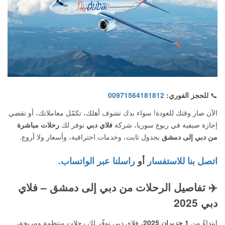
📞
للحجز الفوري:
00971564181812
الآن صار وقتك للعودة! سواء بدك تشوف أهلك، تكمّل معاملاتك، أو تقضي
إجازة صيفية في ربوع سوريا، شركة
فلاي دبي
توفر لك
رحلات مباشرة
من دبي إلى دمشق
بجدول ثابت، وخدمات احترافية، وأسعار ولا أروع.
اتصل بنا للاستفسار
أو
راسلنا عبر الواتساب.
✈️
تفاصيل الرحلات من دبي إلى دمشق – فلاي
دبي 2025
ابتداءً من
1 حزيران 2025
، فلاي دبي توفّر لك رحلات منتظمة ومريحة،