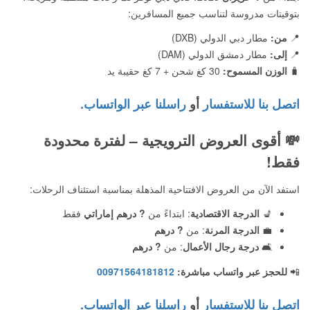
بتوقيتات مدروسة لتناسب جميع المسافرين:
📍
من:
مطار دبي الدولي (DXB)
📍
إلى:
مطار دمشق الدولي (DAM)
🧳
الوزن المسموح:
30 كغ شحن + 7 كغ حقيبة يد
اتصل بنا للاستفسار
أو
راسلنا عبر الواتساب.
💸
أقوى العروض الترويجية – لفترة محدودة
فقط!
استفد الآن من العروض الافتتاحية المذهلة بمناسبة استئناف الرحلات:
💺
الدرجة الاقتصادية
: ابتداءً من
? درهم إماراتي
فقط
💼
الدرجة المرنة
: من
? درهم
🛋️
درجة رجال الأعمال
: من
? درهم
📲
للحجز عبر واتساب مباشرة:
00971564181812
اتصل بنا للاستفسار
أو
راسلنا عبر الواتساب.