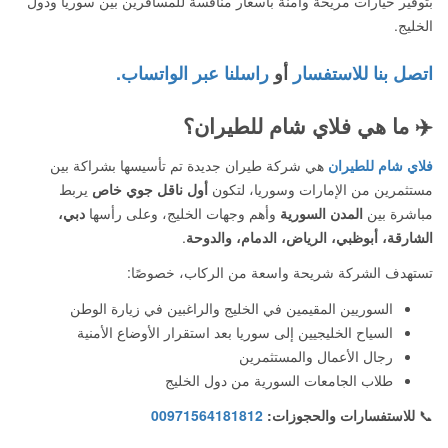
بتوفير خيارات مريحة وآمنة بأسعار منافسة للمسافرين بين سوريا ودول
الخليج.
اتصل بنا للاستفسار
أو
راسلنا عبر الواتساب.
✈️
ما هي فلاي شام للطيران؟
فلاي شام للطيران
هي شركة طيران جديدة تم تأسيسها بشراكة بين
مستثمرين من الإمارات وسوريا، لتكون
أول ناقل جوي خاص
يربط
مباشرة بين
المدن السورية
وأهم وجهات الخليج، وعلى رأسها
دبي،
الشارقة، أبوظبي، الرياض، الدمام، والدوحة
.
تستهدف الشركة شريحة واسعة من الركاب، خصوصًا:
السوريين المقيمين في الخليج والراغبين في زيارة الوطن
السياح الخليجيين إلى سوريا بعد استقرار الأوضاع الأمنية
رجال الأعمال والمستثمرين
طلاب الجامعات السورية من دول الخليج
📞
للاستفسارات والحجوزات:
00971564181812