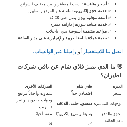
✅
أسعار منافسة
تناسب المسافرين من مختلف الشرائح
✅
خدمة حجز إلكترونية سلسة
عبر الموقع والتطبيق
✅
أمتعة مجانية
بوزن يصل حتى 30 كغ
✅
خدمة ضيافة سورية إماراتية مميزة
✅
مواعيد منتظمة أسبوعية
بدون تأجيلات
✅
خدمة عملاء باللغة العربية والإنجليزية على مدار الساعة
اتصل بنا للاستفسار
أو
راسلنا عبر الواتساب.
🎯
ما الذي يميز فلاي شام عن باقي شركات
الطيران؟
الميزة
فلاي شام
الشركات الأخرى
السعر
اقتصادي جداً
متفاوت وأحياناً مرتفع
وجهات محدودة أو عبر
الوجهات المباشرة
دمشق، حلب، اللاذقية
ترانزيت
الحجز والدفع
بسيط وسريع إلكترونيًا
معقد أحيانًا
دعم الجالية
❌
✅
السورية