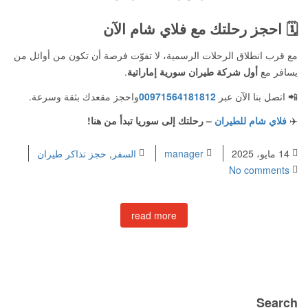
🗓️
احجز رحلتك مع فلاي شام الآن
مع قرب انطلاق الرحلات الرسمية، لا تفوّت فرصة أن تكون من أوائل من
يسافر مع
أول شركة طيران سورية إماراتية
.
📲 اتصل بنا الآن عبر
00971564181812
واحجز مقعدك بثقة وسرعة.
✈️
فلاي شام للطيران
– رحلتك إلى سوريا تبدأ من هنا!
14 مايو، 2025
manager
السفر
,
حجز تذاكر طيران
No comments
read more
Search