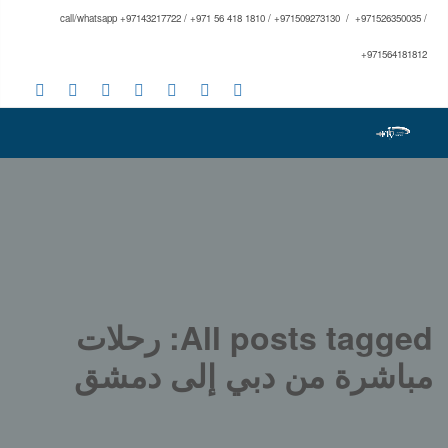
call/whatsapp +97143217722 / +971 56 418 1810 / +971509273130 / +971526350035 /
+971564181812
All posts tagged: رحلات
مباشرة من دبي إلى دمشق