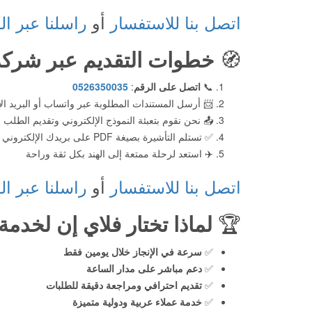
اتصل بنا للاستفسار
أو
راسلنا عبر ال
🧭
خطوات التقديم عبر شركة
📞
اتصل على الرقم
:
0526350035
📨 أرسل المستندات المطلوبة عبر واتساب أو البريد ال
📤 نحن نقوم بتعبئة النموذج الإلكتروني وتقديم الطلب
✅ تستلم التأشيرة بصيغة PDF على بريدك الإلكتروني
✈️ استعد لرحلة ممتعة إلى الهند بكل ثقة وراحة
اتصل بنا للاستفسار
أو
راسلنا عبر ال
🏆
لماذا تختار فلاي إن لخدمة 
✅
سرعة في الإنجاز خلال يومين فقط
✅
دعم مباشر على مدار الساعة
✅
تقديم احترافي ومراجعة دقيقة للطلبات
✅
خدمة عملاء عربية ودولية متميزة