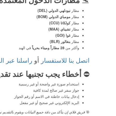
مطار
نيودلهي الدولي (DEL)
مطار
مومباي الدولي (BOM)
مطار
كولكاتا (CCU)
مطار
تشيناي (MAA)
مطار
غوا (GOI)
مطار
بنغالور (BLR)
وأكثر من
28 مطاراً وميناء بحرياً
في الهند
اتصل بنا للاستفسار
أو
راسلنا عبر ال
⛔️
أخطاء يجب تجنبها عند تقد
استخدام صورة غير واضحة أو غير رسمية
جواز سفر غير صالح لمدة كافية
إدخال بيانات خاطئة في الاسم أو رقم الجواز
البريد الإلكتروني غير صحيح أو غير مفعل
🎯
فريق فلاي إن يتأكد من دقة جميع البيانات ويقوم بالتقديم نياب