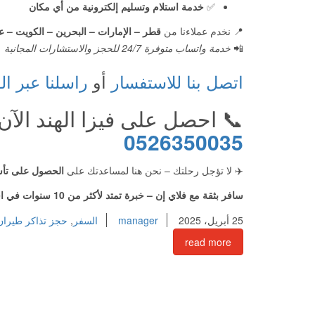
✅
خدمة استلام وتسليم إلكترونية من أي مكان
📍 نخدم عملاءنا من
قطر – الإمارات – البحرين – الكويت – ع
📲
خدمة واتساب متوفرة 24/7 للحجز والاستشارات المجانية
اتصل بنا للاستفسار
أو
راسلنا عبر ال
📞 احصل على فيزا الهند الآ
0526350035
✈️ لا تؤجل رحلتك – نحن هنا لمساعدتك على
الحصول على تأش
سافر بثقة مع فلاي إن – خبرة تمتد لأكثر من 10 سنوات في استخراج
25 أبريل، 2025
manager
السفر
,
حجز تذاكر طيران
read more