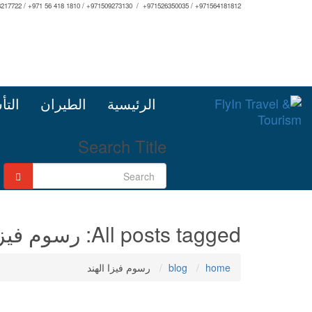
3217722 / +971 56 418 1810 / +971509273130 / +971526350035 / +971564181812
الرئيسية
الطيران
التأ
Search Title
All posts tagged: رسوم فيزا الهند
home
blog
رسوم فيزا الهند