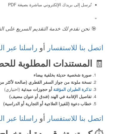
تُرسل إلى بريدك الإلكتروني مباشرة بصيغة PDF
🎯
نحن نقدم لك خدمة التقديم السريع على ال
اتصل بنا للاستفسار
أو
راسلنا عبر ال
🧾
المستندات المطلوبة للحص
صورة شخصية حديثة بخلفية بيضاء
نسخة ملونة من جواز السفر القطري (صالحة لأكثر من 6 أشهر
تذكرة الطيران المؤقتة
أو حجوزات مبدئية
(اختياري)
تفاصيل الإقامة في الهند (فندق أو عنوان مضيف)
خطاب دعوة (للفيزا العلاجية أو التجارية أو الدراسية)
اتصل بنا للاستفسار
أو
راسلنا عبر ال
⏱️
كم تستغرق مدة استخراج ا