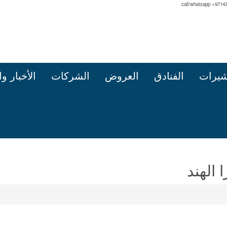
call/whatsapp +9714
شيرات
الفنادق
العروض
الشركات
الأخبار و