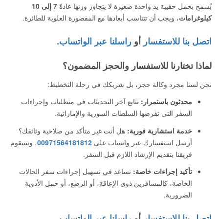
يُسمح بحمل حقيبة يد واحدة صغيرة لا يتجاوز وزنها عادةً
7 إلى 10
كيلوغرامات
، ويجب أن تتناسب أبعادها مع المقصورة العلوية للطائرة.
اتصل بنا للاستفسار
أو
راسلنا عبر الواتساب.
لماذا تختارنا للاستفسار والحجز المضمون؟
نحن لسنا مجرد وكالة حجز، بل شريكك في رحلة التخطيط:
محدثون باستمرار:
نتابع آخر التحديثات في متطلبات وإجراءات
السفر التي تفرضها السلطات السورية والإماراتية.
خدمة استشارية فورية:
هل أنت غير متأكد من صلاحية وثائقك؟
أرسل استفسارك عبر واتساب على
00971564181812
، وسيقوم
فريقنا بتقديم الإرشاد اللازم قبل السفر.
تأكيد إجراءات خاصة:
نساعد في تسهيل إجراءات سفر الحالات
الخاصة، كالمسافرين ذوي الإعاقة، أو الرضع، أو حمل الأدوية
الضرورية.
اتصل بنا للاستفسار
أو
راسلنا عبر الواتساب.