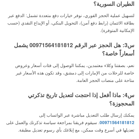
الطيران السورية؟
لتسهيل عملية الحجز الفوري، نوفر خيارات دفع متعددة تشمل: الدفع عبر
بطاقة الائتمان (رابط دفع آمن)، التحويل البنكي، أو الإيداع النقدي (حسب
الإمكانية المتوفرة).
س3: هل الحجز عبر الرقم 00971564181812 يشمل
أسعاراً خاصة؟
نعم، بصفتنا وكلاء معتمدين، يمكننا الوصول إلى فئات أسعار وعروض
خاصة للرحلات من الإمارات إلى دمشق، وقد تكون هذه الأسعار غير
متاحة على منصات الحجز العامة.
س4: ماذا أفعل إذا احتجت لتعديل تاريخ تذكرتي
المحجوزة؟
يمكنك إرسال طلب التعديل مباشرة عبر الواتساب إلى
00971564181812
. سيقوم فريقنا بمراجعة سياسة تذكرتك والعمل على
تعديلها في أسرع وقت ممكن، مع إبلاغك بأي رسوم تعديل مطبقة.