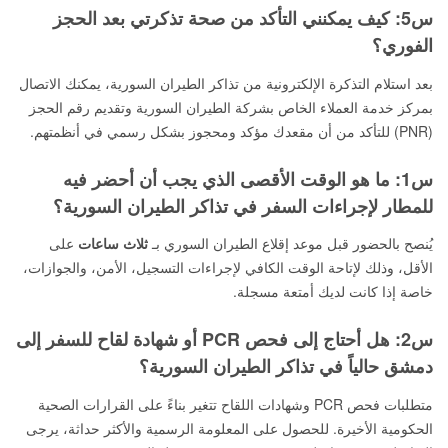
س5: كيف يمكنني التأكد من صحة تذكرتي بعد الحجز
الفوري؟
بعد استلام التذكرة الإلكترونية من تذاكر الطيران السورية، يمكنك الاتصال
بمركز خدمة العملاء الخاص بشركة الطيران السورية وتقديم رقم الحجز
(PNR) للتأكد من أن مقعدك مؤكد ومحجوز بشكل رسمي في أنظمتهم.
س1: ما هو الوقت الأقصى الذي يجب أن أحضر فيه
للمطار لإجراءات السفر في تذاكر الطيران السورية؟
يُنصح بالحضور قبل موعد إقلاع الطيران السوري بـ
ثلاث ساعات
على
الأقل، وذلك لإتاحة الوقت الكافي لإجراءات التسجيل، الأمن، والجوازات،
خاصة إذا كانت لديك أمتعة مسجلة.
س2: هل أحتاج إلى فحص PCR أو شهادة لقاح للسفر إلى
دمشق حالياً في تذاكر الطيران السورية؟
متطلبات فحص PCR وشهادات اللقاح تتغير بناءً على القرارات الصحية
الحكومية الأخيرة. للحصول على المعلومة الرسمية والأكثر حداثة، يرجى