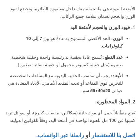
الأمتعة اليدوية هي ما تحمله معك داخل مقصورة الطائرة، وتخضع لقيود
الوزن والحجم لضمان سلامة جميع الركاب.
1. قيود الوزن والحجم لأمتعة اليد
الوزن:
الحد الأقصى المسموح به عادةً هو بين
7 إلى 10
كيلوغرامات
.
عدد القطع:
يُسمح عادةً بحقيبة يد رئيسية واحدة وحقيبة شخصية
صغيرة (مثل حقيبة كمبيوتر محمول أو حقيبة نسائية صغيرة).
الأبعاد:
يجب أن تتناسب الحقيبة اليدوية مع المساحات المخصصة
للتخزين فوق المقاعد أو تحت المقعد الأمامي. الأبعاد المعتادة هي
حوالي
55x40x20 سم
.
2. المواد المحظورة
يُمنع منعاً باتاً حمل أي مواد حادة (سكاكين، مقصات كبيرة)، أو سوائل تزيد
كميتها عن 100 مل للعبوة الواحدة في أمتعة اليد، وفقاً للقوانين الدولية.
اتصل بنا للاستفسار
أو
راسلنا عبر الواتساب.