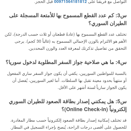
التواصل مع فريقنا على
00971564181812
قبل الحجز.
س3: كم عدد القطع المسموح بها للأمتعة المسجلة على
الطيران السوري؟
تختلف عدد القطع المسموح بها (عادةً قطعتان أو ثلاث حسب الدرجة)، لكن
الأهم هو الالتزام بالوزن الإجمالي المسموح به (غالباً 30 كجم). يرجى
التحقق من تفاصيل تذكرتك لمعرفة العدد والوزن المحددين.
س4: ما هي صلاحية جواز السفر المطلوبة لدخول سوريا؟
بالنسبة للمواطنين السوريين، يكفي أن يكون جواز السفر ساري المفعول
أو منتهياً بحدود معينة تقبل بها السلطات. أما لغير السوريين، يُفضل أن
يكون الجواز سارياً لستة أشهر على الأقل.
س5: هل يمكنني إصدار بطاقة الصعود للطيران السوري
إلكترونياً (Online Check-in)؟
قد تختلف إمكانية إصدار بطاقة الصعود إلكترونياً حسب مطار المغادرة.
للحصول على أقصى درجات الراحة، يُنصح بإجراء التسجيل في المطار.