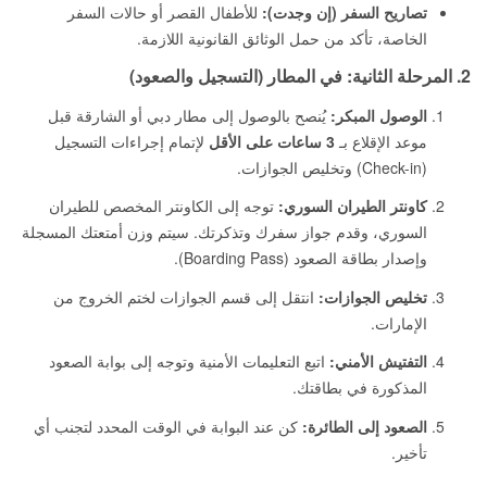
تصاريح السفر (إن وجدت):
للأطفال القصر أو حالات السفر
الخاصة، تأكد من حمل الوثائق القانونية اللازمة.
2. المرحلة الثانية: في المطار (التسجيل والصعود)
الوصول المبكر:
يُنصح بالوصول إلى مطار دبي أو الشارقة قبل
موعد الإقلاع بـ
3 ساعات على الأقل
لإتمام إجراءات التسجيل
(Check-in) وتخليص الجوازات.
كاونتر الطيران السوري:
توجه إلى الكاونتر المخصص للطيران
السوري، وقدم جواز سفرك وتذكرتك. سيتم وزن أمتعتك المسجلة
وإصدار بطاقة الصعود (Boarding Pass).
تخليص الجوازات:
انتقل إلى قسم الجوازات لختم الخروج من
الإمارات.
التفتيش الأمني:
اتبع التعليمات الأمنية وتوجه إلى بوابة الصعود
المذكورة في بطاقتك.
الصعود إلى الطائرة:
كن عند البوابة في الوقت المحدد لتجنب أي
تأخير.