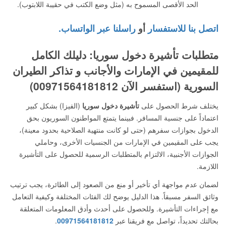
الحد الأقصى المسموح به (مثل وضع الكتب في حقيبة اللابتوب).
اتصل بنا للاستفسار
أو
راسلنا عبر الواتساب.
متطلبات تأشيرة دخول سوريا: دليلك الكامل
للمقيمين في الإمارات والأجانب و تذاكر الطيران
السورية (استفسر الآن 00971564181812)
يختلف شرط الحصول على
تأشيرة دخول سوريا
(الفيزا) بشكل كبير
اعتماداً على جنسية المسافر. فبينما يتمتع المواطنون السوريون بحق
الدخول بجوازات سفرهم (حتى لو كانت منتهية الصلاحية بحدود معينة)،
يجب على المقيمين في الإمارات من الجنسيات الأخرى، وحاملي
الجوازات الأجنبية، الالتزام بالمتطلبات الرسمية للحصول على التأشيرة
اللازمة.
لضمان عدم مواجهة أي تأخير أو منع من الصعود إلى الطائرة، يجب ترتيب
وثائق السفر مسبقاً. هذا الدليل يوضح لك الفئات المختلفة وكيفية التعامل
مع إجراءات التأشيرة. وللحصول على أحدث وأدق المعلومات المتعلقة
بحالتك تحديداً، تواصل مع فريقنا عبر
00971564181812
.