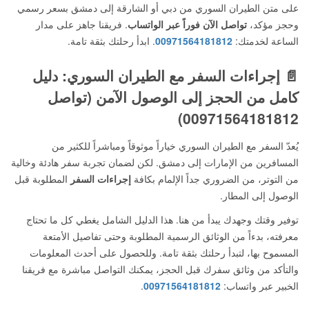
على متن الطيران السوري من دبي أو الشارقة إلى دمشق بسعر رسمي
وحجز مؤكد،
تواصل الآن فوراً عبر الواتساب
. فريقنا جاهز على مدار
الساعة لخدمتك:
00971564181812
. ابدأ رحلتك بثقة تامة.
📄 إجراءات السفر مع الطيران السوري: دليل
كامل من الحجز إلى الوصول الآمن (تواصل
00971564181812)
يُعدّ السفر مع الطيران السوري خياراً موثوقاً ومباشراً للكثير من
المسافرين من الإمارات إلى دمشق. لكن لضمان تجربة سفر هادئة وخالية
من التوتر، من الضروري جداً الإلمام بكافة
إجراءات السفر
المطلوبة قبل
الوصول إلى المطار.
توفير وقتك وجهدك يبدأ من هنا. هذا الدليل الشامل يغطي كل ما تحتاج
معرفته، بدءاً من الوثائق الرسمية المطلوبة وحتى تفاصيل الأمتعة
المسموح بها، لتبدأ رحلتك بثقة تامة. وللحصول على أحدث المعلومات
والتأكد من وثائق سفرك قبل الحجز، يمكنك التواصل مباشرة مع فريقنا
الخبير عبر واتساب:
00971564181812
.