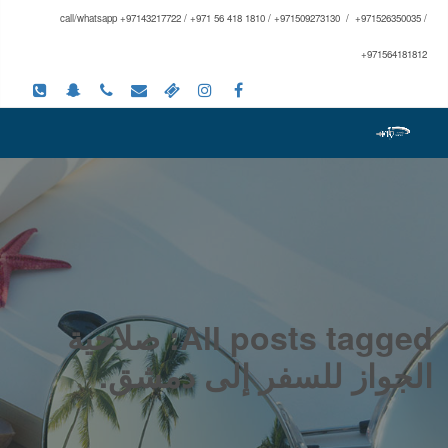
call/whatsapp +97143217722 / +971 56 418 1810 / +971509273130 / +971526350035 /
+971564181812
All posts tagged: صلاحية
الجواز للسفر إلى دمشق.