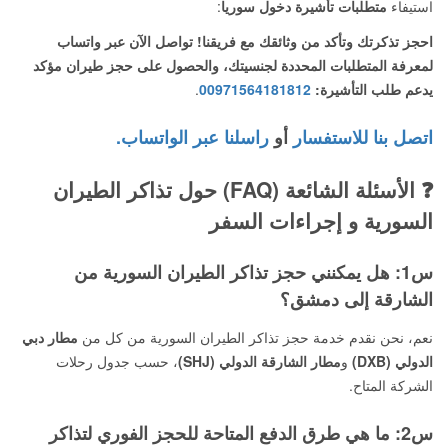
استيفاء
متطلبات تأشيرة دخول سوريا
:
احجز تذكرتك وتأكد من وثائقك مع فريقنا! تواصل الآن عبر واتساب
لمعرفة المتطلبات المحددة لجنسيتك، والحصول على حجز طيران مؤكد
يدعم طلب التأشيرة:
00971564181812
.
اتصل بنا للاستفسار
أو
راسلنا عبر الواتساب.
❓ الأسئلة الشائعة (FAQ) حول تذاكر الطيران
السورية و إجراءات السفر
س1: هل يمكنني حجز تذاكر الطيران السورية من
الشارقة إلى دمشق؟
نعم، نحن نقدم خدمة حجز تذاكر الطيران السورية من كل من
مطار دبي
الدولي (DXB)
و
مطار الشارقة الدولي (SHJ)
، حسب جدول رحلات
الشركة المتاح.
س2: ما هي طرق الدفع المتاحة للحجز الفوري لتذاكر