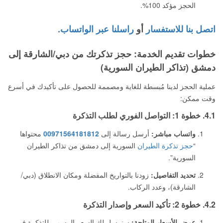
الحجز مؤكد 100%.
اتصل بنا للاستفسار
أو
راسلنا عبر الواتساب.
خطوات تقديم الخدمة: حجز تذكرتك من دبي/الشارقة إلى
دمشق (تذاكر الطيران السورية)
عملية الحجز لدينا مُبسطة للغاية ومصممة للحصول على تأكيدك في أسرع
وقت ممكن:
4.1. خطوة 1: التواصل الفوري لطلب التذكرة
واتساب مباشر:
أرسل رسالة إلى
00971564181812
محتواها
“
حجز تذكرة الطيران
السورية إلى دمشق من تذاكر الطيران
السورية”.
تحديد التفاصيل:
زودنا بالتواريخ المفضلة ومكان الانطلاق (دبي/
الشارقة)، وعدد الركاب.
4.2. خطوة 2: تأكيد السعر وإصدار التذكرة
عرض الأسعار المتاحة:
سنرسل لك السعر الرسمي للتذكرة في