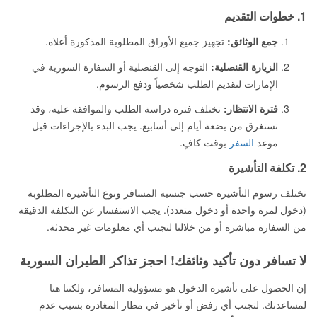
1. خطوات التقديم
جمع الوثائق:
تجهيز جميع الأوراق المطلوبة المذكورة أعلاه.
الزيارة القنصلية:
التوجه إلى القنصلية أو السفارة السورية في
الإمارات لتقديم الطلب شخصياً ودفع الرسوم.
فترة الانتظار:
تختلف فترة دراسة الطلب والموافقة عليه، وقد
تستغرق من بضعة أيام إلى أسابيع. يجب البدء بالإجراءات قبل
موعد
السفر
بوقت كافٍ.
2. تكلفة التأشيرة
تختلف رسوم التأشيرة حسب جنسية المسافر ونوع التأشيرة المطلوبة
(دخول لمرة واحدة أو دخول متعدد). يجب الاستفسار عن التكلفة الدقيقة
من السفارة مباشرة أو من خلالنا لتجنب أي معلومات غير محدثة.
لا تسافر دون تأكيد وثائقك! احجز تذاكر الطيران السورية
إن الحصول على تأشيرة الدخول هو مسؤولية المسافر، ولكننا هنا
لمساعدتك. لتجنب أي رفض أو تأخير في مطار المغادرة بسبب عدم