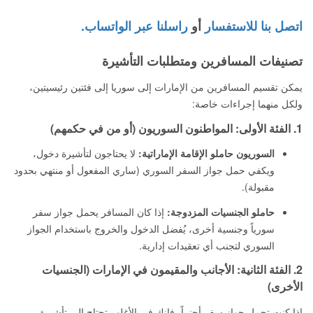
اتصل بنا للاستفسار
أو
راسلنا عبر الواتساب.
تصنيفات المسافرين ومتطلبات التأشيرة
يمكن تقسيم المسافرين من الإمارات إلى سوريا إلى فئتين رئيسيتين،
ولكل منهما إجراءات خاصة:
1. الفئة الأولى: المواطنون السوريون (أو من في حكمهم)
السوريون حاملو الإقامة الإماراتية:
لا يحتاجون لتأشيرة دخول،
ويكفي حمل جواز السفر السوري (ساري المفعول أو منتهي بحدود
مقبولة).
حاملو الجنسيات المزدوجة:
إذا كان المسافر يحمل جواز سفر
سورياً وجنسية أخرى، يُفضل الدخول والخروج باستخدام الجواز
السوري لتجنب أي تعقيدات إدارية.
2. الفئة الثانية: الأجانب والمقيمون في الإمارات (الجنسيات
الأخرى)
إذا كنت تحمل جواز سفر أجنبياً، فإنك في الأغلب تحتاج إلى تأشيرة