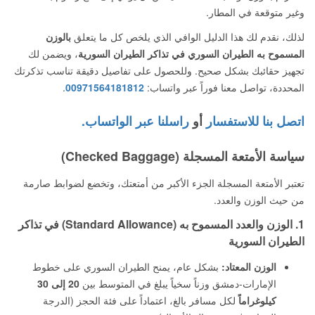
وغير متوقعة في المطار.
لذلك، نقدم لك هذا الدليل الوافي الذي يلخص كل ما يتعلق
بالوزن
المسموح به الطيران السوري في تذاكر الطيران السورية
، ويضمن لك
تجهيز حقائبك بشكل صحيح. وللحصول على تفاصيل دقيقة تناسب تذكرتك
المحددة، تواصل معنا فوراً عبر واتساب:
00971564181812
.
اتصل بنا للاستفسار
أو
راسلنا عبر الواتساب.
سياسة الأمتعة المسجلة (Checked Baggage)
تعتبر الأمتعة المسجلة الجزء الأكبر من أمتعتك، وتخضع لضوابط صارمة
من حيث الوزن والعدد.
1. الوزن والعدد المسموح به (Standard Allowance) في تذاكر
الطيران السورية
الوزن المعتاد:
بشكل عام، يمنح الطيران السوري على خطوط
الإمارات-دمشق وزناً سخياً يبلغ في المتوسط بين
20 إلى 30
كيلوغراماً
لكل مسافر بالغ، اعتماداً على فئة الحجز (الدرجة