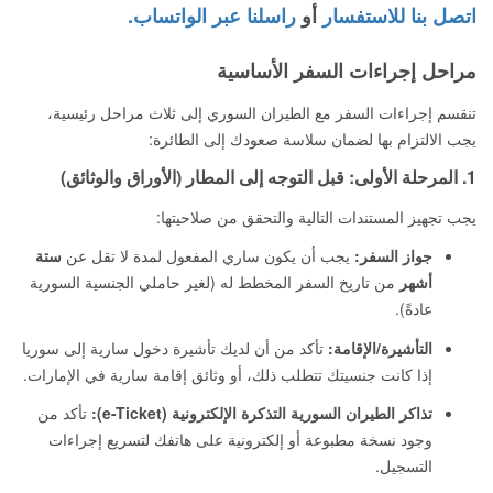
اتصل بنا للاستفسار
أو
راسلنا عبر الواتساب.
مراحل إجراءات السفر الأساسية
تنقسم إجراءات السفر مع الطيران السوري إلى ثلاث مراحل رئيسية،
يجب الالتزام بها لضمان سلاسة صعودك إلى الطائرة:
1. المرحلة الأولى: قبل التوجه إلى المطار (الأوراق والوثائق)
يجب تجهيز المستندات التالية والتحقق من صلاحيتها:
جواز السفر:
يجب أن يكون ساري المفعول لمدة لا تقل عن
ستة
أشهر
من تاريخ السفر المخطط له (لغير حاملي الجنسية السورية
عادةً).
التأشيرة/الإقامة:
تأكد من أن لديك تأشيرة دخول سارية إلى سوريا
إذا كانت جنسيتك تتطلب ذلك، أو وثائق إقامة سارية في الإمارات.
تذاكر الطيران السورية التذكرة الإلكترونية (e-Ticket):
تأكد من
وجود نسخة مطبوعة أو إلكترونية على هاتفك لتسريع إجراءات
التسجيل.