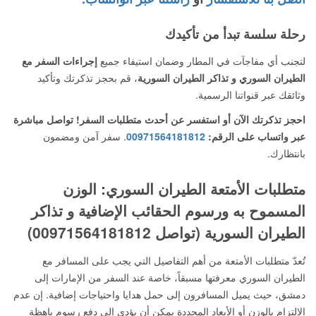
رحلة سلسة تبدأ من تأكيدك
لتجنب أي مفاجآت في المطار وضمان استيفاء جميع
إجراءات السفر مع
الطيران السوري و تذاكر الطيران السورية
، قم بحجز تذكرتك وتأكيد
وثائقك عبر قنواتنا الرسمية.
احجز تذكرتك الآن أو استفسر عن أحدث متطلبات السفر! تواصل مباشرة
عبر واتساب على الرقم:
00971564181812
. سفر آمن ومضمون
بانتظارك.
متطلبات الأمتعة الطيران السوري: الوزن
المسموح به ورسوم الحقائب الإضافية و تذاكر
الطيران السورية (تواصل 00971564181812)
تُعدّ متطلبات الأمتعة من أهم التفاصيل التي يجب على المسافر مع
الطيران السوري معرفتها مسبقاً، خاصة عند السفر من الإمارات إلى
دمشق، حيث يميل المسافرون إلى حمل هدايا واحتياجات إضافية. إن عدم
الالتزام بالوزن أو الأبعاد المحددة يمكن أن يؤدي إلى دفع رسوم باهظة