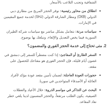
الشفافية وتجنب التلاعب بالأسعار.
انطلاق من محاور رئيسية:
نوفر الحجز المريح من مطاري دبي
الدولي (DXB) ومطار الشارقة الدولي (SHJ) لخدمة جميع المقيمين
في الإمارات.
سياسات مرنة:
نتعامل بشكل مباشر مع سياسات شركة الطيران
السورية فيما يخص التعديل والإلغاء، ونبلغك بها بوضوح.
2. متى تحتاج إلى خدمة الحجز الفوري والمضمون؟
السفر الطارئ أو المفاجئ:
إذا كنت مضطراً للسفر إلى دمشق في
غضون أيام قليلة، فإن الحجز الفوري هو مفتاحك للحصول على
مقعد.
حجوزات العودة العاجلة:
لضمان تأمين مقعد عودة مؤكد لأفراد
العائلة أو الأصدقاء المتواجدين في سوريا.
البحث عن التذاكر في مواسم الذروة:
خلال الأعياد والعطلات
الصيفية، يكون الطلب مرتفعاً، والحجز المضمون لدينا يلغي خطر
نفاد المقاعد.