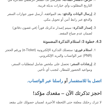
التاريخ المطلوب وأي خيارات بديلة قريبة.
إرسال البيانات والدفع:
بعد الموافقة، أرسل صور جوازات السفر
والدفع عبر رابط آمن أو تحويل بنكي.
إصدار التذكرة:
سيتم إصدار تذكرتك فوراً (في غضون دقائق)
لضمان عدم ضياع المقعد.
4.3. خطوة 3: استلام التذكرة المضمونة
استلام فوري:
ستصلك التذكرة الإلكترونية (e-Ticket) ورقم الحجز
(PNR) عبر الواتساب والبريد الإلكتروني.
إرشادات السفر:
تحصل على ملخص شامل لمتطلبات السفر،
ومواعيد الحضور للمطار، لتجنب أي تأخير.
اتصل بنا للاستفسار
أو
راسلنا عبر الواتساب.
احجز تذكرتك الآن – مقعدك مؤكد!
لا تترك رحلتك معلقة حتى اللحظة الأخيرة. لضمان حصولك على مقعد