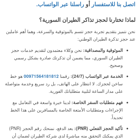
اتصل بنا للاستفسار
أو
راسلنا عبر الواتساب.
لماذا تختارنا لحجز تذاكر الطيران السورية؟
نحن نتميز بتقديم تجربة حجز تتسم بالموثوقية والسرعة، وهما أهم عاملين
عند حجز تذكرة الطيران الوطني:
الموثوقية والمصداقية:
نحن وكلاء معتمدون لتقديم خدمات حجز
الطيران السوري، مما يضمن أن تذكرتك صادرة بشكل رسمي
وصحيح.
الخدمة عبر الواتساب (24/7):
رقمنا
00971564181812
هو خط
ساخن لحجزك. لا انتظار على الهاتف، بل رد سريع وخدمة متواصلة
على مدار الساعة لتلبية متطلباتك الفورية.
فهم متطلبات السفر الخاصة:
لدينا خبرة واسعة في التعامل مع
الإجراءات ومتطلبات الأمتعة الخاصة بالمسافرين على هذا الخط
تحديداً.
تأكيد الحجز الفعلي (PNR):
بعد الدفع، نمنحك رقم الحجز (PNR)
الذي يمكنك التحقق منه مباشرةً لدى شركة الطيران لضمان أن