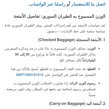
اتصل بنا للاستفسار
أو
راسلنا عبر الواتساب.
الوزن المسموح به الطيران السوري: تفاصيل الأمتعة
تُعد سياسات الأمتعة من أهم إجراءات السفر. يوفر الطيران السوري عادةً
سياسة سخية على خط الإمارات – دمشق:
1. الأمتعة المسجلة (Checked Baggage)
الوزن:
يختلف الوزن المسموح به بناءً على درجة وتذكرة السفرمن
تذاكر الطيران السورية، لكنه غالباً ما يتراوح بين
20 إلى 30
كيلوغراماً
لكل مسافر بالغ.
القطع:
قد يحدد العدد المسموح به للقطع. يُنصح بالتأكد من هذا
التفصيل عند الحجز عبر التواصل على
00971564181812
.
رسوم الوزن الزائد:
إذا تجاوزت الحقائب الوزن المسموح به،
فستُفرض رسوم إضافية يتم دفعها في المطار، وقد تكون مرتفعة
نسبياً.
2. أمتعة اليد (Carry-on Baggage)