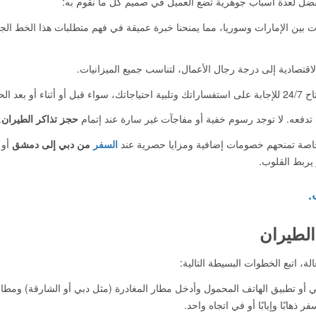
ضل لعدة أسباب جوهرية تضع العميل في صميم كل ما نقوم به:
ين الإمارات وسوريا، مما يمنحنا خبرة عميقة في فهم متطلبات هذا الخط الج
اقتصادية إلى درجة رجال الأعمال، لتناسب جميع الميزانيات.
بعد الحجز.
تدفعه. لا توجد رسوم خفية أو مفاجآت غير سارة عند إتمام
حجز تذاكر الطيران
.
ج خاصة تمنحهم خصومات إضافية ومزايا حصرية عند
السفر
من دبي إلى دمشق
أو 
ربط القلوب.
.
لطيران
ة، اتبع الخطوات البسيطة التالية:
ني أو تطبيق الهاتف المحمول وأدخل مطار المغادرة (مثل دبي أو الشارقة) ومطار
هابًا وإيابًا أو في اتجاه واحد.