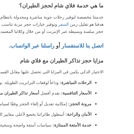
ما هي خدمة فلاي شام لحجز الطيران؟
خدمتنا مخصصة لتوفير رحلات جوية مباشرة ومجدولة بانتظام
هدفنا هو تقليل زمن
السفر
وتوفير خيارات حجز مرنة تناسب جد
حجز سلسة وبسيطة عبر الإنترنت أو من خلال وكلائنا المعتمدي
اتصل بنا للاستفسار
أو
راسلنا عبر الواتساب.
مزايا حجز تذاكر الطيران مع فلاي شام
الاختيار الذكي يكمن في المزايا التي تحصل عليها مقابل القيم
الرحلات المباشرة:
وداعاً لوقفات الترانزيت الطويلة.
الأسعار التنافسية:
نقدم أفضل
أسعار تذاكر الطيران من
مرونة الحجز:
إمكانية تعديل أو إلغاء الحجز وفقًا لسي
الأمان والراحة:
أسطول طائراتنا يخضع لأعلى معايير ال
خدمة الأمتعة الممتازة:
سياسات أمتعة واضحة وسخية تلب