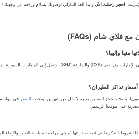
إنترنت.
احجز رحلتك الآن
وابدأ العد التنازلي لوصولك بسلام وراحة إلى وجهتك!
 فلاي شام (FAQs)
تُسير فلاي شام رحلاتها بشكل أساسي من مطارات رئيسية في الإمارات مثل دبي (DXB) والشارقة (SHJ)، وتصل إلى المطارات
وريا
، يُنصح بالحجز المسبق بفترة لا تقل عن شهرين، وتجنب
السفر
في مواسم 
لحصرية على موقعنا الرسمي.
ًا لشروط التذكرة التي قمت بشرائها. يُرجى مراجعة سياسة التغيير والإلغاء ا