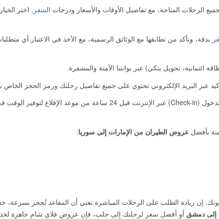
يع الرحلات المتاحة، مع تفاصيل الأوقات والأسعار ودرجات
السفر
. اختر الخيا
فر
بدقة، وتأكد من تطابقها مع الوثائق الرسمية، مع الأخذ في الاعتبار أي متطلب
ة ائتمانية، تحويل بنكي) عبر بوابتنا الآمنة والمشفرة.
كيد عبر البريد الإلكتروني تحتوي على جميع تفاصيل رحلتك ورمز الحجز الخاص ب
ننصحك بإجراء تسجيل الدخول (Check-in) عبر الإنترنت قبل 24 ساعة من موعد الإقلاع لتوفير الوقت
منة بأفضل
عروض الطيران من الإمارات إلى سوريا
.
تك. إن زيادة الطلب على الرحلات المباشرة تعني أن المقاعد تُحجز بسرعة، خ
 إلى دمشق
أو أفضل سعر لرحلتك إلى حلب، فإن عروض فلاي شام جاهزة لخد