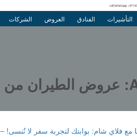
call/whatsapp +9714
التأشيرات
الفنادق
العروض
الشركات
مشق
مع فلاي شام: بوابتك لتجربة سفر لا تُنسى! –