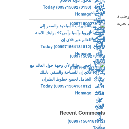
لدخول دولة الأحلام
(00971509273130) Today
Homage
وحلب).
 تجربة
التأشيرات السياحية والسفر إلى
أوروبا وآسيا وأمريكا: بوابتك الآمنة
للعالم عبر فلاي إن
(009971564181812) Today
Homage
احجز رحلتك لأي وجهة حول العالم مع
فلاي إن للسياحة والسفر: دليلك
الشامل لجميع خطوط الطيران
(009971564181812) Today
Homage
Recent Comments