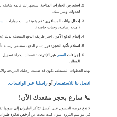
استعرض الخيارات المتاحة:
ستظهر لك قائمة شاملة بجم
لجدولك وميزانيتك.
إدخال بيانات المسافرين:
قم بتعبئة بيانات جوازات
الس
(أمتعة إضافية، وجبات خاصة).
إتمام الدفع الآمن:
اختر طريقة الدفع المفضلة لديك (بطاق
استلام تأكيد الحجز:
فور إتمام الدفع، ستتلقى رسالة تأ
إجراءات
السفر
عبر الإنترنت:
المطار.
بهذه الخطوات البسيطة، تكون قد ضمنت رحلتك المريحة والآ
اتصل بنا للاستفسار
أو
راسلنا عبر الواتساب.
📞 سارع بحجز مقعدك الآن!
لا تدع فرصة الحصول على أفضل
تذاكر الطيران إلى سوريا
تفو
في مواسم الذروة. سواء كنت تبحث عن
أرخص تذكرة طيران