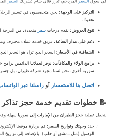
في سوق
السفر
المزدحم، تبرز فلاي شام كشريك
السفر
المف
التركيز على الوجهة:
نحن متخصصون في تسيير الرحلات ب
تحديدًا.
تنوع العروض:
نقدم درجات
سفر
متعددة، من الدرجة ال
دعم على مدار الساعة:
فريق خدمة عملاء محترف ومتاح 24/7 للإجابة على استفساراتك وتلبية احتياجاتك، سواء قبل أو أثناء أو 
الشفافية في الأسعار:
السعر الذي تراه هو السعر الذي 
برامج الولاء والمكافآت:
نوفر لعملائنا الدائمين برام
سورية أخرى. نحن لسنا مجرد شركة طيران، بل جسر ي
اتصل بنا للاستفسار
أو
راسلنا عبر الواتساب
📝 خطوات تقديم خدمة حجز تذاكر ا
لنجعل عملية
حجز الطيران من الإمارات إلى سوريا
سهلة وفعال
حدد وجهتك وتواريخ السفر:
قم بزيارة موقعنا الإلكترو
الوصول (مثل دمشق أو حلب)، بالإضافة إلى تواريخ السفر ذ