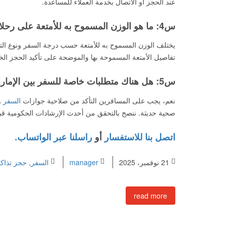
عند الحجز أو الاتصال بخدمة العملاء للمساعدة.
س4: ما هو الوزن المسموح به للأمتعة على رحلات فلاي شام؟
يختلف الوزن المسموح به للأمتعة حسب درجة السفر ونوع الت
تفاصيل الأمتعة المسموحة بها والموضحة على تأكيد الحجز ال
س5: هل هناك متطلبات خاصة للسفر بين الإمارات وسوريا يجب معرفتها؟
نعم، يجب على المسافرين التأكد من صلاحية جوازات
السفر
و
صحية حديثة. ننصح بالتحقق من أحدث الإرشادات الحكومية ق
اتصل بنا للاستفسار
أو
راسلنا عبر الواتساب.
21 نوفمبر، 2025
manager
السفر
,
حجز تذاك
read more