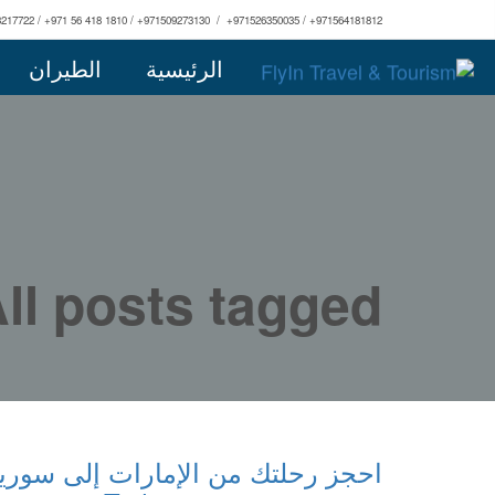
3217722 / +971 56 418 1810 / +971509273130 / +971526350035 / +971564181812
الرئيسية
الطيران
All posts tagged: عروض الطيران من دبي إلى د
احجز رحلتك من الإمارات إلى سوريا 