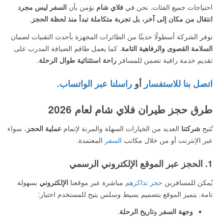
احتياجات جميع الفئات. نحن في
فلاي شام
نؤمن بأن
السفر ليس مجرد
انتقال من مكان إلى آخر، بل تجربة متكاملة تبدأ منذ لحظة الحجز
.
توفر الشركة أسطولًا حديثًا من الطائرات المجهزة بأحدث التقنيات لضمان
السلامة القصوى والرفاهية التامة
. كما يعمل طاقم الضيافة المدرب على
تقديم خدمة راقية تضمن للمسافر
راحة استثنائية طوال الرحلة
.
اتصل بنا للاستفسار
أو
راسلنا عبر الواتساب.
طرق حجز طيران فلاي شام لعام 2026
تُتيح
شركتنا
العديد من الخيارات السهلة والمرنة لإتمام
عملية الحجز
، سواء
عبر الإنترنت أو من خلال مكاتب
السفر
المعتمدة.
1. الحجز عبر الموقع الإلكتروني الرسمي
يُمكن للمسافرين
حجز تذاكرهم
مباشرة عبر موقعنا
الإلكتروني
بسهولة
تامة. يتميز الموقع بتصميم بسيط وسلس يتيح للمستخدم اختيار:
وجهة السفر
و
تاريخ الرحلة
.