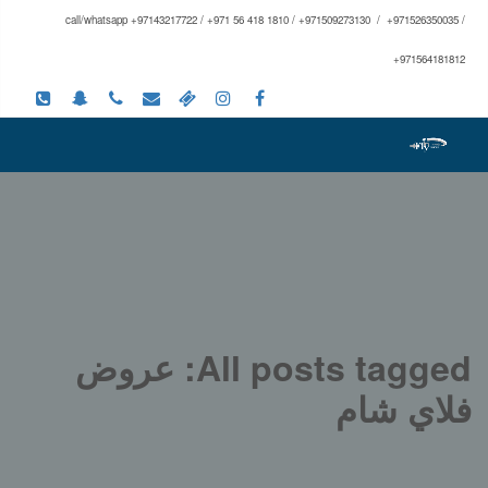
call/whatsapp +97143217722 / +971 56 418 1810 / +971509273130 / +971526350035 /
+971564181812
All posts tagged: عروض
فلاي شام