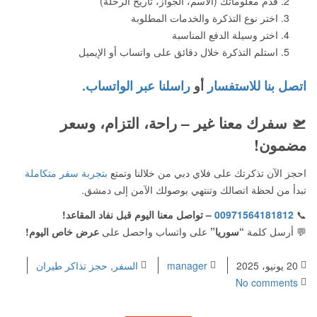
قدم معلوماتك (الاسم، الجواز، تاريخ الرحلة)
اختر نوع التذكرة والخدمات المطلوبة
اختر وسيلة الدفع المناسبة
استلم التذكرة خلال دقائق على واتساب أو الإيميل
اتصل بنا للاستفسار
أو
راسلنا عبر الواتساب.
🛫
سفرك معنا غير – راحة، التزام، وسعر
مضمون!
احجز الآن تذكرتك على فلاي دبي من خلالنا وتمتع
بتجربة سفر متكاملة
تبدأ من لحظة اتصالك وتنتهي بوصولك الآمن إلى دمشق.
📞
00971564181812
– تواصل معنا اليوم قبل نفاد المقاعد!
💬 أرسل كلمة
“سوريا”
على واتساب واحصل على
عرض خاص اليوم!
20 يونيو، 2025
manager
السفر
,
حجز تذاكر طيران
No comments