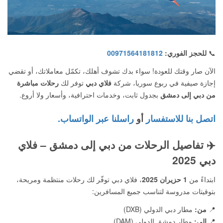
📞
للحجز الفوري:
00971564181812
الآن صار وقتك للعودة! سواء بدك تشوف أهلك، تكمّل معاملاتك، أو تقضي
إجازة صيفية في ربوع سوريا، شركة
فلاي دبي
توفر لك
رحلات مباشرة
من دبي إلى دمشق
بجدول ثابت، وخدمات احترافية، وأسعار ولا أروع.
اتصل بنا للاستفسار
أو
راسلنا عبر الواتساب.
✈️
تفاصيل الرحلات من دبي إلى دمشق – فلاي
دبي 2025
ابتداءً من
1 حزيران 2025
، فلاي دبي توفّر لك رحلات منتظمة ومريحة،
بتوقيتات مدروسة لتناسب جميع المسافرين:
📍
من:
مطار دبي الدولي (DXB)
📍
إلى:
مطار دمشق الدولي (DAM)