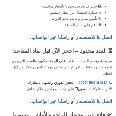
🏨 حجز فنادق في سوريا بأسعار منافسة
🚗 سيارة استقبال من مطار دمشق
📃 تأمين
سفر
وخدمة حجز العودة
💬 دعم على مدار الساعة
اتصل بنا للاستفسار
أو
راسلنا عبر الواتساب.
⏳
العدد محدود – احجز الآن قبل نفاد المقاعد!
مع بداية موسم الصيف،
الطلب على الرحلات كبير
، والسعر الترويجي
لفترة قصيرة فقط. سافر بارتياح، وخلي مهمتنا تأمين راحتك من أول
لحظة.
📞
00971564181812
– الحجز الفوري والسهل بانتظارك!
💬 راسلنا بكلمة
“سوريا”
على واتساب واحجز خلال دقائق.
اتصل بنا للاستفسار
أو
راسلنا عبر الواتساب.
🛫
فلاي دبي وجهتك للراحة والأمان… وسوريا