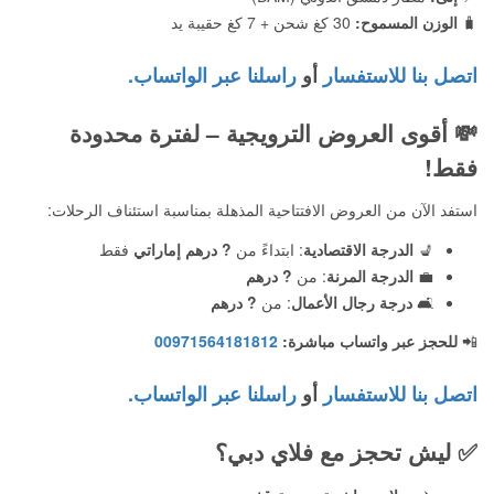
🧳
الوزن المسموح:
30 كغ شحن + 7 كغ حقيبة يد
اتصل بنا للاستفسار
أو
راسلنا عبر الواتساب.
💸
أقوى العروض الترويجية – لفترة محدودة
فقط!
استفد الآن من العروض الافتتاحية المذهلة بمناسبة استئناف الرحلات:
💺
الدرجة الاقتصادية
: ابتداءً من
? درهم إماراتي
فقط
💼
الدرجة المرنة
: من
? درهم
🛋️
درجة رجال الأعمال
: من
? درهم
📲
للحجز عبر واتساب مباشرة:
00971564181812
اتصل بنا للاستفسار
أو
راسلنا عبر الواتساب.
✅
ليش تحجز مع فلاي دبي؟