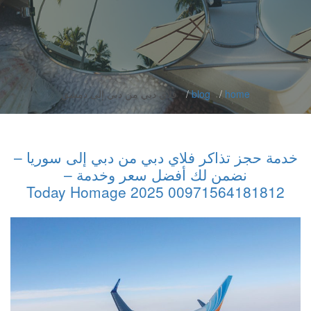
home
blog
فلاي دبي من دبي إلى دمشق
خدمة حجز تذاكر فلاي دبي من دبي إلى سوريا –
نضمن لك أفضل سعر وخدمة –
00971564181812 2025 Today Homage