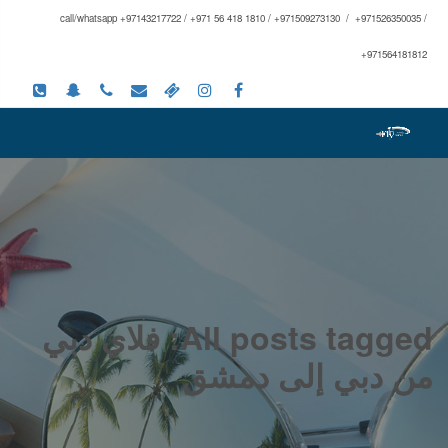
call/whatsapp +97143217722 / +971 56 418 1810 / +971509273130 / +971526350035 /
+971564181812
All posts tagged: فلاي دبي
من دبي إلى دمشق