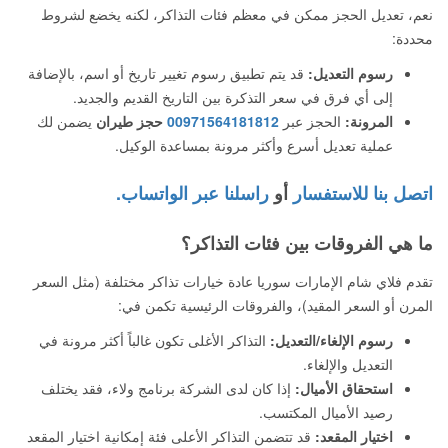
نعم، تعديل الحجز ممكن في معظم فئات التذاكر، لكنه يخضع لشروط
محددة:
رسوم التعديل:
قد يتم تطبيق رسوم تغيير تاريخ أو اسم، بالإضافة
إلى أي فرق في سعر التذكرة بين التاريخ القديم والجديد.
المرونة:
الحجز عبر
00971564181812
حجز طيران
يضمن لك
عملية تعديل أسرع وأكثر مرونة بمساعدة الوكيل.
اتصل بنا للاستفسار
أو
راسلنا عبر الواتساب.
ما هي الفروقات بين فئات التذاكر؟
تقدم فلاي شام الإمارات سوريا عادة خيارات تذاكر مختلفة (مثل السعر
المرن أو السعر المقيد)، والفروقات الرئيسية تكمن في:
رسوم الإلغاء/التعديل:
التذاكر الأغلى تكون غالباً أكثر مرونة في
التعديل والإلغاء.
استحقاق الأميال:
إذا كان لدى الشركة برنامج ولاء، فقد يختلف
رصيد الأميال المكتسب.
اختيار المقعد:
قد تتضمن التذاكر الأعلى فئة إمكانية اختيار المقعد