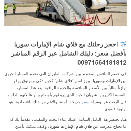
احجز رحلتك مع فلاي شام الإمارات سوريا
بأفضل سعر: دليلك الشامل عبر الرقم المباشر
00971564181812
في خضم التنافس المحتدم بين شركات الطيران التي تخدم المسار الحيوي
بين
الإمارات وسوريا
، يبرز اسم “فلاي شام” كخيار ذكي وموثوق يوفر
توازناً مثالياً بين الأسعار المنافسة والخدمة الراقية. يعد هذا المسار،
بالنسبة للكثيرين، شريان الحياة الذي يربطهم بأوطانهم أو عائلاتهم. لذلك،
فإن البحث عن وسيلة
سفر
مريحة، آمنة، والأهم من ذلك، اقتصادية، هو
أولوية قصوى.
هنا، يختصر هذا الدليل الشامل عليك عناء البحث والتنقيب، مقدماً لك كل
ما تحتاج معرفته عن
فلاي شام الإمارات سوريا
، وكيف يمكنك تأمين