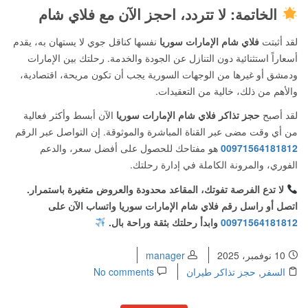
الخاتمة: لا تتردد، احجز الآن مع فلاي شام
لقد أثبتت
فلاي شام الإمارات سوريا
نفسها كناقل جوي لا يستهان به، يقدم
أسعاراً استثنائية دون التنازل عن الجودة والخدمة. رحلتك بين الإمارات
ودمشق أو غيرها من الوجهات السورية يجب أن تكون مريحة، اقتصادية،
والأهم من ذلك، خالية من التعقيدات.
لقد أصبح
حجز تذاكر فلاي شام الإمارات سوريا
الآن أبسط وأكثر فعالية
من أي وقت مضى عبر القناة المباشرة والموثوقة. إن التواصل عبر الرقم
00971564181812
هو مفتاحك للحصول على أفضل سعر، والدعم
الفوري، والمرونة الكاملة في إدارة رحلتك.
لا تدع الفرصة تفوتك، المقاعد محدودة والعروض متغيرة باستمرار.
اتصل أو راسل رقم فلاي شام الإمارات سوريا واتساب الآن على
00971564181812
وابدأ رحلتك بثقة وراحة بال.
10 نوفمبر، 2025
manager
السفر
,
حجز تذاكر طيران
No comments