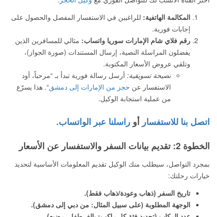
المكالمة الهاتفية:
للراغبين في الاستفسار المفصل والحصول على
إجابات فورية.
رقم فلاي شام الإمارات سوريا واتساب:
مثالي للمسافرين الذين
يفضلون المراسلة النصية، إرسال المستندات (صورة الجواز)،
وتلقي عروض الأسعار المكتوبة.
نصيحة تسويقية:
أرسل رسالة فورية تبدأ بـ “مرحباً، أود
الاستفسار عن
حجز من الإمارات إلى دمشق
“. هذا يسرّع
من عملية استجابة الوكيل.
اتصل بنا للاستفسار
أو
راسلنا عبر الواتساب.
الخطوة 2: تقديم بيانات السفر والاستفسار عن الأسعار
بمجرد التواصل، سيطلب منك الوكيل تقديم المعلومات الأساسية لتحديد
خيارات رحلتك:
تاريخ السفر (ذهاب وعودة/ذهاب فقط).
الوجهة المطلوبة (على سبيل المثال: من دبي إلى دمشق).
عدد الركاب (تحديد فئة كل راكب: بالغ، طفل، رضيع).