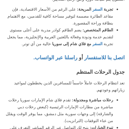
تجربة
السفر
المريحة:
على الرغم من الأسعار الاقتصادية، فإن
مقاعد الطائرة مصممة لتوفير مساحة كافية للقدمين، مع الاهتمام
بنظافة وراحة المقصورة.
الطاقم المتخصص:
يضم الطاقم كوادر مدربة على أعلى مستوى
لتقديم خدمة ودودة وفعالة باللغتين العربية والإنجليزية، مما يجعل
تجربة
السفر
مع فلاي شام إلى سوريا
خالية من أي توتر.
اتصل بنا للاستفسار
أو
راسلنا عبر الواتساب.
جدول الرحلات المنتظم
تعد انتظام الرحلات عاملاً حاسماً للمسافرين الذين يخططون لمواعيد
زياراتهم وعودتهم.
رحلات مباشرة ومجدولة:
تقدم فلاي شام الإمارات سوريا رحلات
مباشرة من مطارات الإمارات الرئيسية (كبعض رحلات دبي
والشارقة) إلى وجهات سورية مثل دمشق، مما يوفر الوقت ويقلل
من عناء التوقفات (الترانزيت).
تنوع الخيارات:
يتيح لك التواصل عبر الرقم المباشر التعرف على