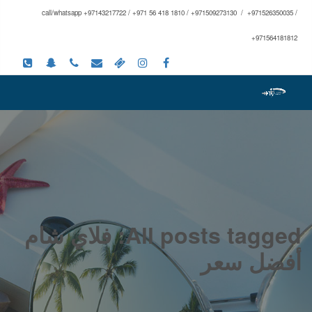
call/whatsapp +97143217722 / +971 56 418 1810 / +971509273130 / +971526350035 /
+971564181812
All posts tagged: فلاي شام
أفضل سعر