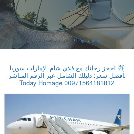
home
blog
فلاي شام أفضل سعر
احجز رحلتك مع فلاي شام الإمارات سوريا
بأفضل سعر: دليلك الشامل عبر الرقم المباشر
00971564181812 Today Homage