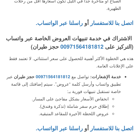
الصباح أو متأخرة جداً في الليل تكون أسعارها أقل من رحلات
الظهيرة.
اتصل بنا للاستفسار
أو
راسلنا عبر الواتساب.
الاشتراك في خدمة تنبيهات العروض الخاصة عبر واتساب
(التركيز على
00971564181812
حجز طيران)
هذه هي الخطوة الأكثر أهمية للحصول على سعر استثنائي. لا تعتمد فقط
على الإعلانات العامة.
خدمة الإشعارات:
تواصل مع
00971564181812
حجز طيران
عبر
تطبيق واتساب وأرسل كلمة “عروض”. سيتم إضافتك إلى قائمة
خاصة تستقبل تنبيهات فورية بـ:
انخفاض الأسعار بشكل مفاجئ على المسار.
إطلاق حزم سفر شاملة (تذكرة وفندق).
عروض اللحظة الأخيرة للمقاعد المتبقية.
اتصل بنا للاستفسار
أو
راسلنا عبر الواتساب.