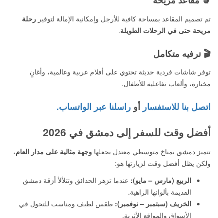
💺 مقاعد مريحة
تم تصميم المقاعد بمساحة كافية للأرجل وإمكانية الإمالة لتوفير
رحلة
مريحة حتى في الرحلات الطويلة
.
🎬 ترفيه متكامل
توفر شاشات فردية حديثة تحتوي على أفلام عربية وعالمية، وأغانٍ
مختارة، وألعاب تفاعلية للأطفال.
اتصل بنا للاستفسار
أو
راسلنا عبر الواتساب.
أفضل وقت للسفر إلى دمشق في 2026
تتميز دمشق بمناخ متوسطي معتدل يجعلها
وجهة مثالية على مدار العام
،
ولكن يظل أفضل وقت لزيارتها هو:
الربيع (مارس – مايو):
عندما تزهر الحدائق وتتلألأ أزقة دمشق
القديمة بألوانها الزاهية.
الخريف (سبتمبر – نوفمبر):
طقس لطيف ومناسب للتجول في
الأسواق والمواقع الأثرية.