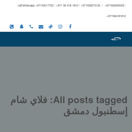
call/whatsapp +97143217722 / +971 56 418 1810 / +971509273130 / +971526350035 /
+971564181812
All posts tagged: فلاي شام
إسطنبول دمشق