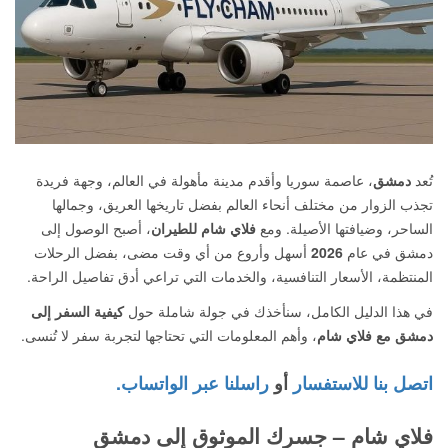
تُعد
دمشق
، عاصمة سوريا وأقدم مدينة مأهولة في العالم، وجهة فريدة
تجذب الزوار من مختلف أنحاء العالم بفضل تاريخها العريق، وجمالها
الساحر، وضيافتها الأصيلة. ومع
فلاي شام للطيران
، أصبح الوصول إلى
دمشق في عام
2026
أسهل وأروع من أي وقت مضى، بفضل الرحلات
المنتظمة، الأسعار التنافسية، والخدمات التي تراعي أدق تفاصيل الراحة.
في هذا الدليل الكامل، سنأخذك في جولة شاملة حول
كيفية السفر إلى
دمشق مع فلاي شام
، وأهم المعلومات التي تحتاجها لتجربة سفر لا تُنسى.
اتصل بنا للاستفسار
أو
راسلنا عبر الواتساب.
فلاي شام – جسرك الموثوق إلى دمشق