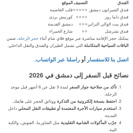
الفندق
التصنيف
الموقع
فندق الشيراتون دمشق
⭐⭐⭐⭐⭐
قلب العاصمة
فندق داما روز
⭐⭐⭐⭐
كورنيش بردى
فندق بيت الوالي التراثي
⭐⭐⭐
دمشق القديمة
فندق تشرشل
⭐⭐
شارع الحمراء
يمكنك حجز الإقامة مباشرة عبر موقع فلاي شام أثناء
حجز الرحلة
، ضمن
الباقات السياحية المتكاملة
التي تشمل الطيران والفندق والنقل الداخلي.
اتصل بنا للاستفسار
أو
راسلنا عبر الواتساب.
نصائح قبل السفر إلى دمشق في 2026
تأكد من صلاحية جواز السفر
لمدة لا تقل عن 6 أشهر قبل موعد
الرحلة.
احتفظ بنسخة إلكترونية من التذكرة
ووثائق الحجز على هاتفك.
استخدم سيارات الأجرة المعتمدة أو تطبيقات النقل المحلي
داخل
المدينة.
جرّب المأكولات الشامية التقليدية
مثل الشاورما، الفتوش، والكبة
النية.