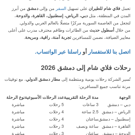
تعمل
فلاي شام للطيران
على تسهيل
السفر
من وإلى
دمشق
من أبرز
المدن في المنطقة، مثل
دبي، الرياض، إسطنبول، القاهرة، والدوحة
،
لتجعل من العاصمة السورية مركزًا متصلًا بالعالم العربي والدولي.
من خلال
أسطول حديث
من الطائرات وطاقم محترف مدرب على أعلى
معايير الضيافة، نضمن للمسافرين
تجربة آمنة، راقية، ومريحة
.
اتصل بنا للاستفسار
أو
راسلنا عبر الواتساب.
رحلات فلاي شام إلى دمشق 2026
تُسير الشركة رحلات يومية ومنتظمة إلى
مطار دمشق الدولي
، مع توقيتات
مرنة تناسب جميع المسافرين:
الوجهة
مدة الرحلة التقريبية
عدد الرحلات الأسبوعية
نوع الرحلة
دبي – دمشق
3 ساعات
5 رحلات
مباشرة
الرياض – دمشق
2.5 ساعة
4 رحلات
مباشرة
إسطنبول – دمشق
ساعتان
4 رحلات
مباشرة
القاهرة – دمشق
ساعة ونصف
3 رحلات
مباشرة
الدوحة – دمشق
ساعتان
3 رحلات
مباشرة