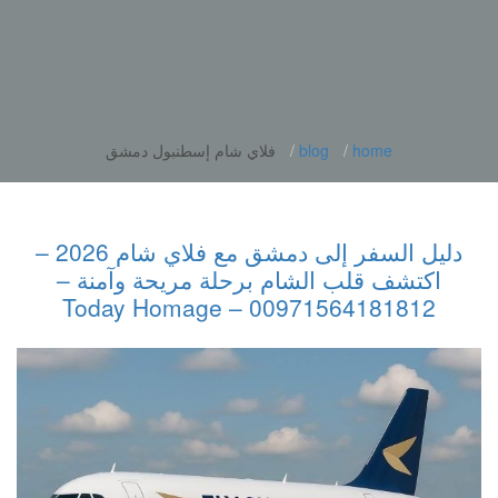
home
blog
فلاي شام إسطنبول دمشق
دليل السفر إلى دمشق مع فلاي شام 2026 –
اكتشف قلب الشام برحلة مريحة وآمنة –
00971564181812 – Today Homage