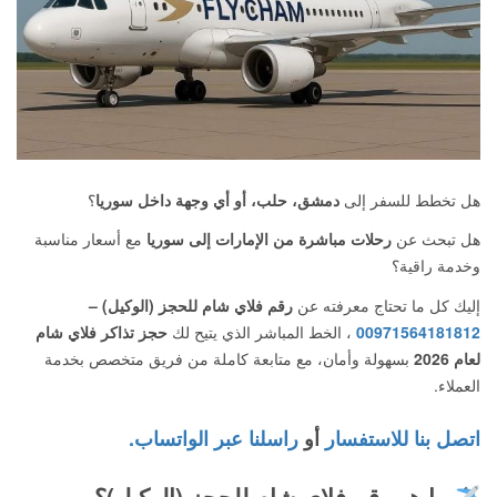
هل تخطط للسفر إلى
دمشق، حلب، أو أي وجهة داخل سوريا
؟
هل تبحث عن
رحلات مباشرة من الإمارات إلى سوريا
مع أسعار مناسبة
وخدمة راقية؟
إليك كل ما تحتاج معرفته عن
رقم فلاي شام للحجز (الوكيل) –
00971564181812
، الخط المباشر الذي يتيح لك
حجز تذاكر فلاي شام
لعام 2026
بسهولة وأمان، مع متابعة كاملة من فريق متخصص بخدمة
العملاء.
اتصل بنا للاستفسار
أو
راسلنا عبر الواتساب.
ما هو رقم فلاي شام للحجز (الوكيل)؟