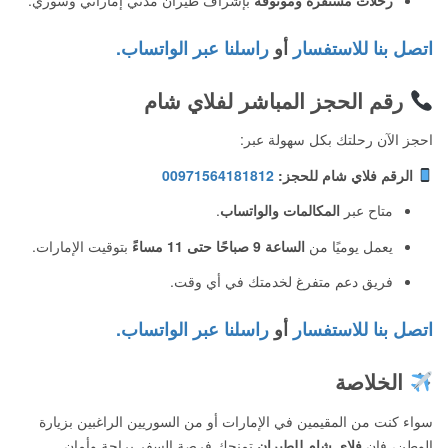
اتصل بنا للاستفسار
أو
راسلنا عبر الواتساب.
رقم الحجز المباشر لفلاي شام
احجز الآن رحلتك بكل سهولة عبر:
الرقم فلاي شام للحجز:
00971564181812
متاح عبر
المكالمات والواتساب
.
يعمل يوميًا من
الساعة 9 صباحًا حتى 11 مساءً
بتوقيت الإمارات.
فريق دعم متفرغ لخدمتك في أي وقت.
اتصل بنا للاستفسار
أو
راسلنا عبر الواتساب.
الخلاصة
سواء كنت من المقيمين في الإمارات أو من السوريين الراغبين بزيارة
الوطن، فإن
فلاي شام للطيران
تمنحك فرصة السفر براحة وأمان.