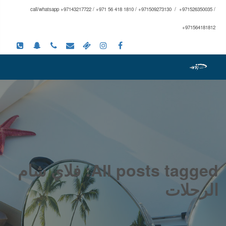
call/whatsapp +97143217722 / +971 56 418 1810 / +971509273130 / +971526350035 /
+971564181812
All posts tagged: فلاي شام
الرحلات