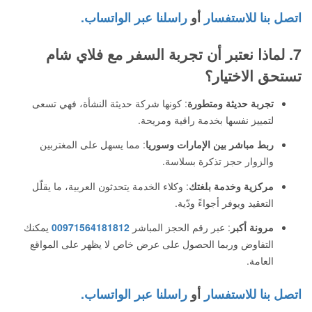
اتصل بنا للاستفسار
أو
راسلنا عبر الواتساب.
7. لماذا نعتبر أن تجربة السفر مع فلاي شام
تستحق الاختيار؟
تجربة حديثة ومتطورة
: كونها شركة حديثة النشأة، فهي تسعى
لتمييز نفسها بخدمة راقية ومريحة.
ربط مباشر بين الإمارات وسوريا
: مما يسهل على المغتربين
والزوار حجز تذكرة بسلاسة.
مركزية وخدمة بلغتك
: وكلاء الخدمة يتحدثون العربية، ما يقلّل
التعقيد ويوفر أجواءً ودّية.
مرونة أكبر
: عبر رقم الحجز المباشر
00971564181812
يمكنك
التفاوض وربما الحصول على عرض خاص لا يظهر على المواقع
العامة.
اتصل بنا للاستفسار
أو
راسلنا عبر الواتساب.