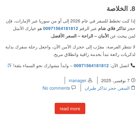
8. الخلاصة
إذا كنت تخطط للسفر في عام 2026 إلى أو من سوريا عبر الإمارات، فإن
حجز
تذاكر فلاي شام
عبر الرقم
00971564181812
هو خيارك الأمثل
لمن يبحث عن
الأمان – الراحة – السعر الأفضل
.
لا تنتظر الفرصة، مقرّب إلى حجزك الآمن الآن، واجعل رحلة سفرك بداية
لذكريات رائعة تبدأ بخدمة راقية وانطلاق مريح.
اتصل الآن:
00971564181812
– وابدأ مشوارك نحو السماء بثقة!
7 نوفمبر، 2025
manager
السفر
,
حجز تذاكر طيران
No comments
read more