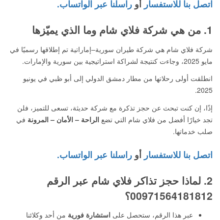
اتصل بنا للاستفسار
أو
راسلنا عبر الواتساب.
1. من هي شركة
فلاي شام
وما الذي يميّزها
شركة فلاي شام هي شركة طيران سورية–إماراتية تم إطلاقها رسميًا في
مايو 2025، وجاءت كنتيجة لشراكة استراتيجية بين سورية والإمارات.
انطلقت أولى رحلاتها من مطار دمشق الدولي إلى أبو ظبي في يونيو
2025.
إذًا، إن كنت تبحث عن حجز تذكرة مع شركة حديثة، تسعى للتميز، فلن
تجد خيارًا أفضل من فلاي شام التي تضع
الراحة – الأمان – المرونة
في
صلب خدماتها.
اتصل بنا للاستفسار
أو
راسلنا عبر الواتساب.
2. لماذا حجز تذاكر فلاي شام عبر الرقم
00971564181812؟
عبر هذا الرقم، ستحصل على
استشارة فورية
من أحد وكلائنا