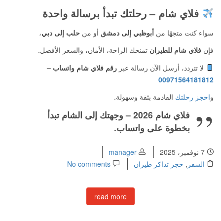
فلاي شام – رحلتك تبدأ برسالة واحدة
سواء كنت متجهًا من
أبوظبي إلى دمشق
أو من
حلب إلى دبي
،
فإن
فلاي شام للطيران
تمنحك الراحة، الأمان، والسعر الأفضل.
لا تتردد، أرسل الآن رسالة عبر
رقم فلاي شام واتساب
–
00971564181812
و
احجز رحلتك
القادمة بثقة وسهولة.
فلاي شام 2026 – وجهتك إلى الشام تبدأ
بخطوة على واتساب.
7 نوفمبر، 2025
manager
السفر
,
حجز تذاكر طيران
No comments
read more