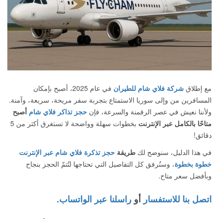
مع إطلاق
شركة فلاي شام للطيران
في عام 2025، أصبح بإمكان
المسافرين من وإلى سوريا الاستمتاع بتجربة سفر مريحة، سريعة، وآمنة.
ولأننا نعيش في عصر الرقمنة والسرعة، فإن
حجز تذاكر فلاي شام
أصبح
متاحًا بالكامل عبر الإنترنت
بخطوات سهلة وواضحة لا تستغرق أكثر من 5
دقائق!
في هذا الدليل، سنوضح لك
طريقة
حجز تذكرة فلاي شام عبر الإنترنت
خطوة بخطوة
، وسنُرفق كل التفاصيل التي تحتاجها لتُتمّ الحجز بنجاح
وبأفضل سعر متاح.
اتصل بنا للاستفسار
أو
راسلنا عبر الواتساب.