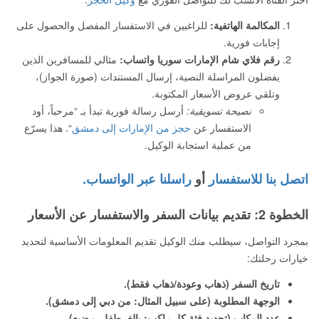
المكالمة الهاتفية:
للراغبين في الاستفسار المفصل والحصول على
إجابات فورية.
رقم فلاي شام الإمارات سوريا واتساب:
مثالي للمسافرين الذين
يفضلون المراسلة النصية، إرسال المستندات (صورة الجواز)،
وتلقي عروض الأسعار المكتوبة.
نصيحة تسويقية:
أرسل رسالة فورية تبدأ بـ “مرحباً، أود
الاستفسار عن
حجز من الإمارات إلى دمشق
“. هذا يسرّع
من عملية استجابة الوكيل.
اتصل بنا للاستفسار
أو
راسلنا عبر الواتساب.
الخطوة 2: تقديم بيانات السفر والاستفسار عن الأسعار
بمجرد التواصل، سيطلب منك الوكيل تقديم المعلومات الأساسية لتحديد
خيارات رحلتك:
تاريخ السفر (ذهاب وعودة/ذهاب فقط).
الوجهة المطلوبة (على سبيل المثال: من دبي إلى دمشق).
عدد الركاب (تحديد فئة كل راكب: بالغ، طفل، رضيع).