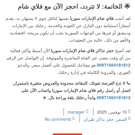
🌟 الخاتمة: لا تتردد، احجز الآن مع فلاي شام
لقد أثبتت
فلاي شام الإمارات سوريا
نفسها كناقل جوي لا يستهان به، يقدم
أسعاراً استثنائية دون التنازل عن الجودة والخدمة. رحلتك بين الإمارات
ودمشق أو غيرها من الوجهات السورية يجب أن تكون مريحة، اقتصادية،
والأهم من ذلك، خالية من التعقيدات.
لقد أصبح
حجز تذاكر فلاي شام الإمارات سوريا
الآن أبسط وأكثر فعالية
من أي وقت مضى عبر القناة المباشرة والموثوقة. إن التواصل عبر الرقم
00971564181812
هو مفتاحك للحصول على أفضل سعر، والدعم
الفوري، والمرونة الكاملة في إدارة رحلتك.
📞 لا تدع الفرصة تفوتك، المقاعد محدودة والعروض متغيرة باستمرار.
اتصل أو راسل رقم فلاي شام الإمارات سوريا واتساب الآن على
00971564181812
وابدأ رحلتك بثقة وراحة بال. ✈️
10 نوفمبر، 2025
manager
السفر
,
حجز تذاكر طيران
No comments