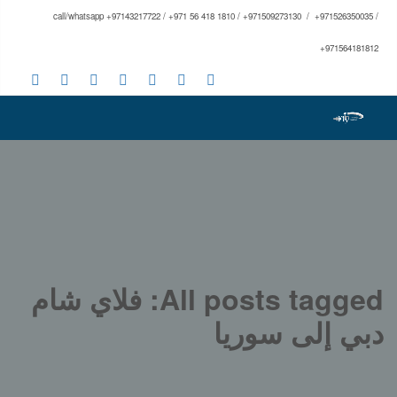
call/whatsapp +97143217722 / +971 56 418 1810 / +971509273130 / +971526350035 /
+971564181812
All posts tagged: فلاي شام
دبي إلى سوريا