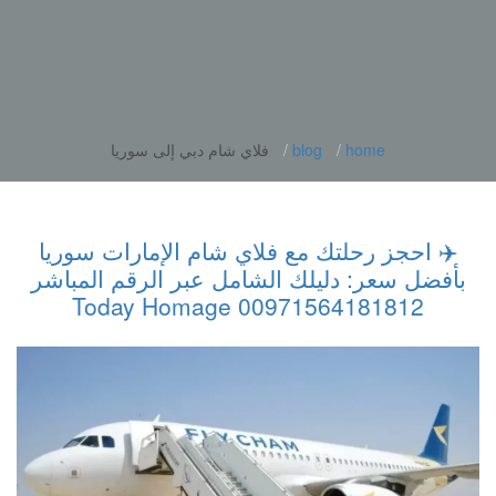
home
blog
فلاي شام دبي إلى سوريا
✈️ احجز رحلتك مع فلاي شام الإمارات سوريا
بأفضل سعر: دليلك الشامل عبر الرقم المباشر
00971564181812 Today Homage