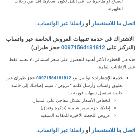
الصباح أو متأخرة جداً في الليل تكون أسعارها أقل من رحلات
الظهيرة.
اتصل بنا للاستفسار
أو
راسلنا عبر الواتساب.
الاشتراك في خدمة تنبيهات العروض الخاصة عبر واتساب
(التركيز على
00971564181812
حجز طيران)
هذه هي الخطوة الأكثر أهمية للحصول على سعر استثنائي. لا تعتمد فقط
على الإعلانات العامة.
خدمة الإشعارات:
تواصل مع
00971564181812
حجز طيران
عبر
تطبيق واتساب وأرسل كلمة “عروض”. سيتم إضافتك إلى قائمة
خاصة تستقبل تنبيهات فورية بـ:
انخفاض الأسعار بشكل مفاجئ على المسار.
إطلاق حزم سفر شاملة (تذكرة وفندق).
عروض اللحظة الأخيرة للمقاعد المتبقية.
اتصل بنا للاستفسار
أو
راسلنا عبر الواتساب.