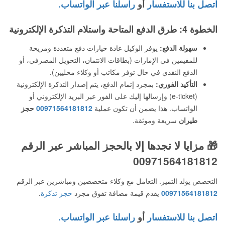
اتصل بنا للاستفسار
أو
راسلنا عبر الواتساب.
الخطوة 4: طرق الدفع المتاحة واستلام التذكرة الإلكترونية
سهولة الدفع:
يوفر الوكيل عادة خيارات دفع متعددة ومريحة
للمقيمين في الإمارات (بطاقات الائتمان، التحويل المصرفي، أو
الدفع النقدي في حال توفر مكاتب أو وكلاء محليين).
التأكيد الفوري:
بمجرد إتمام الدفع، يتم إصدار التذكرة الإلكترونية
(e-ticket) وإرسالها إليك على الفور عبر البريد الإلكتروني أو
الواتساب. هذا يضمن أن تكون عملية
00971564181812
حجز
طيران
سريعة وموثقة.
🎁 مزايا لا تجدها إلا بالحجز المباشر عبر الرقم
00971564181812
التخصص يولد التميز. التعامل مع وكلاء متخصصين ومباشرين عبر الرقم
00971564181812
يقدم قيمة مضافة تفوق مجرد
حجز تذكرة
.
اتصل بنا للاستفسار
أو
راسلنا عبر الواتساب.