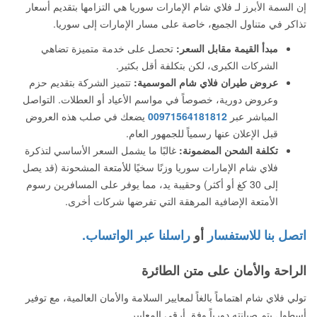
إن السمة الأبرز لـ فلاي شام الإمارات سوريا هي التزامها بتقديم أسعار
تذاكر في متناول الجميع، خاصة على مسار الإمارات إلى سوريا.
مبدأ القيمة مقابل السعر:
تحصل على خدمة متميزة تضاهي
الشركات الكبرى، لكن بتكلفة أقل بكثير.
عروض طيران فلاي شام الموسمية:
تتميز الشركة بتقديم حزم
وعروض دورية، خصوصاً في مواسم الأعياد أو العطلات. التواصل
المباشر عبر
00971564181812
يضعك في صلب هذه العروض
قبل الإعلان عنها رسمياً للجمهور العام.
تكلفة الشحن المضمونة:
غالبًا ما يشمل السعر الأساسي لتذكرة
فلاي شام الإمارات سوريا وزنًا سخيًا للأمتعة المشحونة (قد يصل
إلى 30 كغ أو أكثر) وحقيبة يد، مما يوفر على المسافرين رسوم
الأمتعة الإضافية المرهقة التي تفرضها شركات أخرى.
اتصل بنا للاستفسار
أو
راسلنا عبر الواتساب.
الراحة والأمان على متن الطائرة
تولي فلاي شام اهتماماً بالغاً لمعايير السلامة والأمان العالمية، مع توفير
أسطول يتم صيانته دورياً وفق أرقى المعايير.