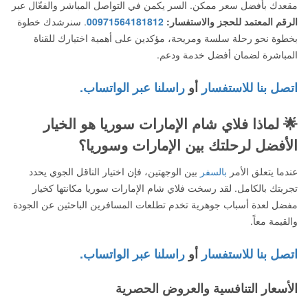
مقعدك بأفضل سعر ممكن. السر يكمن في التواصل المباشر والفعّال عبر
الرقم المعتمد للحجز والاستفسار:
00971564181812
. سنرشدك خطوة
بخطوة نحو رحلة سلسة ومريحة، مؤكدين على أهمية اختيارك للقناة
المباشرة لضمان أفضل خدمة ودعم.
اتصل بنا للاستفسار
أو
راسلنا عبر الواتساب.
🌟 لماذا فلاي شام الإمارات سوريا هو الخيار
الأفضل لرحلتك بين الإمارات وسوريا؟
عندما يتعلق الأمر
بالسفر
بين الوجهتين، فإن اختيار الناقل الجوي يحدد
تجربتك بالكامل. لقد رسخت فلاي شام الإمارات سوريا مكانتها كخيار
مفضل لعدة أسباب جوهرية تخدم تطلعات المسافرين الباحثين عن الجودة
والقيمة معاً.
اتصل بنا للاستفسار
أو
راسلنا عبر الواتساب.
الأسعار التنافسية والعروض الحصرية