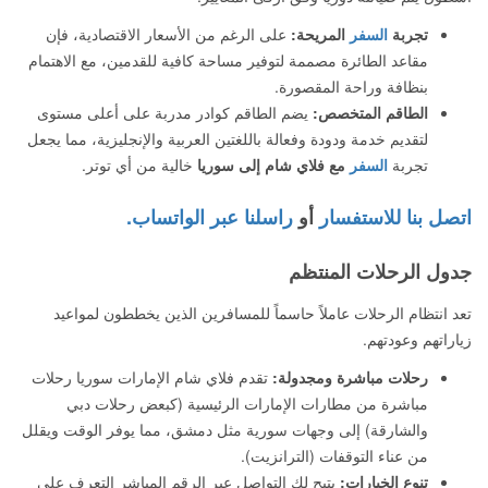
تجربة
السفر
المريحة:
على الرغم من الأسعار الاقتصادية، فإن
مقاعد الطائرة مصممة لتوفير مساحة كافية للقدمين، مع الاهتمام
بنظافة وراحة المقصورة.
الطاقم المتخصص:
يضم الطاقم كوادر مدربة على أعلى مستوى
لتقديم خدمة ودودة وفعالة باللغتين العربية والإنجليزية، مما يجعل
تجربة
السفر
مع فلاي شام إلى سوريا
خالية من أي توتر.
اتصل بنا للاستفسار
أو
راسلنا عبر الواتساب.
جدول الرحلات المنتظم
تعد انتظام الرحلات عاملاً حاسماً للمسافرين الذين يخططون لمواعيد
زياراتهم وعودتهم.
رحلات مباشرة ومجدولة:
تقدم فلاي شام الإمارات سوريا رحلات
مباشرة من مطارات الإمارات الرئيسية (كبعض رحلات دبي
والشارقة) إلى وجهات سورية مثل دمشق، مما يوفر الوقت ويقلل
من عناء التوقفات (الترانزيت).
تنوع الخيارات:
يتيح لك التواصل عبر الرقم المباشر التعرف على