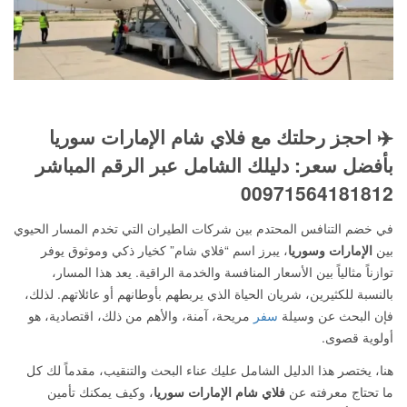
✈️ احجز رحلتك مع فلاي شام الإمارات سوريا
بأفضل سعر: دليلك الشامل عبر الرقم المباشر
00971564181812
في خضم التنافس المحتدم بين شركات الطيران التي تخدم المسار الحيوي
بين
الإمارات وسوريا
، يبرز اسم “فلاي شام” كخيار ذكي وموثوق يوفر
توازناً مثالياً بين الأسعار المنافسة والخدمة الراقية. يعد هذا المسار،
بالنسبة للكثيرين، شريان الحياة الذي يربطهم بأوطانهم أو عائلاتهم. لذلك،
فإن البحث عن وسيلة
سفر
مريحة، آمنة، والأهم من ذلك، اقتصادية، هو
أولوية قصوى.
هنا، يختصر هذا الدليل الشامل عليك عناء البحث والتنقيب، مقدماً لك كل
ما تحتاج معرفته عن
فلاي شام الإمارات سوريا
، وكيف يمكنك تأمين