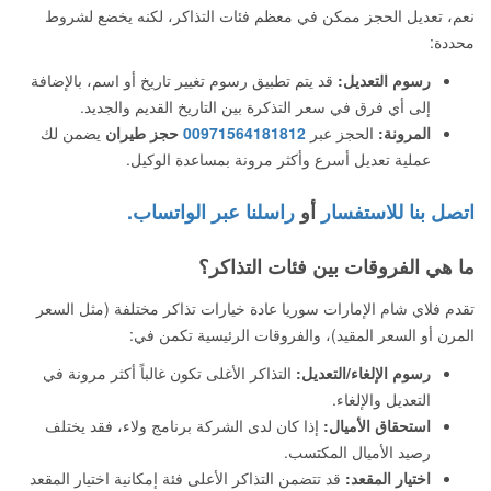
نعم، تعديل الحجز ممكن في معظم فئات التذاكر، لكنه يخضع لشروط
محددة:
رسوم التعديل:
قد يتم تطبيق رسوم تغيير تاريخ أو اسم، بالإضافة
إلى أي فرق في سعر التذكرة بين التاريخ القديم والجديد.
المرونة:
الحجز عبر
00971564181812
حجز طيران
يضمن لك
عملية تعديل أسرع وأكثر مرونة بمساعدة الوكيل.
اتصل بنا للاستفسار
أو
راسلنا عبر الواتساب.
ما هي الفروقات بين فئات التذاكر؟
تقدم فلاي شام الإمارات سوريا عادة خيارات تذاكر مختلفة (مثل السعر
المرن أو السعر المقيد)، والفروقات الرئيسية تكمن في:
رسوم الإلغاء/التعديل:
التذاكر الأغلى تكون غالباً أكثر مرونة في
التعديل والإلغاء.
استحقاق الأميال:
إذا كان لدى الشركة برنامج ولاء، فقد يختلف
رصيد الأميال المكتسب.
اختيار المقعد:
قد تتضمن التذاكر الأعلى فئة إمكانية اختيار المقعد