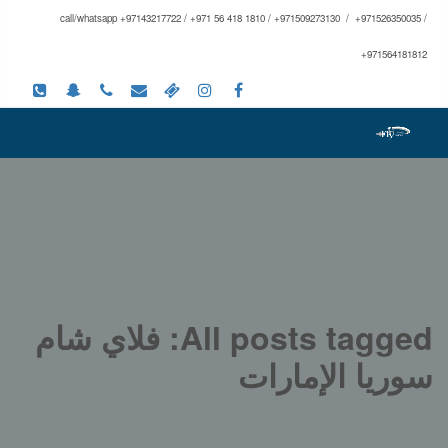
call/whatsapp +97143217722 / +971 56 418 1810 / +971509273130 / +971526350035 /
+971564181812
All posts tagged: فلاي شام
سوريا الإمارات