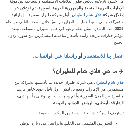
في خطوة تاريخية تعكس تطور العلاقات الاقتصادية والسياحية بين
دولة
الإمارات العربية المتحدة
و
الجمهورية العربية السورية
، تم الإعلان عن
إطلاق شركة
فلاي شام للطيران
، أول شركة طيران
سورية – إماراتية
مشتركة
، والتي ستبدأ عملياتها التجارية رسميًا خلال النصف الثاني من عام
2025
. هذه المبادرة تمثل نقلة نوعية في عالم الطيران بالمنطقة، وتعد
بتوفير خيارات مريحة وآمنة بأسعار منافسة للمسافرين بين سوريا ودول
الخليج.
اتصل بنا للاستفسار
أو
راسلنا عبر الواتساب.
✈️
ما هي فلاي شام للطيران؟
فلاي شام للطيران
هي شركة طيران جديدة تم تأسيسها بشراكة بين
مستثمرين من الإمارات وسوريا، لتكون
أول ناقل جوي خاص
يربط
مباشرة بين
المدن السورية
وأهم وجهات الخليج، وعلى رأسها
دبي،
الشارقة، أبوظبي، الرياض، الدمام، والدوحة
.
تستهدف الشركة شريحة واسعة من الركاب، خصوصًا:
السوريين المقيمين في الخليج والراغبين في زيارة الوطن