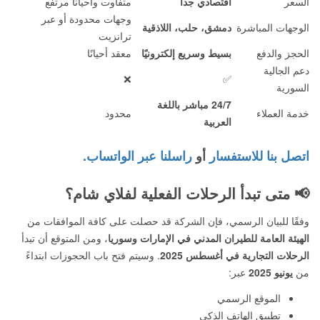
السعر
اقتصادي جداً
متفاوت وأحياناً مرتفع
وجهات محدودة أو عبر
الوجهات المباشرة
دمشق، حلب، اللاذقية
ترانزيت
الحجز والدفع
بسيط وسريع إلكترونيًا
معقد أحيانًا
دعم الجالية
❌
✅
السورية
24/7 مباشر باللغة
خدمة العملاء
محدود
العربية
اتصل بنا للاستفسار
أو
راسلنا عبر الواتساب.
📢
متى تبدأ الرحلات الفعلية لفلاي شام؟
وفقًا للبيان الرسمي، فإن الشركة قد حصلت على كافة الموافقات من
الهيئة العامة للطيران المدني في الإمارات وسوريا
، ومن المتوقع أن تبدأ
الرحلات التجارية في أغسطس 2025
. وسيتم فتح باب الحجوزات ابتداءً
من
يونيو 2025
عبر:
الموقع الرسمي
تطبيق الهاتف الذكي