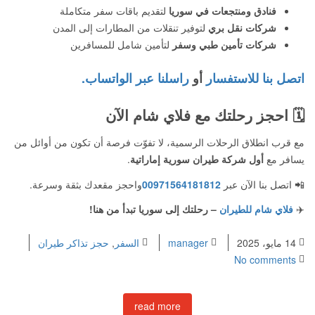
فنادق ومنتجعات في سوريا
لتقديم باقات سفر متكاملة
شركات نقل بري
لتوفير تنقلات من المطارات إلى المدن
شركات تأمين طبي وسفر
لتأمين شامل للمسافرين
اتصل بنا للاستفسار
أو
راسلنا عبر الواتساب.
🗓️
احجز رحلتك مع فلاي شام الآن
مع قرب انطلاق الرحلات الرسمية، لا تفوّت فرصة أن تكون من أوائل من
يسافر مع
أول شركة طيران سورية إماراتية
.
📲 اتصل بنا الآن عبر
00971564181812
واحجز مقعدك بثقة وسرعة.
✈️
فلاي شام للطيران
– رحلتك إلى سوريا تبدأ من هنا!
14 مايو، 2025
manager
السفر
,
حجز تذاكر طيران
No comments
read more