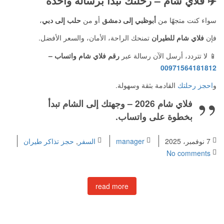
✈️
فلاي شام – رحلتك تبدأ برسالة واحدة
سواء كنت متجهًا من
أبوظبي إلى دمشق
أو من
حلب إلى دبي
،
فإن
فلاي شام للطيران
تمنحك الراحة، الأمان، والسعر الأفضل.
📱 لا تتردد، أرسل الآن رسالة عبر
رقم فلاي شام واتساب
–
00971564181812
و
احجز رحلتك
القادمة بثقة وسهولة.
فلاي شام 2026 – وجهتك إلى الشام تبدأ
بخطوة على واتساب.
7 نوفمبر، 2025
manager
السفر
,
حجز تذاكر طيران
No comments
read more