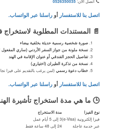
📞 اتصل الآن:
0526350035
اتصل بنا للاستفسار
أو
راسلنا عبر الواتساب.
📄
المستندات المطلوبة لاستخراج فيز
صورة شخصية رسمية حديثة بخلفية بيضاء
نسخة ملونة من جواز السفر الأردني (ساري المفعول لأكثر م
تفاصيل الحجز الفندقي أو عنوان الإقامة في الهند
نسخة من تذكرة الطيران (اختياري)
خطاب دعوة رسمي
(لمن يرغب بالتقديم على فيزا تجار
اتصل بنا للاستفسار
أو
راسلنا عبر الواتساب.
🕒
ما هي مدة استخراج تأشيرة الهند 
نوع الفيزا
مدة الاستخراج
فيزا إلكترونية (e-Visa)
3 إلى 5 أيام عمل
عبر خدمة عاجلة
24 إلى 48 ساعة فقط