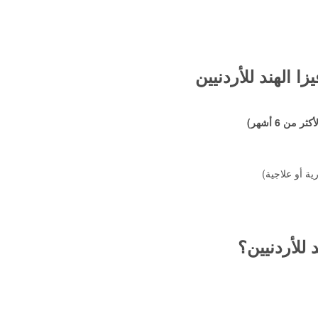
ا الهند للأردنيين
ن 6 أشهر)
ية أو علاجية)
للأردنيين؟