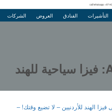
call/whatsapp +9714
التأشيرات
الفنادق
العروض
الشركات
ند
زا الهند للأردنيين – لا تضيع وقتك! –