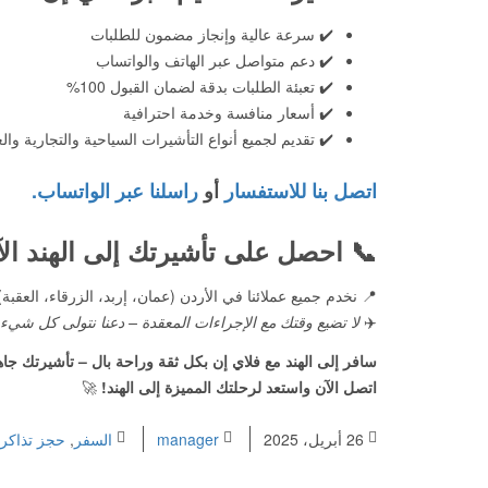
✔️ سرعة عالية وإنجاز مضمون للطلبات
✔️ دعم متواصل عبر الهاتف والواتساب
✔️ تعبئة الطلبات بدقة لضمان القبول 100%
✔️ أسعار منافسة وخدمة احترافية
✔️ تقديم لجميع أنواع التأشيرات السياحية والتجارية والع
اتصل بنا للاستفسار
أو
راسلنا عبر الواتساب.
📞 احصل على تأشيرتك إلى الهند ال
📍 نخدم جميع عملائنا في الأردن (عمان، إربد، الزرقاء، العقبة) 
✈️
لا تضيع وقتك مع الإجراءات المعقدة – دعنا نتولى كل شيء ن
سافر إلى الهند مع فلاي إن بكل ثقة وراحة بال – تأشيرتك جاه
اتصل الآن واستعد لرحلتك المميزة إلى الهند!
🚀
26 أبريل، 2025
manager
السفر
,
حجز تذاكر