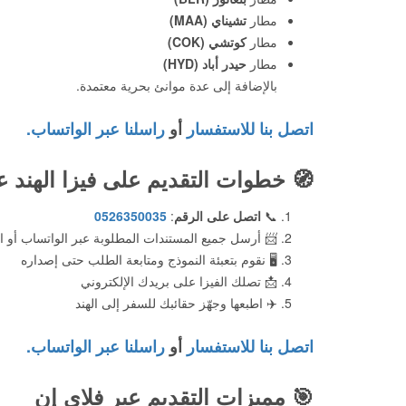
مطار
تشيناي (MAA)
مطار
كوتشي (COK)
مطار
حيدر أباد (HYD)
بالإضافة إلى عدة موانئ بحرية معتمدة.
اتصل بنا للاستفسار
أو
راسلنا عبر الواتساب.
🧭
خطوات التقديم على فيزا الهند ع
📞
اتصل على الرقم
:
0526350035
📨 أرسل جميع المستندات المطلوبة عبر الواتساب أو ال
🖥️ نقوم بتعبئة النموذج ومتابعة الطلب حتى إصداره
📩 تصلك الفيزا على بريدك الإلكتروني
✈️ اطبعها وجهّز حقائبك للسفر إلى الهند
اتصل بنا للاستفسار
أو
راسلنا عبر الواتساب.
🎯
مميزات التقديم عبر فلاي إن