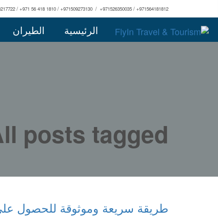
3217722 / +971 56 418 1810 / +971509273130 / +971526350035 / +971564181812
الرئيسية
الطيران
All posts tagged: فيزا سياحية لله
طريقة سريعة وموثوقة للحصول على في