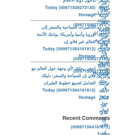
لدخول دولة الأحلام
(00971509273130) Today
Homage
التأشيرات السياحية والسفر إلى
أوروبا وآسيا وأمريكا: بوابتك الآمنة
للعالم عبر فلاي إن
(009971564181812) Today
Homage
احجز رحلتك لأي وجهة حول العالم مع
فلاي إن للسياحة والسفر: دليلك
الشامل لجميع خطوط الطيران
(009971564181812) Today
Homage
Recent Comments