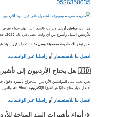
0526350035
هل أنت
مواطن أردني
وترغب بالسفر إلى
الهند
سواءً بغرض
ا
للأردنيين
أسهل وأسرع من أي وقت مضى في عام
2025
، خص
نحن نوفر لك طريقة
مضمونة وسريعة
لاستخراج
فيزا الهند
عبر
اتصل بنا للاستفسار
أو
راسلنا عبر الواتساب.
🇯🇴
هل يحتاج الأردنيون إلى تأشير
نعم، يجب على المواطنين الأردنيين استخراج
تأشيرة دخول
قبل
أفضل خيار متاح حاليًا هو
الفيزا الإلكترونية (e-Visa)
، والتي ي
اتصل بنا للاستفسار
أو
راسلنا عبر الواتساب.
✈️
أنواع تأشيرات الهند المتاحة للأردن