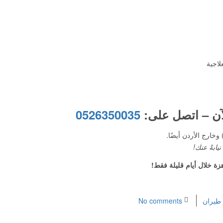
لاجية
آن – اتصل على:
0526350035
وخارج الأردن أيضًا.
يابةً عنك!
زة خلال أيام قليلة فقط!
 طيران
No comments