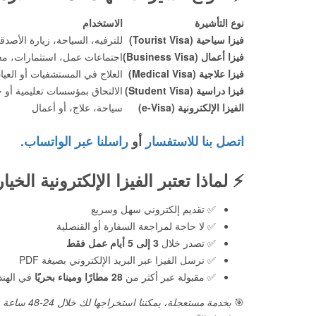
نوع التأشيرة
الاستخدام
فيزا سياحية (Tourist Visa)
للترفيه، السياحة، زيارة الأصدق
فيزا أعمال (Business Visa)
اجتماعات عمل، استثمارات، مع
فيزا علاجية (Medical Visa)
العلاج في المستشفيات أو العياد
فيزا دراسية (Student Visa)
الالتحاق بمؤسسات تعليمية أو 
الفيزا الإلكترونية (e-Visa)
سياحة، علاج، أو أعمال
اتصل بنا للاستفسار
أو
راسلنا عبر الواتساب.
⚡
لماذا تعتبر الفيزا الإلكترونية الخي
✅ تقديم إلكتروني سهل وسريع
✅ لا حاجة لمراجعة السفارة أو القنصلية
✅ تصدر خلال
3 إلى 5 أيام عمل فقط
✅ ترسل الفيزا عبر البريد الإلكتروني بصيغة PDF
✅ مقبولة عبر أكثر من
28 مطارًا وميناء بحريًا
في الهند
🎯
بخدمة مستعجلة، يمكننا استخراجها لك خلال 24-48 ساعة فقط!