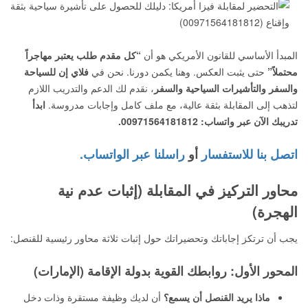
المبدأ الأساسي للقانون الأمريكي هو أن
“كل مقدم طلب يعتبر مهاجراً
محتملاً”
حتى يثبت العكس. وهنا يكمن دورنا. نحن في
فلاي إن للسياحة
والسفر والتأشيرات السياحية والسفر
، نقدم لك الدعم والتدريب اللازم
لتذهب إلى المقابلة بثقة عالية، مع ملف كامل وإجابات مدروسة.
ابدأ
تدريبك الآن عبر واتساب: 00971564181812.
اتصل بنا للاستفسار
أو
راسلنا عبر الواتساب.
محاور التركيز في المقابلة (إثبات عدم نية
الهجرة)
يجب أن ترتكز إجاباتك وتحضيراتك حول إثبات ثلاثة محاور رئيسية للقنصل:
المحور الأول: روابطك القوية بدولة الإقامة (الإمارات)
ماذا يريد القنصل أن يسمع؟
أن لديك وظيفة مستقرة وذات دخل