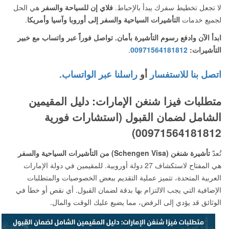
لا تجعل تخطيط سفرك يبدأ بالإحباط.
فلاي إن للسياحة والسفر
هي الحل
لجميع خدمات
التأشيرات السياحية والسفر إلى أوروبا وآسيا وأمريكا
.
ابدأ الآن وادفع رسوم التأشيرة بأمان. تواصل فوراً عبر واتساب مع خبير
التأشيرات:
00971564181812
.
اتصل بنا للاستفسار
أو
راسلنا عبر الواتساب.
متطلبات فيزا شنغن الإمارات: دليل المقيمين
الشامل لضمان القبول (استشارات فورية
00971564181812)
تُعدّ
تأشيرة شنغن (Schengen Visa) من التأشيرات السياحية والسفر
هي المفتاح لاستكشاف 27 دولة أوروبية. للمقيمين في دولة الإمارات
العربية المتحدة، تتميز عملية التقديم ببعض الخصوصيات والمتطلبات
الإضافية التي يجب الالتزام بها بدقة لضمان القبول. أي نقص أو خطأ في
الوثائق قد يؤدي إلى الرفض، مما يضيع عليك الوقت والمال.