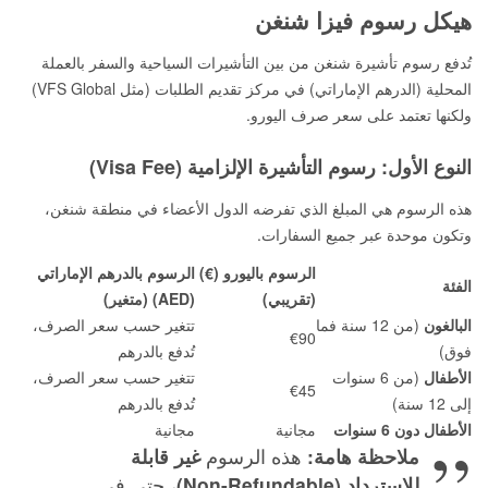
هيكل رسوم فيزا شنغن
تُدفع رسوم تأشيرة شنغن من بين التأشيرات السياحية والسفر بالعملة
المحلية (الدرهم الإماراتي) في مركز تقديم الطلبات (مثل VFS Global)
ولكنها تعتمد على سعر صرف اليورو.
النوع الأول: رسوم التأشيرة الإلزامية (Visa Fee)
هذه الرسوم هي المبلغ الذي تفرضه الدول الأعضاء في منطقة شنغن،
وتكون موحدة عبر جميع السفارات.
الرسوم باليورو (€)
الرسوم بالدرهم الإماراتي
الفئة
(تقريبي)
(AED) (متغير)
البالغون
(من 12 سنة فما
تتغير حسب سعر الصرف،
€90
فوق)
تُدفع بالدرهم
الأطفال
(من 6 سنوات
تتغير حسب سعر الصرف،
€45
إلى 12 سنة)
تُدفع بالدرهم
الأطفال دون 6 سنوات
مجانية
مجانية
ملاحظة هامة:
هذه الرسوم
غير قابلة
للاسترداد (Non-Refundable)
، حتى في