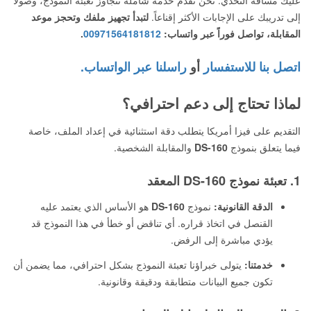
عليك مسافة التحدي. نحن نقدم خدمة شاملة تتجاوز تعبئة النموذج، وصولاً
إلى تدريبك على الإجابات الأكثر إقناعاً.
لتبدأ تجهيز ملفك وتحجز موعد
المقابلة، تواصل فوراً عبر واتساب:
00971564181812
.
اتصل بنا للاستفسار
أو
راسلنا عبر الواتساب.
لماذا تحتاج إلى دعم احترافي؟
التقديم على فيزا أمريكا يتطلب دقة استثنائية في إعداد الملف، خاصة
فيما يتعلق بنموذج
DS-160
والمقابلة الشخصية.
1. تعبئة نموذج DS-160 المعقد
الدقة القانونية:
نموذج
DS-160
هو الأساس الذي يعتمد عليه
القنصل في اتخاذ قراره. أي تناقض أو خطأ في هذا النموذج قد
يؤدي مباشرة إلى الرفض.
خدمتنا:
يتولى خبراؤنا تعبئة النموذج بشكل احترافي، مما يضمن أن
تكون جميع البيانات متطابقة ودقيقة وقانونية.