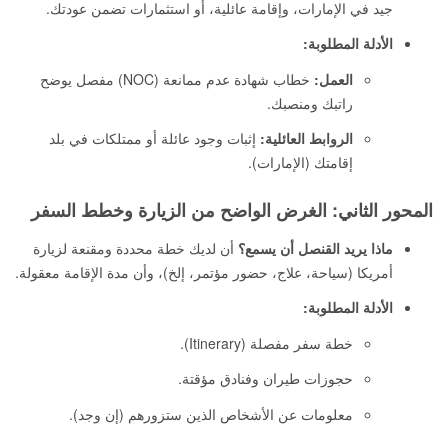
جيد في الإمارات، وإقامة عائلية، أو استثمارات تضمن عودتك.
الأدلة المطلوبة:
العمل:
خطاب شهادة عدم ممانعة (NOC) مفصل يوضح
راتبك ومنصبك.
الروابط العائلية:
إثبات وجود عائلة أو ممتلكات في بلد
إقامتك (الإمارات).
المحور الثاني: الغرض الواضح من الزيارة وخطط السفر
ماذا يريد القنصل أن يسمع؟
أن لديك خطة محددة ومقنعة لزيارة
أمريكا (سياحة، علاج، حضور مؤتمر، إلخ)، وأن مدة الإقامة معقولة.
الأدلة المطلوبة:
خطة سفر مفصلة (Itinerary).
حجوزات طيران وفنادق مؤقتة.
معلومات عن الأشخاص الذين ستزورهم (إن وجد).