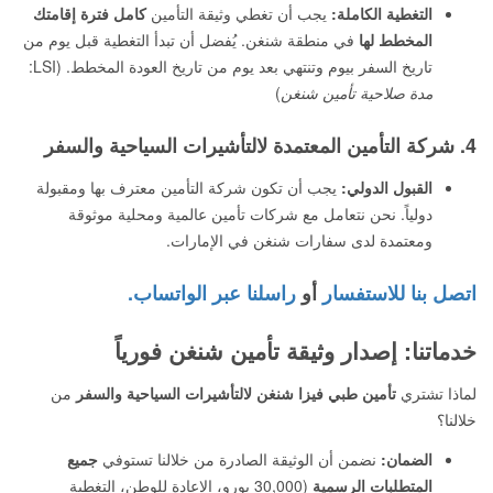
التغطية الكاملة:
يجب أن تغطي وثيقة التأمين
كامل فترة إقامتك
المخطط لها
في منطقة شنغن. يُفضل أن تبدأ التغطية قبل يوم من
تاريخ السفر بيوم وتنتهي بعد يوم من تاريخ العودة المخطط. (LSI:
مدة صلاحية تأمين شنغن
)
4. شركة التأمين المعتمدة لالتأشيرات السياحية والسفر
القبول الدولي:
يجب أن تكون شركة التأمين معترف بها ومقبولة
دولياً. نحن نتعامل مع شركات تأمين عالمية ومحلية موثوقة
ومعتمدة لدى سفارات شنغن في الإمارات.
اتصل بنا للاستفسار
أو
راسلنا عبر الواتساب.
خدماتنا: إصدار وثيقة تأمين شنغن فورياً
لماذا تشتري
تأمين طبي فيزا شنغن لالتأشيرات السياحية والسفر
من
خلالنا؟
الضمان:
نضمن أن الوثيقة الصادرة من خلالنا تستوفي
جميع
المتطلبات الرسمية
(30,000 يورو، الإعادة للوطن، التغطية