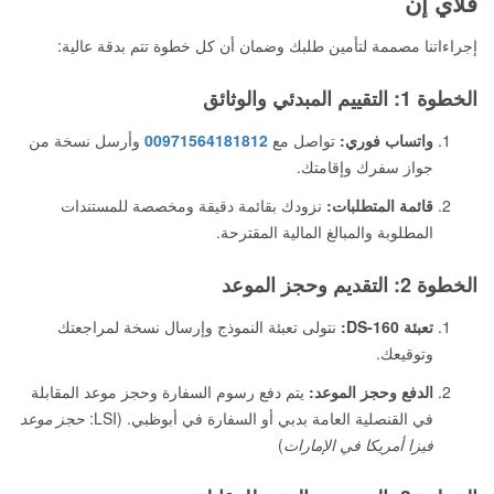
فلاي إن
إجراءاتنا مصممة لتأمين طلبك وضمان أن كل خطوة تتم بدقة عالية:
الخطوة 1: التقييم المبدئي والوثائق
واتساب فوري:
تواصل مع
00971564181812
وأرسل نسخة من
جواز سفرك وإقامتك.
قائمة المتطلبات:
نزودك بقائمة دقيقة ومخصصة للمستندات
المطلوبة والمبالغ المالية المقترحة.
الخطوة 2: التقديم وحجز الموعد
تعبئة DS-160:
نتولى تعبئة النموذج وإرسال نسخة لمراجعتك
وتوقيعك.
الدفع وحجز الموعد:
يتم دفع رسوم السفارة وحجز موعد المقابلة
في القنصلية العامة بدبي أو السفارة في أبوظبي. (LSI:
حجز موعد
فيزا أمريكا في الإمارات
)