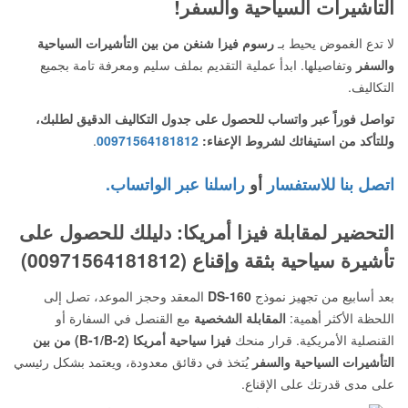
التأشيرات السياحية والسفر!
لا تدع الغموض يحيط بـ
رسوم فيزا شنغن من بين التأشيرات السياحية
والسفر
وتفاصيلها. ابدأ عملية التقديم بملف سليم ومعرفة تامة بجميع
التكاليف.
تواصل فوراً عبر واتساب للحصول على جدول التكاليف الدقيق لطلبك،
وللتأكد من استيفائك لشروط الإعفاء:
00971564181812
.
اتصل بنا للاستفسار
أو
راسلنا عبر الواتساب.
التحضير لمقابلة فيزا أمريكا: دليلك للحصول على
تأشيرة سياحية بثقة وإقناع (00971564181812)
بعد أسابيع من تجهيز نموذج
DS-160
المعقد وحجز الموعد، تصل إلى
اللحظة الأكثر أهمية:
المقابلة الشخصية
مع القنصل في السفارة أو
القنصلية الأمريكية. قرار منحك
فيزا سياحية أمريكا (B-1/B-2) من بين
التأشيرات السياحية والسفر
يُتخذ في دقائق معدودة، ويعتمد بشكل رئيسي
على مدى قدرتك على الإقناع.