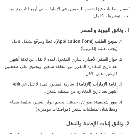
تُقسم متطلبات فيزا شنغن للمقيمين في الإمارات إلى أربع فئات رئيسية
يجب توفيرها بالكامل:
1. وثائق الهوية والسفر
نموذج الطلب (Application Form):
مُعبّأ وموقّع بشكل كامل
(يجب تعبئته إلكترونياً).
جواز السفر الأصلي:
ساري المفعول لمدة لا تقل عن
ثلاثة أشهر
بعد تاريخ المغادرة المقرر من منطقة شنغن، ويحتوي على صفحتين
فارغتين على الأقل.
إقامة الإمارات (الإقامة):
سارية المفعول لمدة لا تقل عن
ثلاثة
أشهر
بعد تاريخ المغادرة من منطقة شنغن.
صور شخصية:
صورتان حديثتان بحجم جواز السفر، بخلفية بيضاء،
ومطابقتان لمتطلبات شنغن (مواصفات بيومترية).
2. وثائق إثبات الإقامة والتنقل