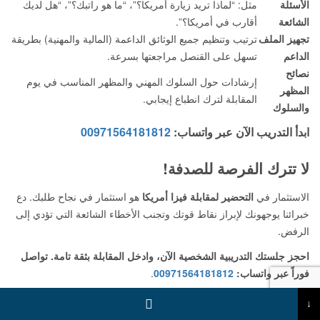
الأسئلة
مثل: “لماذا تريد زيارة أمريكا؟”، “ما هو راتبك؟”، “هل لديك
الشائعة
أقارب في أمريكا؟”.
تجهيز الملف
ترتيب وتنظيم جميع الوثائق الداعمة (المالية والمهنية) بطريقة
الداعم
تسهل على القنصل مراجعتها بسرعة.
نصائح
إرشادات حول السلوك المهني والمظهر المناسب في يوم
المظهر
المقابلة لترك انطباع إيجابي.
والسلوك
ابدأ التدريب الآن عبر واتساب:
00971564181812
لا تترك الفرصة للصدفة!
الاستثمار في
التحضير لمقابلة فيزا أمريكا
هو استثمار في نجاح طلبك. دع
خبرائنا يوجهونك لإبراز نقاط قوتك وتجنب الأخطاء الشائعة التي تؤدي إلى
الرفض.
احجز جلستك التدريبية الشخصية الآن، وادخل المقابلة بثقة تامة. تواصل
فوراً عبر واتساب:
00971564181812
.
↓
اتصل بنا للاستفسار
أو
راسلنا عبر الواتساب.