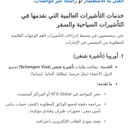
اتصل بنا للاستفسار
أو
راسلنا عبر الواتساب.
خدمات التأشيرات العالمية التي نقدمها في
التأشيرات السياحية والسفر
نحن متخصصون في تبسيط إجراءات التأشيرات لأهم الوجهات العالمية
المطلوبة من المقيمين في الإمارات:
1. أوروبا (تأشيرة شنغن)
الخدمة:
معالجة طلبات
تأشيرة شنغن (Schengen Visa)
لجميع
الدول الأعضاء (مثل فرنسا، إيطاليا، ألمانيا، إسبانيا).
ما نقدمه:
حجز المواعيد في VFS Global أو المراكز المعتمدة.
مراجعة دقيقة لجميع الوثائق المطلوبة (كشف حساب بنكي،
تأمين سفر، حجوزات طيران وفنادق مؤكدة).
تعبئة نموذج الطلب الإلكتروني باحترافية.