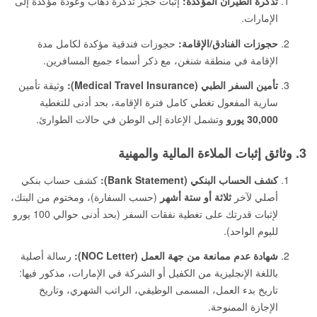
تذكرة الطيران المؤكدة:
إثبات حجز تذكرة ذهاب وعودة مؤكدة إلى
الإمارات.
حجوزات الفنادق/الإقامة:
حجوزات فندقية مؤكدة لكامل مدة
الإقامة في منطقة شنغن، مع ذكر أسماء جميع المسافرين.
تأمين السفر الطبي (Medical Travel Insurance):
وثيقة تأمين
سارية المفعول تغطي كامل فترة الإقامة، بحد أدنى للتغطية
30,000 يورو
وتشمل الإعادة إلى الوطن في حالات الطوارئ.
3. وثائق إثبات الملاءة المالية والمهنية
كشف الحساب البنكي (Bank Statement):
كشف حساب بنكي
أصلي لآخر
ثلاثة أو ستة أشهر
(حسب السفارة)، ومختوم من البنك،
لإثبات قدرتك على تغطية نفقات السفر (بحد أدنى حوالي 100 يورو
لليوم الواحد).
شهادة عدم ممانعة من جهة العمل (NOC Letter):
رسالة أصلية
باللغة الإنجليزية من الكفيل أو الشركة في الإمارات، مذكور فيها:
تاريخ بدء العمل، المسمى الوظيفي، الراتب الشهري، وتاريخ
الإجازة الممنوحة.