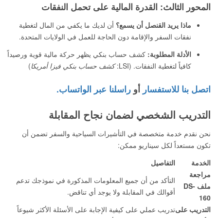
المحور الثالث: القدرة المالية على تحمل النفقات
ماذا يريد القنصل أن يسمع؟
أن لديك ما يكفي من المال لتغطية
نفقات السفر والإقامة دون الحاجة للعمل في الولايات المتحدة.
الأدلة المطلوبة:
كشف حساب بنكي يظهر حركة مالية قوية ورصيداً
كافياً لتغطية النفقات. (LSI:
كشف حساب بنكي فيزا أمريكا
)
اتصل بنا للاستفسار
أو
راسلنا عبر الواتساب.
التدريب الشخصي لضمان نجاح المقابلة
نحن نقدم خدمة متخصصة في التأشيرات السياحية والسفر تضمن أن
تكون مستعداً لكل سيناريو ممكن:
الخدمة
التفاصيل
مراجعة
التأكد من أن جميع المعلومات المذكورة في نموذجك تدعم
ملف DS-
أقوالك في المقابلة ولا يوجد أي تناقض.
160
التدريب على
تدريب عملي على كيفية الإجابة على الأسئلة الأكثر شيوعاً