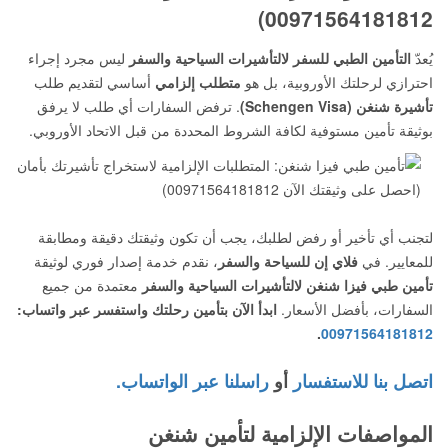
00971564181812)
يُعدّ
التأمين الطبي للسفر لالتأشيرات السياحية والسفر
ليس مجرد إجراء
احترازي لرحلتك الأوروبية، بل هو
متطلب إلزامي
أساسي لتقديم طلب
تأشيرة شنغن (Schengen Visa)
. ترفض السفارات أي طلب لا يرفق
بوثيقة تأمين مستوفية لكافة الشروط المحددة من قبل الاتحاد الأوروبي.
لتجنب أي تأخير أو رفض لطلبك، يجب أن تكون وثيقتك دقيقة ومطابقة
للمعايير. في
فلاي إن للسياحة والسفر
، نقدم خدمة إصدار فوري لوثيقة
تأمين طبي فيزا شنغن لالتأشيرات السياحية والسفر
معتمدة من جميع
السفارات، بأفضل الأسعار.
ابدأ الآن بتأمين رحلتك واستفسر عبر واتساب:
.
00971564181812
اتصل بنا للاستفسار
أو
راسلنا عبر الواتساب.
المواصفات الإلزامية لتأمين شنغن