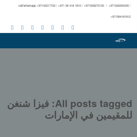
call/whatsapp +97143217722 / +971 56 418 1810 / +971509273130 / +971526350035 /
+971564181812
All posts tagged: فيزا شنغن
للمقيمين في الإمارات