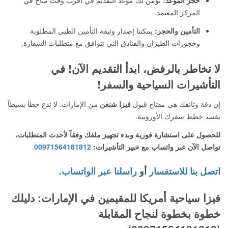
حجز الموعد:
نؤمن لك موعد التقديم في أقرب وقت متاح في
المركز المعتمد.
التأمين والحجز:
يمكننا إصدار وثيقة التأمين الطبي المطلوبة
وحجوزات الطيران والفنادق التي تتوافق مع متطلبات السفارة.
لا تخاطر بالرفض، ابدأ التقديم الآن! في
التأشيرات السياحية والسفر!
إن دقة وثائقك هي مفتاح قبول
فيزا شنغن
من الإمارات. لا تدع خطأ بسيطاً
يفسد خطط سفرك الأوروبية.
للحصول على استشارة فورية وبدء تجهيز ملفك وفقاً لأحدث المتطلبات،
تواصل الآن عبر واتساب مع خبير التأشيرات:
00971564181812
.
اتصل بنا للاستفسار
أو
راسلنا عبر الواتساب.
فيزا سياحية أمريكا للمقيمين في الإمارات: دليلك
خطوة بخطوة لنجاح المقابلة