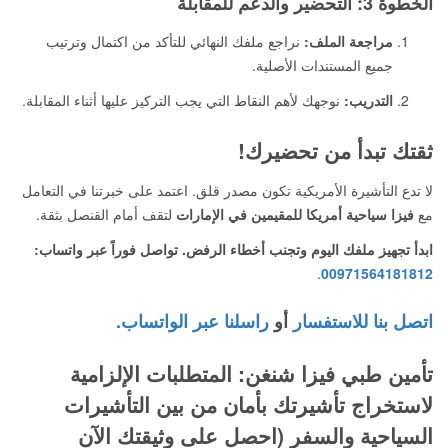
الخطوة 3: التحضير والدعم للمقابلة
مراجعة الملف:
نراجع ملفك النهائي للتأكد من اكتمال وترتيب
جميع المستندات الأصلية.
التدريب:
نوجهك لأهم النقاط التي يجب التركيز عليها أثناء المقابلة.
ثقتك تبدأ من تحضيرك!
لا تدع التأشيرة الأمريكية تكون مصدر قلق. اعتمد على خبرتنا في التعامل
مع
فيزا سياحية أمريكا للمقيمين في الإمارات
لتقف أمام القنصل بثقة.
ابدأ تجهيز ملفك اليوم وتجنب أخطاء الرفض. تواصل فوراً عبر واتساب:
.
00971564181812
اتصل بنا للاستفسار
أو
راسلنا عبر الواتساب.
تأمين طبي فيزا شنغن: المتطلبات الإلزامية
لاستخراج تأشيرتك بأمان من بين التأشيرات
السياحية والسفر (احصل على وثيقتك الآن