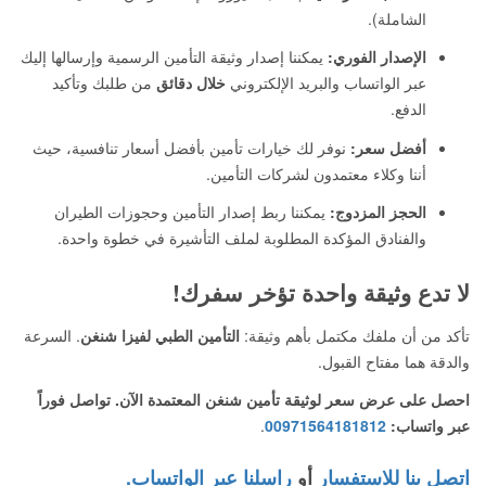
الشاملة).
الإصدار الفوري:
يمكننا إصدار وثيقة التأمين الرسمية وإرسالها إليك
عبر الواتساب والبريد الإلكتروني
خلال دقائق
من طلبك وتأكيد
الدفع.
أفضل سعر:
نوفر لك خيارات تأمين بأفضل أسعار تنافسية، حيث
أننا وكلاء معتمدون لشركات التأمين.
الحجز المزدوج:
يمكننا ربط إصدار التأمين وحجوزات الطيران
والفنادق المؤكدة المطلوبة لملف التأشيرة في خطوة واحدة.
لا تدع وثيقة واحدة تؤخر سفرك!
تأكد من أن ملفك مكتمل بأهم وثيقة:
التأمين الطبي لفيزا شنغن
. السرعة
والدقة هما مفتاح القبول.
احصل على عرض سعر لوثيقة تأمين شنغن المعتمدة الآن. تواصل فوراً
عبر واتساب:
00971564181812
.
اتصل بنا للاستفسار
أو
راسلنا عبر الواتساب.