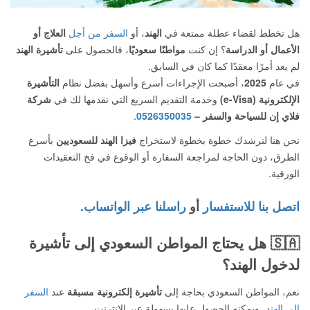
هل تخطط لقضاء عطلة ممتعة في
الهند
، أو
السفر من أجل
العلاج أو
الأعمال أو الدراسة
؟ إن كنت
مواطنًا سعوديًا
، فالحصول على
تأشيرة الهند
لم يعد أمرًا معقدًا كما كان في السابق.
في عام
2025
، أصبحت الإجراءات أسرع وأسهل بفضل نظام
التأشيرة
الإلكترونية (e-Visa)
وخدمة التقديم السريع التي نقدمها لك في
شركة
فلاي إن للسياحة والسفر –
0526350035
.
نحن هنا لنرشدك خطوة بخطوة لاستخراج
فيزا الهند للسعوديين
بأسرع
الطرق، دون الحاجة لمراجعة السفارة أو الوقوع في فخ التعقيدات
الورقية.
اتصل بنا للاستفسار
أو
راسلنا عبر الواتساب.
🇸🇦
هل يحتاج المواطن السعودي إلى تأشيرة
لدخول الهند؟
نعم، المواطن السعودي بحاجة إلى
تأشيرة إلكترونية مسبقة
عند
السفر
إلى الهند
، ويمكنه الحصول عليها بسهولة عبر الإنترنت.