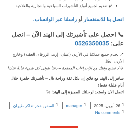
✔️ تقديم لجميع أنواع التأشيرات السياحية والتجارية والعلاجية
اتصل بنا للاستفسار
أو
راسلنا عبر الواتساب.
📞 احصل على تأشيرتك إلى الهند الآن – اتصل
على:
0526350035
📍 نخدم جميع عملائنا في الأردن (عمان، إربد، الزرقاء، العقبة) وخارج
الأردن أيضًا.
✈️
لا تضيع وقتك مع الإجراءات المعقدة – دعنا نتولى كل شيء نيابةً عنك!
سافر إلى الهند مع فلاي إن بكل ثقة وراحة بال – تأشيرتك جاهزة خلال
أيام قليلة فقط!
اتصل الآن واستعد لرحلتك المميزة إلى الهند!
🚀
26 أبريل، 2025
manager
السفر
,
حجز تذاكر طيران
No comments