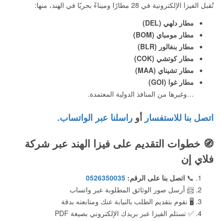
تُقبل الفيزا الإلكترونية في 28 مطارًا وميناءً بحريًا في الهند، منها:
مطار دلهي (DEL)
مطار مومباي (BOM)
مطار بنغالور (BLR)
مطار كوتشي (COK)
مطار تشيناي (MAA)
مطار غوا (GOI)
…وغيرها من المنافذ الدولية المعتمدة.
اتصل بنا للاستفسار
أو
راسلنا عبر الواتساب.
🧭
خطوات التقديم على فيزا الهند عبر شركة
فلاي إن
📞
اتصل بنا على الرقم:
0526350035
📨 أرسل صور الوثائق المطلوبة عبر واتساب
🖥️ نقوم بتقديم الطلب بالنيابة عنك ومتابعته بدقة
✅ تستلم الفيزا عبر بريدك الإلكتروني بصيغة PDF