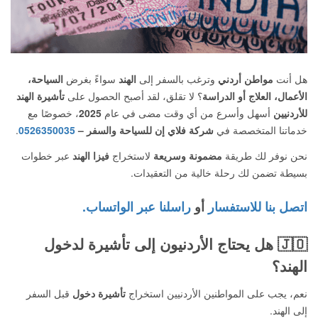
هل أنت
مواطن أردني
وترغب بالسفر إلى
الهند
سواءً بغرض
السياحة،
الأعمال، العلاج أو الدراسة
؟ لا تقلق، لقد أصبح الحصول على
تأشيرة الهند
للأردنيين
أسهل وأسرع من أي وقت مضى في عام
2025
، خصوصًا مع
خدماتنا المتخصصة في
شركة فلاي إن للسياحة والسفر –
0526350035
.
نحن نوفر لك طريقة
مضمونة وسريعة
لاستخراج
فيزا الهند
عبر خطوات
بسيطة تضمن لك رحلة خالية من التعقيدات.
اتصل بنا للاستفسار
أو
راسلنا عبر الواتساب.
🇯🇴
هل يحتاج الأردنيون إلى تأشيرة لدخول
الهند؟
نعم، يجب على المواطنين الأردنيين استخراج
تأشيرة دخول
قبل السفر
إلى الهند.