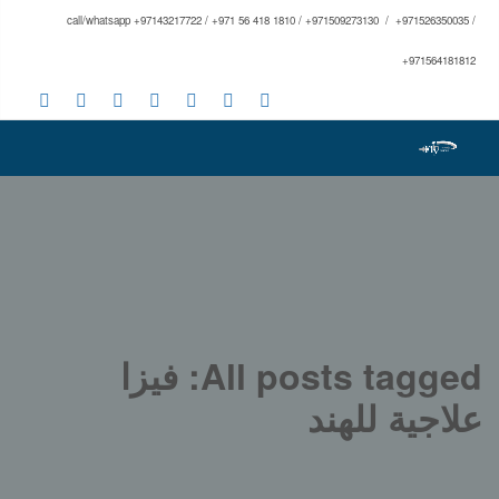
call/whatsapp +97143217722 / +971 56 418 1810 / +971509273130 / +971526350035 /
+971564181812
All posts tagged: فيزا
علاجية للهند