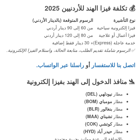
💰
تكلفة فيزا الهند للأردنيين 2025
نوع التأشيرة
الرسوم المتوقعة (بالدينار الأردني)
فيزا إلكترونية سياحية
من 60 إلى 90 دينار أردني
فيزا أعمال أو علاجية
من 80 إلى 120 دينار أردني
خدمة عاجلة (Express)
+ 30 دينار فقط إضافية
✅
الرسوم شاملة تقديم الطلب، متابعة الحالة، واستلام الفيزا الإلكترونية.
اتصل بنا للاستفسار
أو
راسلنا عبر الواتساب.
🛬
منافذ الدخول إلى الهند بفيزا إلكترونية
مطار
نيودلهي (DEL)
مطار
مومباي (BOM)
مطار
بنغالور (BLR)
مطار
تشيناي (MAA)
مطار
كوتشي (COK)
مطار
حيدر أباد (HYD)
بالإضافة إلى عدة موانئ بحرية معتمدة.