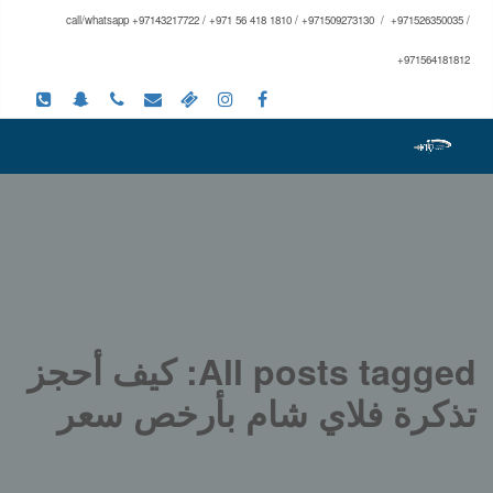
call/whatsapp +97143217722 / +971 56 418 1810 / +971509273130 / +971526350035 /
+971564181812
All posts tagged: كيف أحجز
تذكرة فلاي شام بأرخص سعر