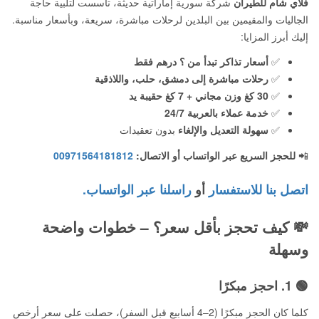
فلاي شام للطيران
شركة سورية إماراتية حديثة، تأسست لتلبية حاجة
الجاليات والمقيمين بين البلدين لرحلات مباشرة، سريعة، وبأسعار مناسبة.
إليك أبرز المزايا:
✅
أسعار تذاكر تبدأ من ؟ درهم فقط
✅
رحلات مباشرة إلى دمشق، حلب، واللاذقية
✅
30 كغ وزن مجاني + 7 كغ حقيبة يد
✅
خدمة عملاء بالعربية 24/7
✅
سهولة التعديل والإلغاء
بدون تعقيدات
📲
للحجز السريع عبر الواتساب أو الاتصال:
00971564181812
اتصل بنا للاستفسار
أو
راسلنا عبر الواتساب.
💸
كيف تحجز بأقل سعر؟ – خطوات واضحة
وسهلة
🟢 1.
احجز مبكرًا
كلما كان الحجز مبكرًا (2–4 أسابيع قبل السفر)، حصلت على سعر أرخص