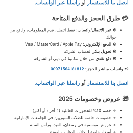
اتصل بنا للاستفسار
أو
راسلنا عبر الواتساب.
💳
طرق الحجز والدفع المتاحة
🔘
عبر الاتصال/واتساب
: فقط اتصل، قدم المعلومات، وادفع من
جوالك
🔘
الدفع الإلكتروني
: Visa / MasterCard / Apple Pay
🔘
تحويل بنكي
لحساب الشركة
🔘
دفع نقدي
من خلال مكاتبنا في دبي أو الشارقة
📲
واتساب مباشر للحجز:
00971564181812
اتصل بنا للاستفسار
أو
راسلنا عبر الواتساب.
🎁
عروض وخصومات 2025
🔹 خصم 10% للحجوزات العائلية (4 أفراد أو أكثر)
🔹 خصومات خاصة للطلاب السوريين في الجامعات الإماراتية
🔹 عروض موسمية في رمضان، العيد، ورأس السنة
🔹 أسعار خاصة لرحلات الذهاب والعودة