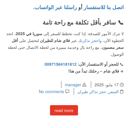
اتصل بنا للاستفسار
أو
راسلنا عبر الواتساب.
📞
سافر بأقل تكلفة مع راحة تامة
لا تترك الأمور للصدفة. إذا كنت تخطط للسفر إلى
سوريا في 2025
، اتخذ
الخطوة الآن،
واحجز تذكرتك
عبر
فلاي شام للطيران
لتحصل على
أقل
سعر مضمون
، مع راحة بال وخدمة مميزة من لحظة الاتصال حتى لحظة
الوصول.
📞
للحجز أو الاستفسار الآن:
00971564181812
✈️
فلاي شام – رحلتك تبدأ من هنا!
17 مايو، 2025
manager
السفر
,
حجز تذاكر طيران
No comments
read more