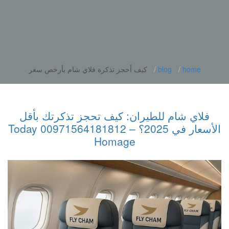
home
blog
كيف أحجز تذكرة فلاي شام بأرخص سعر
فلاي شام للطيران: كيف تحجز تذكرتك بأقل
الأسعار في 2025؟ – 00971564181812 Today
Homage