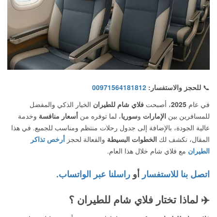
📞
للحجز والاستفسار:
00971564181812
في عام
2025
، أصبحت
فلاي شام للطيران
الخيار الذكي والمفضل
للمسافرين بين
الإمارات
و
سوريا
، لما توفره من
أسعار منافسة
وخدمة
عالية الجودة، بالإضافة إلى جدول رحلات منتظم ومناسب للجميع. في هذا
المقال، نكشف لك
الخطوات البسيطة
والفعالة لحجز
أرخص تذاكر
الطيران
مع فلاي شام خلال هذا العام.
اتصل بنا للاستفسار
أو
راسلنا عبر الواتساب.
✈️
لماذا تختار فلاي شام للطيران ؟