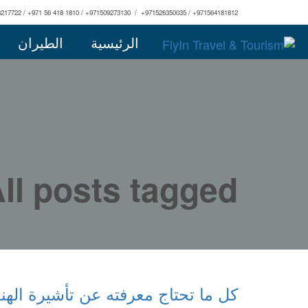
3217722 / +971 56 418 1810 / +971509273130 / +971526350035 / +971564181812
الرئيسية
الطيران
All posts tagged: مطارات اله
كل ما تحتاج معرفته عن تأشيرة ال