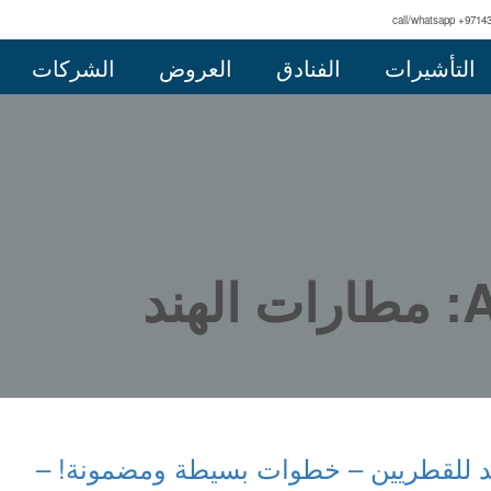
call/whatsapp +9714
التأشيرات
الفنادق
العروض
الشركات
ند
هند للقطريين – خطوات بسيطة ومضمونة! –