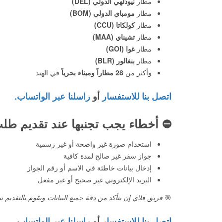
مطار
نيودلهي الدولي (DEL)
مطار
مومباي الدولي (BOM)
مطار
كولكاتا (CCU)
مطار
تشيناي (MAA)
مطار
غوا (GOI)
مطار
بنغالور (BLR)
وأكثر من
28 مطاراً وميناء بحرياً
في الهند
اتصل بنا للاستفسار
أو
راسلنا عبر الواتساب.
⛔️
أخطاء يجب تجنبها عند تقديم طلب
استخدام صورة غير واضحة أو غير رسمية
جواز سفر غير صالح لمدة كافية
إدخال بيانات خاطئة في الاسم أو رقم الجواز
البريد الإلكتروني غير صحيح أو غير مفعل
🎯
فريق فلاي إن يتأكد من دقة جميع البيانات ويقوم بالتقديم نياب
اتصل بنا للاستفسار
أو
راسلنا عبر الواتساب.