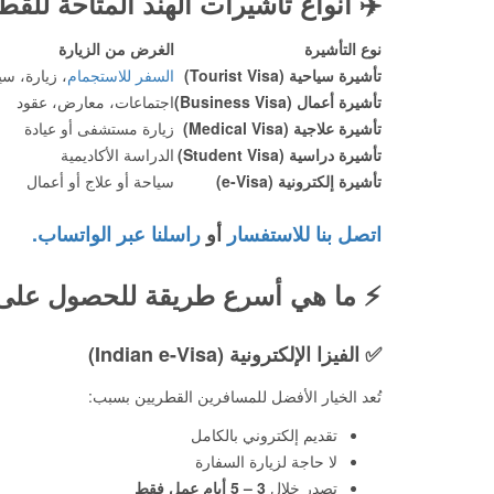
✈️
أنواع تأشيرات الهند المتاحة للقط
نوع التأشيرة
الغرض من الزيارة
تأشيرة سياحية (Tourist Visa)
السفر للاستجمام
، زيارة، سي
تأشيرة أعمال (Business Visa)
اجتماعات، معارض، عقود
تأشيرة علاجية (Medical Visa)
زيارة مستشفى أو عيادة
تأشيرة دراسية (Student Visa)
الدراسة الأكاديمية
تأشيرة إلكترونية (e-Visa)
سياحة أو علاج أو أعمال
اتصل بنا للاستفسار
أو
راسلنا عبر الواتساب.
⚡
ما هي أسرع طريقة للحصول على ف
✅
الفيزا الإلكترونية (Indian e-Visa)
تُعد الخيار الأفضل للمسافرين القطريين بسبب:
تقديم إلكتروني بالكامل
لا حاجة لزيارة السفارة
تصدر خلال
3 – 5 أيام عمل فقط