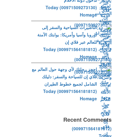
لدخول دولة الأحلام
(00971509273130) Today
Homage
التأشيرات السياحية والسفر إلى
أوروبا وآسيا وأمريكا: بوابتك الآمنة
للعالم عبر فلاي إن
(009971564181812) Today
Homage
احجز رحلتك لأي وجهة حول العالم مع
فلاي إن للسياحة والسفر: دليلك
الشامل لجميع خطوط الطيران
(009971564181812) Today
Homage
Recent Comments