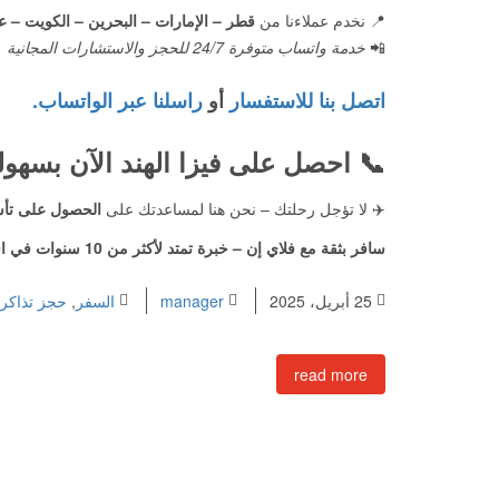
📍 نخدم عملاءنا من
قطر – الإمارات – البحرين – الكويت – ع
📲
خدمة واتساب متوفرة 24/7 للحجز والاستشارات المجانية
اتصل بنا للاستفسار
أو
راسلنا عبر الواتساب.
📞 احصل على فيزا الهند الآن بسه
✈️ لا تؤجل رحلتك – نحن هنا لمساعدتك على
الحصول على تأش
سافر بثقة مع فلاي إن – خبرة تمتد لأكثر من 10 سنوات في استخراج
25 أبريل، 2025
manager
السفر
,
حجز تذاكر
read more