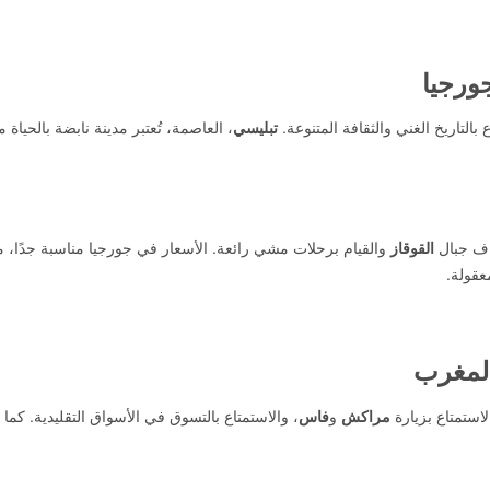
ورجيا
التاريخ الغني والثقافة المتنوعة.
تبليسي
، العاصمة، تُعتبر مدينة نابضة بالحياة م
اف جبال
القوقاز
والقيام برحلات مشي رائعة. الأسعار في جورجيا مناسبة جدًا، م
عقولة.
لمغرب
لاستمتاع بزيارة
مراكش
و
فاس
، والاستمتاع بالتسوق في الأسواق التقليدية. كما ي