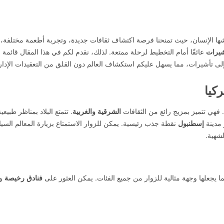
شها الإنسان، حيث تمنحنا فرصة اكتشاف ثقافات جديدة، وتجربة أطعمة مختلفة، 
شيرات
عائقًا أمام التخطيط لرحلة ممتعة. لذلك، نقدم لكم في هذا المقال قائمة
إلى تأشيرات، مما يسهل عليكم استكشاف العالم دون القلق من التعقيدات الإدار
ركيا
فهي تتميز بمزيج رائع من الثقافات
الشرقية والغربية
. تتمتع البلاد بمناظر طبيعي
 مدينة
إسطنبول
نقطة جذب رئيسية. يمكن للزوار الاستمتاع بزيارة المعالم السي
لشهية.
 يجعلها وجهة مثالية للزوار من جميع الفئات. يمكن العثور على
فنادق رخيصة
وم