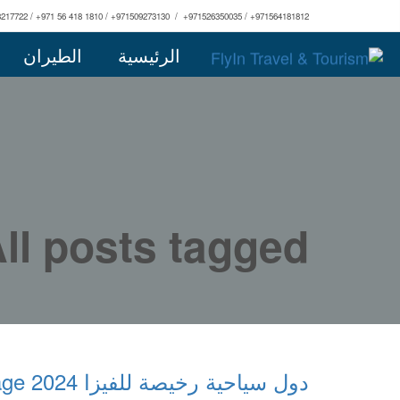
3217722 / +971 56 418 1810 / +971509273130 / +971526350035 / +971564181812
الرئيسية
الطيران
All posts tagged: مغامرات سياحية بأسعار معق
دول سياحية رخيصة للفيزا 2024 Today Homage