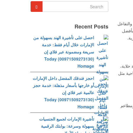
والتفاعل
Recent Posts
 بأفضل
احصل على تأشيرة الهند بسهولة من
ية.
الإمارات خلال أيام فقط: خدمة
سريعة ومضمونة عبر فلاي إن
(00971509273130) Today
ة خلابة،
Homage
احية مثل
احجز فندقك المفضل داخل الإمارات
أو خارجها بأسعار مذهلة: خدمة حجز
عالمية عبر فلاي إن
(00971509273130) Today
طاعم
Homage
تأشيرة الإمارات لجميع الجنسيات
بسهولة وسرعة: بوابتك الرقمية