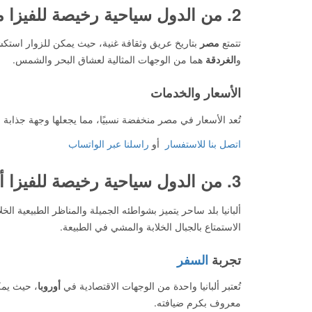
2. من الدول سياحية رخيصة للفيزا
م
تتمتع
مصر
بتاريخ عريق وثقافة غنية، حيث يمكن للزوار است
و
الغردقة
هما من الوجهات المثالية لعشاق البحر والشمس.
الأسعار والخدمات
تُعد الأسعار في مصر منخفضة نسبيًا، مما يجعلها وجهة جذابة 
اتصل بنا للاستفسار
أو
راسلنا عبر الواتساب
3. من الدول سياحية رخيصة للفيزا
أ
ألبانيا بلد ساحر يتميز بشواطئه الجميلة والمناظر الطبيعية الخلا
الاستمتاع بالجبال الخلابة والمشي في الطبيعة.
تجربة
السفر
تُعتبر ألبانيا واحدة من الوجهات الاقتصادية في
أوروبا
، حيث يمك
معروف بكرم ضيافته.