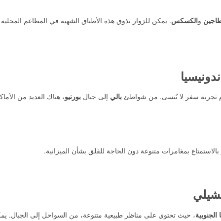
طاجين
و
الكسكس
. يمكن للزوار تذوق هذه الأطباق الشهية في المطاعم المحلية 
ندونيسيا
دم تجربة سفر لا تُنسى. من شواطئ
بالي
إلى جبال
بورنيو
، هناك العديد من الأماك
بالاستمتاع بمغامرات متنوعة دون الحاجة للقلق بشأن الميزانية.
شيلي
 الجنوبية
، حيث تحتوي على مناظر طبيعية متنوعة، من السواحل إلى الجبال. يم