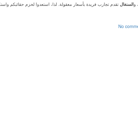
 و
السنغال
تقدم تجارب فريدة بأسعار معقولة. لذا، استعدوا لحزم حقائبكم واس
No comme