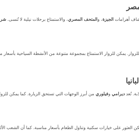
صر
كشاف أهرامات
الجيزة
، و
المتحف المصري
، والاستمتاع برحلات نيلية لا تُنسى.
شرم
للزوار. يمكن للزوار الاستمتاع بمجموعة متنوعة من الأنشطة السياحية بأسعار م
لبانيا
بة. تُعد
ديرامي
و
فيلوري
من أبرز الوجهات التي تستحق الزيارة. كما يمكن للزوا
ن العثور على خيارات سكنية وتناول الطعام بأسعار مناسبة. كما أن الشعب الألب