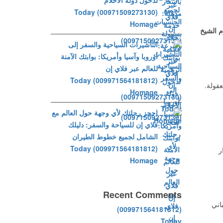
لدخول دولة الأحلام
(00971509273130) Today
Homage
 الشيخ
التأشيرات السياحية والسفر إلى
أوروبا وآسيا وأمريكا: بوابتك الآمنة
للعالم عبر فلاي إن
(009971564181812) Today
عقولة.
Homage
احجز رحلتك لأي وجهة حول العالم مع
فلاي إن للسياحة والسفر: دليلك
الشامل لجميع خطوط الطيران
(009971564181812) Today
ر
Homage
Recent Comments
اني