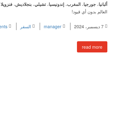
ألبانيا
،
جورجيا
،
المغرب
،
إندونيسيا
،
تشيلي
،
بنجلاديش
،
فنزويلا
،
العالم بدون أي قيود!
7 ديسمبر، 2024
manager
السفر
nts
read more