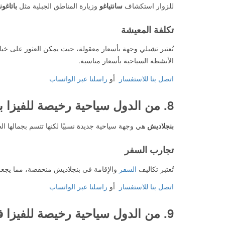
للزوار استكشاف
سانتياغو
وزيارة المناطق الجبلية مثل
باتاغوني
تكلفة المعيشة
تُعتبر تشيلي وجهة بأسعار معقولة، حيث يمكن العثور على خي
الأنشطة السياحية بأسعار مناسبة.
اتصل بنا للاستفسار
أو
راسلنا عبر الواتساب
8. من الدول سياحية رخيصة للفيزا
ب
بنجلاديش
هي وجهة سياحية جديدة نسبيًا لكنها تتسم بجمالها ال
تجارب السفر
تُعتبر تكاليف
السفر
والإقامة في بنجلاديش منخفضة، مما يجعل
اتصل بنا للاستفسار
أو
راسلنا عبر الواتساب
9. من الدول سياحية رخيصة للفيزا
ف