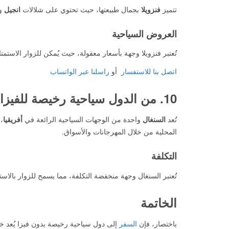
تتميز
فنزويلا
بجمال طبيعتها، حيث تحتوي على شلالات
انجيل
و
العروض السياحية
تُعتبر فنزويلا وجهة بأسعار معقولة، حيث يُمكن للزوار الاست
اتصل بنا للاستفسار
أو
راسلنا عبر الواتساب
10. من الدول سياحية رخيصة للفيزا
تُعد
السنغال
واحدة من الوجهات السياحية الرائعة في
أفريقيا
،
المحلية من خلال المهرجانات والأسواق.
التكلفة
تُعتبر السنغال وجهة منخفضة التكلفة، مما يسمح للزوار بالاست
الخاتمة
باختصار، فإن
السفر
إلى دول سياحية رخيصة بدون فيزا يُعد خيا