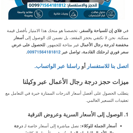
في
فلاي إن للسياحة والسفر
، تخصصنا هو منحك هذا الامتياز بأفضل قيمة
ممكنة. نحن لا نكتفي بحجز المقعد، بل نضمن لك الوصول إلى
أسعار
مخفضة لدرجة رجال الأعمال
غير متاحة للجمهور.
للحصول على عرض
سعر فوري لرحلتك القادمة، تواصل عبر
00971564181812
.
اتصل بنا للاستفسار
أو
راسلنا عبر الواتساب.
ميزات حجز درجة رجال الأعمال عبر وكيلنا
يتطلب الحصول على أفضل أسعار الدرجات الممتازة خبرة في التعامل مع
تعقيدات التسعير العالمي.
1. الوصول إلى الأسعار السرية وعروض الترقية
أسعار الجملة للوكلاء:
نصل مباشرة إلى أسعار خاصة لـ
درجة
رجال الأعمال للطيران الدولي
تُعرف بـ “أسعار الوكلاء”