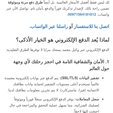
لك ليس فقط أفضل الأسعار العالمية، بل أيضاً
طرق دفع مرنة وموثوقة
تضمن راحة بالك. لإصدار تذكرتك فوراً والدفع بأمان تام، تواصل الآن عبر
واتساب:
00971564181812
.
اتصل بنا للاستفسار
أو
راسلنا عبر الواتساب.
لماذا يُعد الدفع الإلكتروني هو الخيار الأذكى؟
الدفع الإلكتروني عبر وكيل معتمد يمنحك مزايا لا توفرها الطرق التقليدية:
1. الأمان والشفافية التامة في احجز رحلتك لأي وجهة
حول العالم
تشفير البيانات (SSL/TLS):
يتم الدفع عبر بوابات إلكترونية معتمدة
عالمياً تستخدم أعلى مستويات التشفير لحماية بيانات بطاقتك
الائتمانية (فيزا، ماستركارد). لا يتم تخزين معلومات بطاقتك لدينا.
سجل المعاملات:
يوفر الدفع الإلكتروني سجلاً فورياً وموثوقاً
لعمليتك الشرائية، مما يسهل عملية التحقق والمراجعة في حال
احتجت إليها لاحقاً.