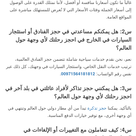
غالباً ما تكون أسعارنا منافسة أو أفضل، لأننا نمتلك القدرة على الوصول
إلى أسعار الجملة وفئات الأسعار التي لا تُعرض للمستهلك مباشرة على
المواقع العامة.
س2: هل يمكنكم مساعدتي في حجز الفنادق أو استئجار
السيارات في الخارج في احجز رحلتك لأي وجهة حول
العالم؟
نعم، نحن نقدم خدمات سياحية شاملة تتضمن حجز الفنادق العالمية،
ترتيب خدمات النقل الخاص، واستئجار السيارات في وجهتك، كل ذلك عبر
نفس رقم الواتساب:
00971564181812
.
س3: هل يمكنني حجز تذاكر لأفراد عائلتي في بلد آخر في
احجز رحلتك لأي وجهة حول العالم؟
بالتأكيد. يمكننا
حجز تذكرة
تبدأ من أي مطار دولي حول العالم وتنتهي في
أي وجهة أخرى، مع توفير خيارات الدفع المناسبة.
س4: كيف تتعاملون مع التغييرات أو الإلغاءات في