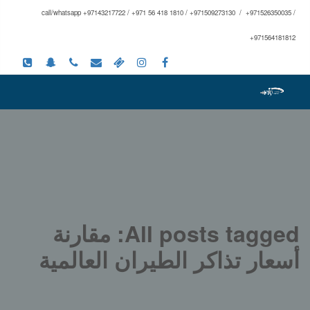
call/whatsapp +97143217722 / +971 56 418 1810 / +971509273130 / +971526350035 /
+971564181812
All posts tagged: مقارنة
أسعار تذاكر الطيران العالمية