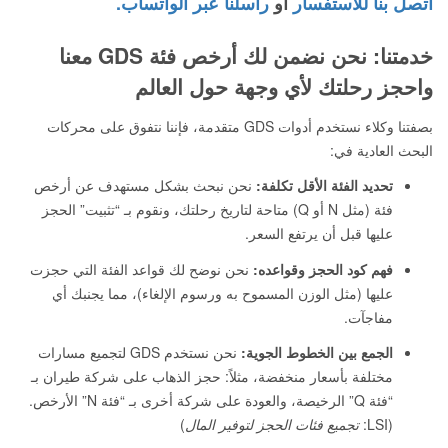
اتصل بنا للاستفسار
أو
راسلنا عبر الواتساب.
خدمتنا: نحن نضمن لك أرخص فئة GDS معنا
واحجز رحلتك لأي وجهة حول العالم
بصفتنا وكلاء نستخدم أدوات GDS متقدمة، فإننا نتفوق على محركات
البحث العادية في:
تحديد الفئة الأقل تكلفة:
نحن نبحث بشكل مستهدف عن أرخص
فئة (مثل N أو Q) متاحة لتاريخ رحلتك، ونقوم بـ “تثبيت” الحجز
عليها قبل أن يرتفع السعر.
فهم كود الحجز وقواعده:
نحن نوضح لك قواعد الفئة التي حجزت
عليها (مثل الوزن المسموح به ورسوم الإلغاء)، مما يجنبك أي
مفاجآت.
الجمع بين الخطوط الجوية:
نحن نستخدم GDS لتجميع مسارات
مختلفة بأسعار منخفضة، مثلاً: حجز الذهاب على شركة طيران بـ
“فئة Q” الرخيصة، والعودة على شركة أخرى بـ “فئة N” الأرخص.
(LSI:
تجميع فئات الحجز لتوفير المال
)