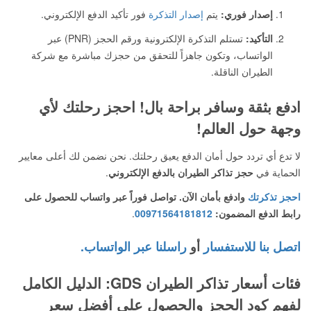
إصدار فوري:
يتم
إصدار التذكرة
فور تأكيد الدفع الإلكتروني.
التأكيد:
تستلم التذكرة الإلكترونية ورقم الحجز (PNR) عبر
الواتساب، وتكون جاهزاً للتحقق من حجزك مباشرة مع شركة
الطيران الناقلة.
ادفع بثقة وسافر براحة بال! احجز رحلتك لأي
وجهة حول العالم!
لا تدع أي تردد حول أمان الدفع يعيق رحلتك. نحن نضمن لك أعلى معايير
الحماية في
حجز تذاكر الطيران بالدفع الإلكتروني
.
احجز تذكرتك
وادفع بأمان الآن. تواصل فوراً عبر واتساب للحصول على
رابط الدفع المضمون:
00971564181812
.
اتصل بنا للاستفسار
أو
راسلنا عبر الواتساب.
فئات أسعار تذاكر الطيران GDS: الدليل الكامل
لفهم كود الحجز والحصول على أفضل سعر