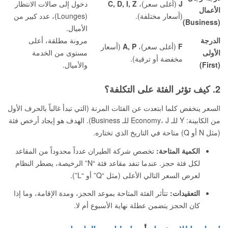
J
(أغلى سعر)،
C, D, I, Z
دخول إلى صالات الانتظار
الأعمال
(أسعار مختلفة).
(Lounges)، عدد كبير من
(Business)
الأميال.
الدرجة
مرونة مطلقة، أعلى
F
(أغلى سعر)،
A, P
(أسعار
الأولى
مستوى من الخدمة
مخفضة أو ترقية).
(First)
والأميال.
2. كيف تؤثر الفئة على التكلفة؟
السعر ينخفض كلما ابتعدت عن الفئات المرنة (التي تبدأ غالباً بالحرف الأول
من الكابينة: Y للـ Economy، J للـ Business). الهدف هو إيجاد أرخص فئة
(مثل N أو Q) متاحة في التاريخ الذي تختاره.
الكمية المتاحة:
تخصص شركة الطيران عدداً محدوداً من المقاعد
لكل فئة حجز. عندما تنفد مقاعد فئة “N” الرخيصة، يضطر النظام
لعرض السعر التالي الأعلى (مثل “Q” أو “L”).
التعقيدات:
تتأثر الفئة المتاحة بموعد الحجز، ومدة الإقامة، وما إذا
كان الحجز يتضمن عطلة نهاية الأسبوع أم لا.