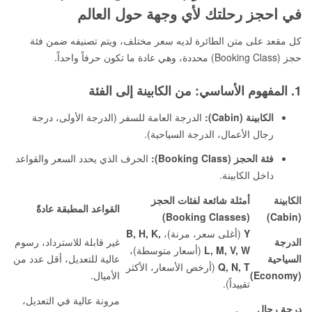
في احجز رحلتك لأي وجهة حول العالم
كل مقعد على متن الطائرة لديه سعر مختلف، ويتم تصنيفه ضمن فئة
حجز (Booking Class) محددة، وهي عادة ما تكون حرفاً واحداً.
1. المفهوم الأساسي: من الكابينة إلى الفئة
الكابينة (Cabin):
الدرجة العامة للسفر (الدرجة الأولى، درجة
رجال الأعمال، الدرجة السياحية).
فئة الحجز (Booking Class):
الحرف الذي يحدد السعر والقواعد
داخل الكابينة.
الكابينة
أمثلة شائعة لفئات الحجز
القواعد المطبقة عادةً
(Booking Classes)
(Cabin)
Y
(أغلى سعر، مرنة)،
B, H, K,
الدرجة
غير قابلة للاسترداد، رسوم
L, M, V, W
(أسعار متوسطة)،
السياحية
عالية للتعديل، أقل عدد من
Q, N, T
(أرخص الأسعار، الأكثر
(Economy)
الأميال.
تقييداً).
مرونة عالية في التعديل،
درجة رجال