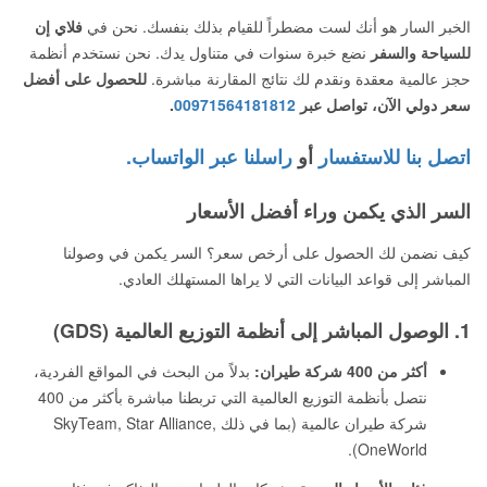
الخبر السار هو أنك لست مضطراً للقيام بذلك بنفسك. نحن في
فلاي إن
للسياحة والسفر
نضع خبرة سنوات في متناول يدك. نحن نستخدم أنظمة
حجز عالمية معقدة ونقدم لك نتائج المقارنة مباشرة.
للحصول على أفضل
سعر دولي الآن، تواصل عبر
00971564181812
.
اتصل بنا للاستفسار
أو
راسلنا عبر الواتساب.
السر الذي يكمن وراء أفضل الأسعار
كيف نضمن لك الحصول على أرخص سعر؟ السر يكمن في وصولنا
المباشر إلى قواعد البيانات التي لا يراها المستهلك العادي.
1. الوصول المباشر إلى أنظمة التوزيع العالمية (GDS)
أكثر من 400 شركة طيران:
بدلاً من البحث في المواقع الفردية،
نتصل بأنظمة التوزيع العالمية التي تربطنا مباشرة بأكثر من 400
شركة طيران عالمية (بما في ذلك SkyTeam, Star Alliance,
OneWorld).