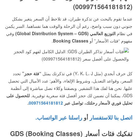
(009971564181812)
عندما تقوم بالبحث عن تذكرة طيران، قد تلاحظ أن السعر يتغير بشكل
جنوني دون سبب واضح، رغم أن الرحلة والوقت هما نفساهما. السر يكمن
في نظام
التوزيع العالمي (Global Distribution System – GDS)
وفي
مفهوم “فئات الأسعار” أو
Booking Classes
.
كل حرف أبجدي (مثل Y، K، L، J) في تذكرتك يمثل
“فئة حجز”
تحدد
السعر، وقواعد التعديل، وشروط الإلغاء، والأهم: عدد الأميال التي تحصل
عليها. نحن هنا لفك هذا التشفير. وبصفتنا وكلاء نصل مباشرة إلى أنظمة
GDS، يمكننا أن نضمن لك حجز أفضل فئة سعرية توفيرية.
للحصول على
تحليل فوري لأسعار رحلتك، تواصل عبر
00971564181812
.
اتصل بنا للاستفسار
أو
راسلنا عبر الواتساب.
تفكيك فئات أسعار GDS (Booking Classes)