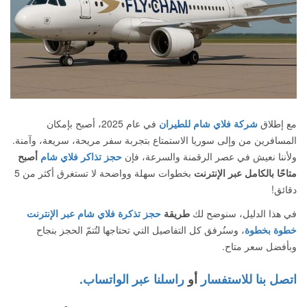
مع إطلاق
شركة فلاي شام للطيران
في عام 2025، أصبح بإمكان
المسافرين من وإلى سوريا الاستمتاع بتجربة سفر مريحة، سريعة، وآمنة.
ولأننا نعيش في عصر الرقمنة والسرعة، فإن
حجز تذاكر فلاي شام
أصبح
متاحًا بالكامل عبر الإنترنت
بخطوات سهلة وواضحة لا تستغرق أكثر من 5
دقائق!
في هذا الدليل، سنوضح لك
طريقة
حجز تذكرة فلاي شام عبر الإنترنت
خطوة بخطوة
، وسنُرفق كل التفاصيل التي تحتاجها لتُتمّ الحجز بنجاح
وبأفضل سعر متاح.
اتصل بنا للاستفسار
أو
راسلنا عبر الواتساب.