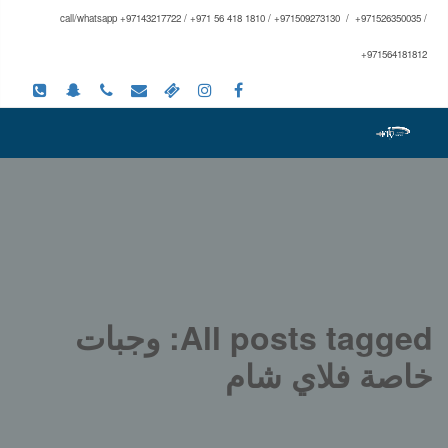
call/whatsapp +97143217722 / +971 56 418 1810 / +971509273130 / +971526350035 /
+971564181812
All posts tagged: وجبات
خاصة فلاي شام