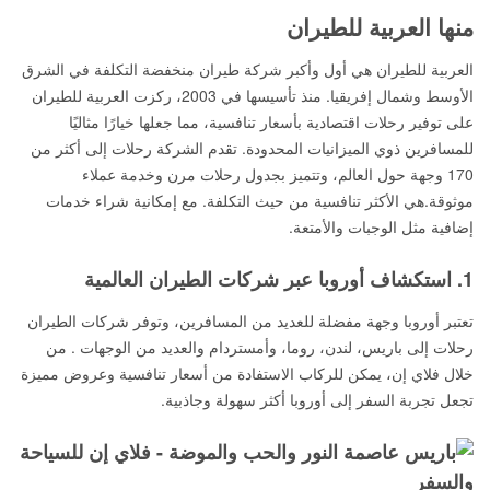
منها العربية للطيران
العربية للطيران هي أول وأكبر شركة طيران منخفضة التكلفة في الشرق
الأوسط وشمال إفريقيا. منذ تأسيسها في 2003، ركزت العربية للطيران
على توفير رحلات اقتصادية بأسعار تنافسية، مما جعلها خيارًا مثاليًا
للمسافرين ذوي الميزانيات المحدودة. تقدم الشركة رحلات إلى أكثر من
170 وجهة حول العالم، وتتميز بجدول رحلات مرن وخدمة عملاء
موثوقة.هي الأكثر تنافسية من حيث التكلفة. مع إمكانية شراء خدمات
إضافية مثل الوجبات والأمتعة.
1. استكشاف أوروبا عبر شركات الطيران العالمية
تعتبر أوروبا وجهة مفضلة للعديد من المسافرين، وتوفر شركات الطيران
رحلات إلى باريس، لندن، روما، وأمستردام والعديد من الوجهات . من
خلال فلاي إن، يمكن للركاب الاستفادة من أسعار تنافسية وعروض مميزة
تجعل تجربة السفر إلى أوروبا أكثر سهولة وجاذبية.