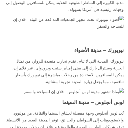
مدنها الكبيرة إلى المناظر الطبيعية الخلابة. يمكن للمسافرين الوصول إلى
وجهات رئيسية في أمريكا بسهولة.
نيويورك – مدينة الأضواء
نيويورك، المدينة التي لا تنام، تقدم تجارب متعددة للزوار، من تمثال
الحرية وسنترال بارك إلى مبنى إمباير ستيت وبرودواي. عبر فلاي إن،
يمكن للمسافرين الاستفادة من رحلات مباشرة إلى نيويورك بأسعار
تنافسية، مما يجعل زيارة المدينة تجربة استثنائية.
لوس أنجلوس – مدينة السينما
تُعد لوس أنجلوس وجهة مفضلة لعشاق السينما والثقافة. من هوليوود
والاستوديوهات إلى الشواطئ والحدائق، توفر المدينة العديد من الأنشطة.
توفر شركات الطيران العربية والعالمية عبر فلاي إن رحلات مريحة إلى