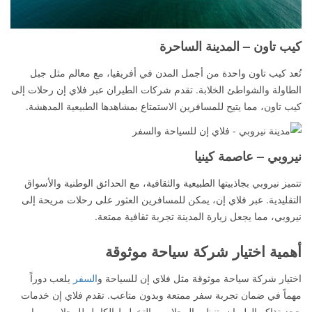
كيب تاون – المدينة الساحرة
تُعد كيب تاون واحدة من أجمل المدن في أفريقيا، مع معالم مثل جبل
الطاولة والشواطئ الخلابة. تقدم شركات الطيران عبر فلاي إن رحلات إلى
كيب تاون، مما يتيح للمسافرين الاستمتاع بمشاهدها الطبيعية المدهشة.
نيروبي – عاصمة كينيا
تتميز نيروبي بجاذبيتها الطبيعية والثقافية، مع الحدائق الوطنية والأسواق
التقليدية. عبر فلاي إن، يمكن للمسافرين العثور على رحلات مريحة إلى
نيروبي، مما يجعل زيارة المدينة تجربة ثقافية ممتعة.
أهمية اختيار شركة سياحة موثوقة
اختيار شركة سياحة موثوقة مثل فلاي إن للسياحة و
السفر
يلعب دوراً
مهماً في ضمان تجربة سفر ممتعة وبدون متاعب. تقدم فلاي إن خدمات
حجز تذاكر الطيران، تنظيم الرحلات، والتخطيط الكامل للرحلات، مما