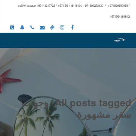
call/whatsapp +97143217722 / +971 56 418 1810 / +971509273130 / +971526350035 /
+971564181812
All posts tagged: وجهات
سفر مشهورة