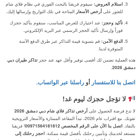
استلام العروض:
سيقوم فريقنا بالبحث الفوري في نظام فلاي شام
للعثور على
أرخص الأسعار
المتاحة في تلك التواريخ وإرسالها إليك.
تأكيد وحجز:
عند اختيارك للعرض المناسب، سنقوم بتأكيد حجزك
فوراً وإرسال تأكيد الحجز الرسمي عبر البريد الإلكتروني.
الدفع الآمن:
قم بتسوية قيمة التذاكر عبر طرق الدفع الآمنة
المتوفرة لدينا.
هذه العملية تضمن لك أقصى توفير وأقل جهد عند حجز
تذاكر طيران دبي
دمشق 2026
.
اتصل بنا للاستفسار
أو
راسلنا عبر الواتساب.
لا تؤجل حجزك ليوم غد!
لا تدع فرصة الحصول على
أرخص تذاكر فلاي شام دبي دمشق 2026
تفوتك. مع اقتراب عام 2026، تبدأ المقاعد الممتازة والأسعار الترويجية
بالنفاذ.
اتصل بنا الآن على الرقم المخصص 00971564181812
! فريقنا
مستعد لخدمتك وتأمين رحلتك بأفضل قيمة ممكنة.
احجز رحلتك إلى