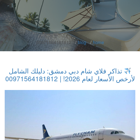
00971564181812
blog
home
تذاكر فلاي شام دبي دمشق: دليلك الشامل
لأرخص الأسعار لعام 2026! | 00971564181812