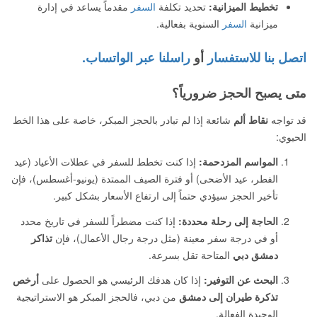
تخطيط الميزانية:
تحديد تكلفة
السفر
مقدماً يساعد في إدارة
ميزانية
السفر
السنوية بفعالية.
اتصل بنا للاستفسار
أو
راسلنا عبر الواتساب.
متى يصبح الحجز ضرورياً؟
قد تواجه
نقاط ألم
شائعة إذا لم تبادر بالحجز المبكر، خاصة على هذا الخط
الحيوي:
المواسم المزدحمة:
إذا كنت تخطط للسفر في عطلات الأعياد (عيد
الفطر، عيد الأضحى) أو فترة الصيف الممتدة (يونيو-أغسطس)، فإن
تأخير الحجز سيؤدي حتماً إلى ارتفاع الأسعار بشكل كبير.
الحاجة إلى رحلة محددة:
إذا كنت مضطراً للسفر في تاريخ محدد
أو في درجة سفر معينة (مثل درجة رجال الأعمال)، فإن
تذاكر
دمشق دبي
المتاحة تقل بسرعة.
البحث عن التوفير:
إذا كان هدفك الرئيسي هو الحصول على
أرخص
تذكرة طيران إلى دمشق
من دبي، فالحجز المبكر هو الاستراتيجية
الوحيدة الفعالة.