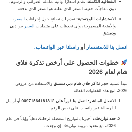
الشفافية الكاملة:
نقدم أسعارًا نهائية شاملة الضرائب والرسوم،
دون مفاجآت خفية. السعر الذي نعلنه هو السعر الذي تدفعه.
الاستشارات اللوجستية:
نقدم لك نصائح حول إجراءات
السفر
،
والأمتعة المسموحة، وأي تحديثات على متطلبات
السفر
بين
دبي
ودمشق
.
اتصل بنا للاستفسار
أو
راسلنا عبر الواتساب.
خطوات الحصول على أرخص تذكرة فلاي
شام لعام 2026
لتبدأ عملية حجز
تذاكر فلاي شام دبي دمشق
والاستفادة من عروض
2026، اتبع هذه الخطوات الفعالة:
الاتصال المباشر:
اتصل بنا فوراً على 00971564181812
أو أرسل
لنا رسالة عبر واتساب على نفس الرقم.
حدد تواريخك:
أخبرنا بالتواريخ المفضلة لرحلتك ذهاباً وإياباً في عام
2026، مع تحديد مرونة تواريخك إن وجدت.