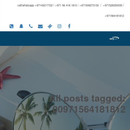
call/whatsapp +97143217722 / +971 56 418 1810 / +971509273130 / +971526350035 /
+971564181812
All posts tagged:
00971564181812