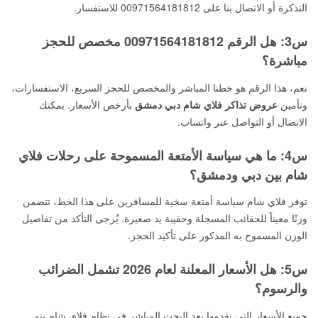
التذكرة أو الاتصال بنا على 00971564181812 للاستفسار.
س3: هل الرقم 00971564181812 مخصص للحجز
مباشرة؟
نعم، هذا الرقم هو خطنا المباشر والمخصص للحجز السريع، الاستفسارات،
وتأمين
عروض تذاكر فلاي شام دبي دمشق
بأرخص الأسعار. يمكنك
الاتصال أو التواصل عبر واتساب.
س4: ما هي سياسة الأمتعة المسموحة على رحلات فلاي
شام بين دبي ودمشق؟
توفر فلاي شام سياسة أمتعة سخية للمسافرين على هذا الخط، تتضمن
وزنًا معيناً للحقائب المسجلة وحقيبة يد صغيرة. يُرجى التأكد من تفاصيل
الوزن المسموح به المذكور على تأكيد الحجز.
س5: هل الأسعار المعلنة لعام 2026 تشمل الضرائب
والرسوم؟
جميع الأسعار التي نقدمها بعد البحث المباشر في نظام فلاي شام يتم